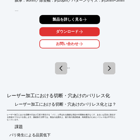
膜厚：90nm／除去幅：約20μm／パターンサイズ：約5mm×5mm

東成エレクトロビーム株式会社では、微細加工用レーザを駆使
製品を詳しく見る
し、微細な穴あけや切断、溝加工等をお請けいたします。レーザ
波長（IR、SHG、THG）の選択が可能です。

材質は、ステンレス各種、チタン、モリブデン、タンタル、ニオ
ダウンロード
ブ、アルミニウム、銅、鉄、セラミックス、ガラス、樹脂材等、
様々な材質に適応。

お問い合わせ
お気軽にご相談ください。

【特徴】

○金属のバリ発生を抑制

○樹脂材の熱ダレを抑制

1 / 1
○100μ以下の穴あけ

詳しくはお問い合わせ、またはカタログをダウンロードしてくだ
さい。
レーザー加工における切断・穴あけのバリレス化
レーザー加工における切断・穴あけのバリレス化とは？
レーザー加工における切断や穴あけ工程で発生する「バリ」と呼ばれる微細な突起や付着物を極力なくす、あるいは完全に除去す
る技術やプロセスを指します。微細加工分野では、製品の品質向上、後工程の負担軽減、高精度化のためにバリレス化が不可欠と
なっています。
​課題
バリ発生による品質低下