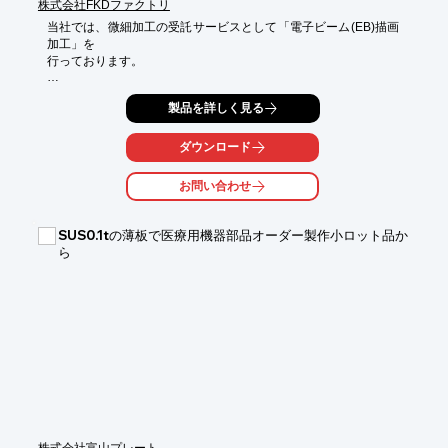
株式会社FKDファクトリ
当社では、微細加工の受託サービスとして「電子ビーム(EB)描画
加工」を

行っております。

EB描画はその名の通り、フォトマスクを用いることなく、

製品を詳しく見る
デバイスパターンを直接描画するマスクレス露光技術です。

BE描画に精通したエンジニアが丁寧にヒアリングし、

ダウンロード
必要に応じて前後のプロセスも含めて提案させていただきます。

お問い合わせ
【特長】

■フォトマスクが不要

■デバイスパターンの変更が容易

SUS0.1tの薄板で医療用機器部品オーダー製作小ロット品か
■100nm以下の超微細パターンの形成が可能

ら
※詳しくはPDF資料をご覧いただくか、お気軽にお問い合わせ下
さい。