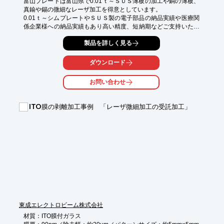
富山プレートは富山県で0.01ｔ～ＳＵＳ薄板の加工や銅の薄板、
真鍮や錫の微細なレーザ加工を得意としています。

0.01ｔ～シムプレートやＳＵＳ製の電子部品の納品実績や医療関
係企業様への納品実績もあり高い精度、短納期などご支持いただ
いております。

製品を詳しく見る
サンプルは1cmの円盤の微細なスリット加工をほどした電子部品
です。

ダウンロード
微細加工品でお困りの企業様ぜひ一度お問い合わせください。
お問い合わせ
ITO膜の剥離加工事例 「レーザ微細加工の受託加工」
東成エレクトロビーム株式会社
材質：ITO膜付ガラス
