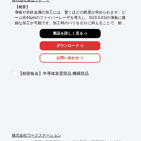
株式会社富山プレート
【概要】  

薄板や非鉄金属の加工には、驚くほどの精度が求められます。ビ
ーム径40μmのファイバーレーザを導入し、SUS 0.01tの薄板に微
細な加工が可能です。加工時のバリをゼロに抑えることで、鮮明
な印字と高い精度を実現。これにより、複雑な形状やデザインに
製品を詳しく見る
も対応できます。例えば、ステンレスのくり抜き文字加工や、銅
や真鍮を使ったリーフ葉脈の表現など、技術力が試される場面が
多々ありましたが、すべて成功しています。

ダウンロード
【特徴】  

お問い合わせ
- ビーム径40μmの超精密ファイバーレーザ  

- SUS 0.01tの薄板に対応  

- 真鍮や銅など多彩な素材に加工可能  

【精密板金】半導体装置部品 機構部品
- 鮮明な印字とバリのない仕上がり  

【加工事例】  

- ステンレス：くり抜き文字  

- 銅/真鍮：リーフ葉脈の表現  

- ステンレス：シムの製作  

◆企業情報  

株式会社富山プレート  

〒930-0363 富山県中新川郡上市町和合31-1  

Tel:076-472-3422  

Fax:076-472-3461  

株式会社ワークステーション
ホームページ: http://www.t-pla.co.jp/