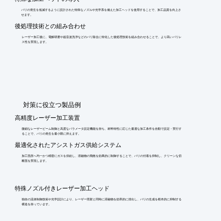
バリの発生を低減するように設計された特殊なノズルや光学系を備えた加工ヘッドを使用することで、加工品質を向上さ
せます。
後処理技術との組み合わせ
レーザー加工後に、電解研磨や超音波洗浄などのバリ除去に特化した後処理技術を組み合わせることで、より高いバリレ
ス性を実現します。
​対策に役立つ製品例
高精度レーザー加工装置
微細なレーザービーム制御と高度なパラメータ設定機能を持ち、材料特性に応じた最適な加工条件を自動で設定・実行す
ることで、バリの発生を最小限に抑えます。
最適化されたアシストガス供給システム
加工箇所へ均一かつ精密にガスを供給し、溶融物の飛散を効果的に制御することで、バリの付着を抑制し、クリーンな切
断面を実現します。
特殊ノズル付きレーザー加工ヘッド
独自の流体制御技術や光学設計により、レーザー照射と同時に溶融物を効率的に排出し、バリの生成を根本的に抑制する
構造を持っています。