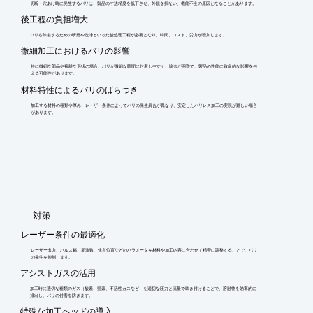
切断・穴あけ時に発生するバリは、製品の寸法精度を低下させ、外観を損ない、機能不全の原因となることがあります。
後工程の負担増大
バリを除去するための研磨や洗浄といった後処理工程が必要となり、時間、コスト、労力が増加します。
微細加工におけるバリの影響
特に微細な部品や複雑な形状の場合、バリが微細な隙間に付着しやすく、除去が困難で、製品の性能に致命的な影響を与
える可能性があります。
材料特性によるバリのばらつき
加工する材料の種類や厚み、レーザー条件によってバリの発生具合が異なり、安定したバリレス加工の実現が難しい場合
があります。
​対策
レーザー条件の最適化
レーザー出力、パルス幅、周波数、焦点位置などのパラメータを材料や加工内容に合わせて精密に調整することで、バリ
の発生を抑制します。
アシストガスの活用
加工時に適切な種類のガス（酸素、窒素、不活性ガスなど）を適切な圧力と流量で吹き付けることで、溶融物を効率的に
排出し、バリの付着を防ぎます。
特殊な加工ヘッドの導入