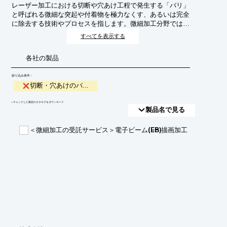
レーザー加工における切断や穴あけ工程で発生する「バリ」
と呼ばれる微細な突起や付着物を極力なくす、あるいは完全
に除去する技術やプロセスを指します。微細加工分野では、
製品の品質向上、後工程の負担軽減、高精度化のためにバリ
すべてを表示する
レス化が不可欠となっています。
各社の製品
絞り込み条件：
切断・穴あけのバ...
​▼チェックした製品のカタログをダウンロード
製品名で見る
＜微細加工の受託サービス＞電子ビーム(EB)描画加工