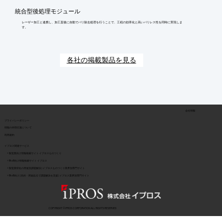
統合型後処理モジュール
レーザー加工と連携し、加工直後に自動でバリ除去処理を行うことで、工程の効率化と高いバリレス性を同時に実現しま
す。
各社の掲載製品を見る
会社情報
​プライバシーポリシー
​情報の外部伝達について
利用規約
イプロス関連サービス
> 製造業向け情報検索サイト イプロスものづくり
> BtoB向け情報検索サイト イプロス
> 製造業特化の用途別課題解決 | イプロスものづくり業界別専門サイト
> BtoB向け | 目的・用途起点で課題解決を支援 | イプロス業界別専門サイト
COPYRIGHT © IPROS CORPORATION ALL RIGHTS RESERVED