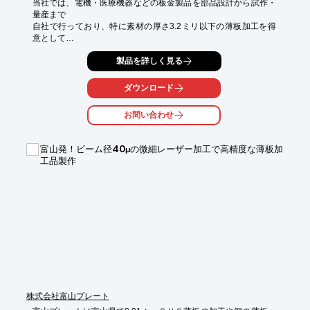
当社では、電機・医療機器などの板金製品を部品設計から試作・
量産まで

自社で行っており、特に素材の厚さ3.2ミリ以下の薄板加工を得
意として

おります。

製品を詳しく見る
大手の取引先企業様より生産依頼をいただいた製品については、

型抜きや曲げなどで加工した複数の部品を主に溶接等で組み付け
ダウンロード
る際に、

要望通りの製品に仕上げるためにどんな接合方法が適切かを検
お問い合わせ
討、設計する

必要があり、これらを自社のデータベースとノウハウをもとに

お客様に提案させていただいております。

富山発！ビーム径40µの微細レーザー加工で高精度な薄板加
工品製作
【板金製品】

■半導体装置部品

■機構部品

■材質：SPCC材

■角度較差：±0.5度

■塗装：アクリル樹脂塗装

※詳しくはPDF資料をご覧いただくか、お気軽にお問い合わせ下
さい。
株式会社富山プレート