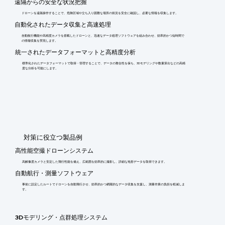
遠隔からの安全な状況把握
ドローンを遠隔操作することで、危険区域や立ち入り困難な場所の状況を安全に確認し、必要な情報を収集します。
自動化されたデータ収集と高速処理
自動航行機能や高精度カメラを搭載したドローンと、迅速なデータ処理ソフトウェアを組み合わせ、効率的かつ短時間で
の情報収集を実現します。
統一されたデータフォーマットと高精度分析
標準化されたデータフォーマットで取得・管理することで、データの整合性を保ち、3Dモデリングや数量算出などの高精
度な分析を可能にします。
​対策に役立つ製品例
高性能空撮ドローンシステム
高解像度カメラと安定した飛行性能を備え、広範囲を効率的に撮影し、詳細な地形データを取得できます。
自動航行・測量ソフトウェア
事前に設定したルートでドローンを自動飛行させ、効率的かつ網羅的なデータ収集を支援し、測量作業の負担を軽減しま
す。
3Dモデリング・点群処理システム