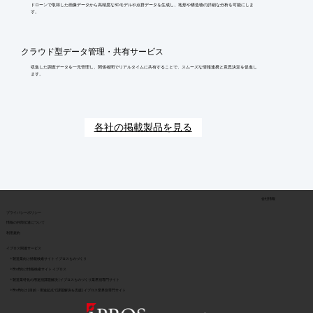
ドローンで取得した画像データから高精度な3Dモデルや点群データを生成し、地形や構造物の詳細な分析を可能にしま
す。
クラウド型データ管理・共有サービス
収集した調査データを一元管理し、関係者間でリアルタイムに共有することで、スムーズな情報連携と意思決定を促進し
ます。
各社の掲載製品を見る
会社情報
​プライバシーポリシー
​情報の外部伝達について
利用規約
イプロス関連サービス
> 製造業向け情報検索サイト イプロスものづくり
> BtoB向け情報検索サイト イプロス
> 製造業特化の用途別課題解決 | イプロスものづくり業界別専門サイト
> BtoB向け | 目的・用途起点で課題解決を支援 | イプロス業界別専門サイト