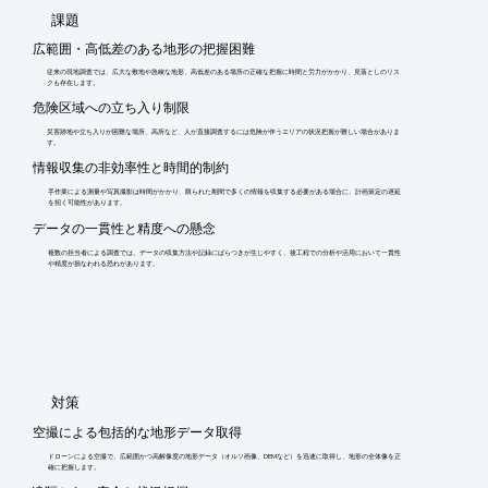
​課題
広範囲・高低差のある地形の把握困難
従来の現地調査では、広大な敷地や急峻な地形、高低差のある場所の正確な把握に時間と労力がかかり、見落としのリス
クも存在します。
危険区域への立ち入り制限
災害跡地や立ち入りが困難な場所、高所など、人が直接調査するには危険が伴うエリアの状況把握が難しい場合がありま
す。
情報収集の非効率性と時間的制約
手作業による測量や写真撮影は時間がかかり、限られた期間で多くの情報を収集する必要がある場合に、計画策定の遅延
を招く可能性があります。
データの一貫性と精度への懸念
複数の担当者による調査では、データの収集方法や記録にばらつきが生じやすく、後工程での分析や活用において一貫性
や精度が損なわれる恐れがあります。
​対策
空撮による包括的な地形データ取得
ドローンによる空撮で、広範囲かつ高解像度の地形データ（オルソ画像、DEMなど）を迅速に取得し、地形の全体像を正
確に把握します。