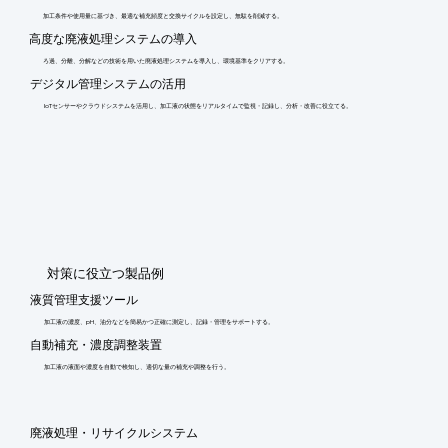
加工条件や使用量に基づき、最適な補充頻度と交換サイクルを設定し、無駄を削減する。
高度な廃液処理システムの導入
ろ過、分離、分解などの技術を用いた廃液処理システムを導入し、環境基準をクリアする。
デジタル管理システムの活用
IoTセンサーやクラウドシステムを活用し、加工液の状態をリアルタイムで監視・記録し、分析・改善に役立てる。
​対策に役立つ製品例
液質管理支援ツール
加工液の濃度、pH、油分などを簡易かつ正確に測定し、記録・管理をサポートする。
自動補充・濃度調整装置
加工液の液面や濃度を自動で検知し、適切な量の補充や調整を行う。
廃液処理・リサイクルシステム