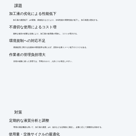
​課題
加工液の劣化による性能低下
加工液の濃度低下、pH変動、異物混入などにより、冷却性能や潤滑性能が低下し、加工精度が悪化する。
不適切な使用によるコスト増
過剰な補充や頻繁な交換により、加工液の使用量が増加し、コストが増大する。
環境規制への対応不足
廃液処理に関する法規制や環境基準を満たせず、罰則や企業イメージ低下のリスクがある。
作業者の管理負担増大
目視や経験に頼った管理では、手間がかかり、人的ミスが発生しやすい。
​対策
定期的な液質分析と調整
専用の測定機器を用いて、加工液の濃度、pH、油分などを定期的に測定し、必要に応じて調整剤を添加する。
使用量・交換サイクルの最適化