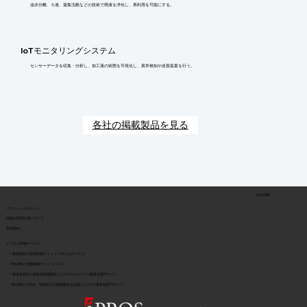
油水分離、ろ過、凝集沈殿などの技術で廃液を浄化し、再利用を可能にする。
IoTモニタリングシステム
センサーデータを収集・分析し、加工液の状態を可視化し、異常検知や改善提案を行う。
各社の掲載製品を見る
会社情報
​プライバシーポリシー
​情報の外部伝達について
利用規約
イプロス関連サービス
> 製造業向け情報検索サイト イプロスものづくり
> BtoB向け情報検索サイト イプロス
> 製造業特化の用途別課題解決 | イプロスものづくり業界別専門サイト
> BtoB向け | 目的・用途起点で課題解決を支援 | イプロス業界別専門サイト