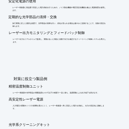
安定化電源の使用
レーザー発振器に高品質で安定した電力供給を行うための、ノイズ除去機能や電圧安定化機能を備えた電源装置を使用し
ます。
定期的な光学部品の清掃・交換
加工環境に応じた適切な頻度で、光学部品の清掃を行い、劣化が見られる場合は速やかに交換することで、光路の安定を
保ちます。
レーザー出力モニタリングとフィードバック制御
レーザー出力をリアルタイムで監視し、変動があった場合に自動で出力を補正するフィードバック制御システムを導入し
ます。
​対策に役立つ製品例
精密温度制御ユニット
レーザー発振器や光学部品の周囲温度を±0.1℃以下の精度で一定に保ち、温度変動による出力低下を防ぎます。
高安定性レーザー電源
入力電圧の変動やノイズの影響を受けにくく、レーザー発振器へ常に安定した電力を供給し、出力の安定化に貢献しま
す。
光学系クリーニングキット