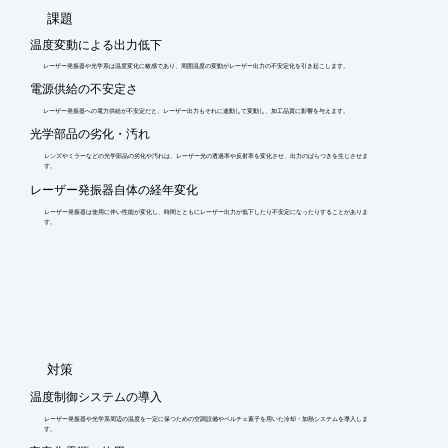
​課題
温度変動による出力低下
レーザー発振器や光学系は温度変化に敏感であり、周囲温度の変動がレーザー出力の不安定化を引き起こします。
電源供給の不安定さ
レーザー発振器への電力供給が不安定だと、レーザー出力もそれに連動して変動し、加工品質に影響を与えます。
光学部品の劣化・汚れ
レンズやミラーなどの光学部品の劣化や汚れは、レーザー光の透過率や反射率を変化させ、出力のばらつきを生じさせま
す。
レーザー発振器自体の経年変化
レーザー発振器は使用に伴い性能が変化し、時間とともにレーザー出力が低下したり不安定になったりすることがありま
す。
​対策
温度制御システムの導入
レーザー発振器や光学系周辺の温度を一定に保つための空調設備やペルチェ素子を用いた冷却・加熱システムを導入しま
す。