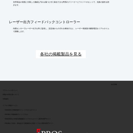
光学部品の表面に付着した微細な汚れを傷つけずに除去できる専用のクリーナーとワイパーのセットで、光路の損失を防
ぎます。
レーザー出力フィードバックコントローラー
内蔵センサーでレーザー出力を常に監視し、設定値からのずれを検知すると、レーザー発振器の駆動電流をリアルタイム
で調整します。
各社の掲載製品を見る
会社情報
​プライバシーポリシー
​情報の外部伝達について
利用規約
イプロス関連サービス
> 製造業向け情報検索サイト イプロスものづくり
> BtoB向け情報検索サイト イプロス
> 製造業特化の用途別課題解決 | イプロスものづくり業界別専門サイト
> BtoB向け | 目的・用途起点で課題解決を支援 | イプロス業界別専門サイト