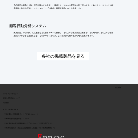
予約状況や顧客の人数、滞在時間などを考慮し、最適なテーブルへの配席を自動で行います。これにより、スタッフの配
席業務の負担を軽減し、スムーズなテーブル回転と客席稼働率の向上を支援します。
顧客行動分析システム
来店頻度、滞在時間、注文履歴などの顧客データを分析し、どのような座席が好まれるか、どの時間帯にどのような顧客
層が多いかなどを把握します。このデータに基づき、より効果的な座席運用戦略を立案できます。
各社の掲載製品を見る
会社情報
​プライバシーポリシー
​情報の外部伝達について
利用規約
イプロス関連サービス
> 製造業向け情報検索サイト イプロスものづくり
> BtoB向け情報検索サイト イプロス
> 製造業特化の用途別課題解決 | イプロスものづくり業界別専門サイト
> BtoB向け | 目的・用途起点で課題解決を支援 | イプロス業界別専門サイト