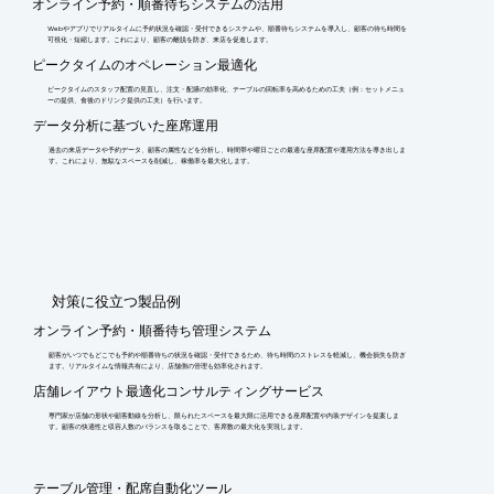
オンライン予約・順番待ちシステムの活用
Webやアプリでリアルタイムに予約状況を確認・受付できるシステムや、順番待ちシステムを導入し、顧客の待ち時間を
可視化・短縮します。これにより、顧客の離脱を防ぎ、来店を促進します。
ピークタイムのオペレーション最適化
ピークタイムのスタッフ配置の見直し、注文・配膳の効率化、テーブルの回転率を高めるための工夫（例：セットメニュ
ーの提供、食後のドリンク提供の工夫）を行います。
データ分析に基づいた座席運用
過去の来店データや予約データ、顧客の属性などを分析し、時間帯や曜日ごとの最適な座席配置や運用方法を導き出しま
す。これにより、無駄なスペースを削減し、稼働率を最大化します。
​対策に役立つ製品例
オンライン予約・順番待ち管理システム
顧客がいつでもどこでも予約や順番待ちの状況を確認・受付できるため、待ち時間のストレスを軽減し、機会損失を防ぎ
ます。リアルタイムな情報共有により、店舗側の管理も効率化されます。
店舗レイアウト最適化コンサルティングサービス
専門家が店舗の形状や顧客動線を分析し、限られたスペースを最大限に活用できる座席配置や内装デザインを提案しま
す。顧客の快適性と収容人数のバランスを取ることで、客席数の最大化を実現します。
テーブル管理・配席自動化ツール