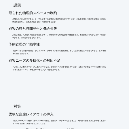
​課題
限られた物理的スペースの制約
店舗の広さには限りがあり、テーブルや椅子の配置には物理的な制約が伴います。これを無視した無理な配置は、顧客の
快適性を損ない、回転率の低下を招く可能性があります。
顧客の待ち時間発生と機会損失
人気店では、入店待ちの顧客が発生しやすく、長時間の待ち時間は顧客の離脱を招き、機会損失につながります。特にピ
ークタイムの対応が課題となります。
予約管理の非効率性
電話や口頭での予約管理は、ダブルブッキングやキャンセルの把握漏れ、そして空席の発生につながりやすく、客席稼働
率の低下を招きます。
顧客ニーズの多様化への対応不足
一人客、少人数グループ、大人数グループなど、顧客のニーズは多様化しています。これらの多様なニーズに柔軟に対応
できる座席レイアウトや運用ができていない場合があります。
​対策
柔軟な座席レイアウトの導入
可動式のテーブルや椅子、カウンター席の活用、壁際のベンチシートなどを導入し、時間帯や顧客構成に合わせて座席レ
イアウトを柔軟に変更できるようにします。