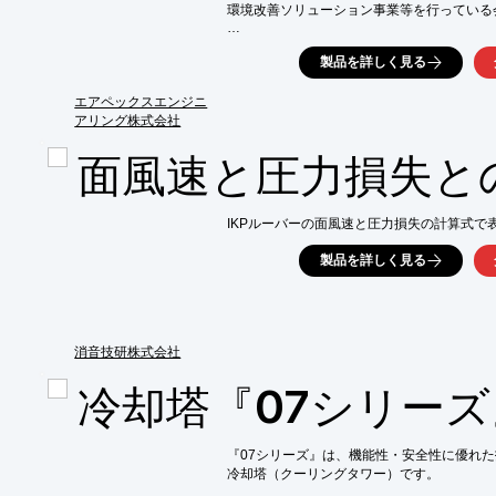
環境改善ソリューション事業等を行っている会
特殊空調分野で独自の技術を開発し、

製品を詳しく見る
お客様のニーズに応えております。

【事業内容】

エアペックスエンジニ
■空気調和設備、医療用機器等の企画・製造・
アリング株式会社
■計装、制御盤の設計・製作・販売

■環境改善ソリューション提案

面風速と圧力損失と
■冷熱・空調システム設計

※詳しくはカタログをご覧頂くか、お気軽に
IKPルーバーの面風速と圧力損失の計算式で
製品を詳しく見る
消音技研株式会社
冷却塔『07シリーズ
『07シリーズ』は、機能性・安全性に優れた
冷却塔（クーリングタワー）です。
