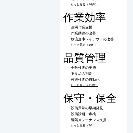
もっと見る（16件）
作業効率
遠隔作業支援
作業動線の改善
物流倉庫レイアウトの改善
もっと見る（16件）
品質管理
全数検査の実施
不良品の判別
外観検査の自動化
もっと見る（11件）
保守・保全
設備異常の早期発見
設備診断・点検
遠隔メンテナンス支援
もっと見る（7件）