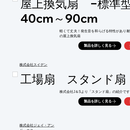
屋上換気扇 −標準
○大きな誘引風量

○自在に設定できる吹出方向

40cm～90cm
○過酷な環境下でも運転が可能

詳しくはお問い合わせ下さい。
軽くて丈夫！発生音を和らげる特性があり耐
の屋上換気扇
製品を詳しく見る
株式会社スイデン
工場扇 スタンド扇
株式会社J＆Sより「スタンド扇」の紹介です
製品を詳しく見る
株式会社ジェイ・アン