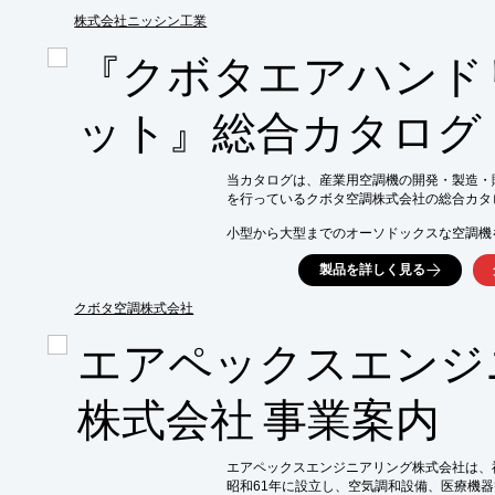
株式会社ニッシン工業
【主要製品】

■エアハンドリングユニット

『クボタエアハンド
■熱交換器

■板金製作物全般

■消音器

ット』総合カタログ
■空調機改修工事

※詳しくはPDFをダウンロードして頂くか
当カタログは、産業用空調機の開発・製造・
を行っているクボタ空調株式会社の総合カタロ
小型から大型までのオーソドックスな空調機
スペースを有効利用できる空調機や、フィル
製品を詳しく見る
など、様々な製品を掲載しております。

【掲載内容】

クボタ空調株式会社
■クボタの紹介

■空調事業部の紹介

エアペックスエンジ
■環境への取組み

■省エネルギーへの取組み

■設置例

株式会社 事業案内
■製品ラインアップ　など

※詳しくはPDFをダウンロードして頂くか
エアペックスエンジニアリング株式会社は、
昭和61年に設立し、空気調和設備、医療機器