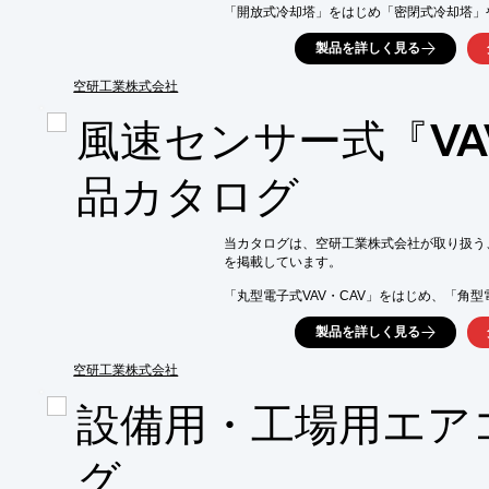
「開放式冷却塔」をはじめ「密閉式冷却塔」
当社は、空調用冷却塔に加え、大規模な工業
製品を詳しく見る
しており、低騒音、省エネ、省スペース、白
対応した製品開発を行っています。

空研工業株式会社
【特長】

風速センサー式『VA
■ユニット搬入による工期短縮

■環境に適応するバリエーション

■新技術の開発による高性能化

品カタログ
■容易なメンテナンス

※詳しくはPDF資料をご覧いただくか、お
当カタログは、空研工業株式会社が取り扱う、風
を掲載しています。

「丸型電子式VAV・CAV」をはじめ、「角型電
をラインアップ。

製品を詳しく見る
制御風量によるサイズ選定やDDC型サイズ選
製品の選定にご活用いただけます。

空研工業株式会社
【掲載内容（抜粋）】

設備用・工場用エア
■VAV・CAVの役割

■VAV・CAVとは

■仕様寸法

グ
■特長
