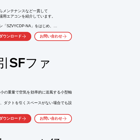
気軽にお問い合わせ下さい。
らメンテナンスなど一貫して

場用エアコンを紹介しています。

SZVYCDP-NA」をはじめ、

ューブエアコン」などを掲載。

ダウンロード
お問い合わせ
引SFファ
浄可能タイプ

気軽にお問い合わせ下さい。
最小の重量で空気を効率的に送風する小型軸
、ダクトを引くスペースがない場合でも設
力を発揮し、軽量でコンパクトなボディか
ダウンロード
お問い合わせ