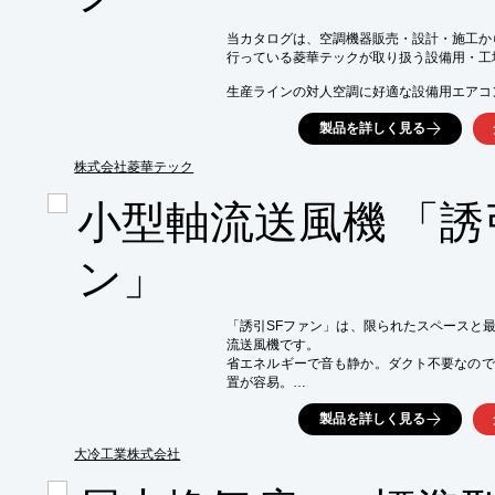
■制御風量によるサイズ選定

※詳しくはPDF資料をご覧いただくか、お
当カタログは、空調機器販売・設計・施工か
行っている菱華テックが取り扱う設備用・工
生産ラインの対人空調に好適な設備用エアコン「
電算機用エアコン「DSVP-K」や「マルチキ
製品を詳しく見る
製品の選定にご活用ください。

株式会社菱華テック
【掲載内容（抜粋）】

■設備用エアコン　ベルトレスタイプ

小型軸流送風機 「誘
■設備用スーパーインバータージアス

■設備用スーパーインバータージアス　機内洗
■工場用スーパーインバータージアス

ン」
■リモートコンデンサー型　標準タイプ

※詳しくはPDF資料をご覧いただくか、お
「誘引SFファン」は、限られたスペースと
流送風機です。

省エネルギーで音も静か。ダクト不要なので
置が容易。

設置スペースと騒音が重視される箇所で威
製品を詳しく見る
ら、静かで安定した誘引気流を提供します。

【特徴】

大冷工業株式会社
○省エネルギー・節電設計

○騒音のない静音設計
