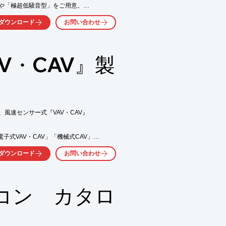
や「極超低騒音型」をご用意。

用・プラント用冷却塔も納入

ダウンロード
お問い合わせ
煙防止などお客様のニーズに

V・CAV』製
気軽にお問い合わせ下さい。
速センサー式『VAV・CAV』

子式VAV・CAV」「機械式CAV」

ダウンロード
お問い合わせ
定表も掲載しているので、

コン カタロ