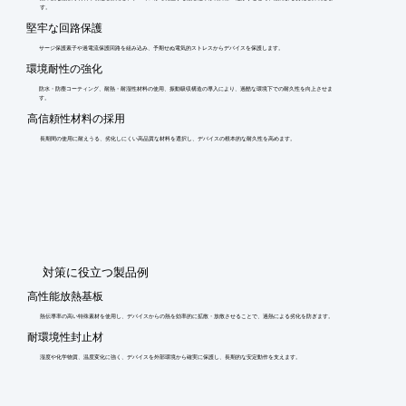
す。
堅牢な回路保護
サージ保護素子や過電流保護回路を組み込み、予期せぬ電気的ストレスからデバイスを保護します。
環境耐性の強化
防水・防塵コーティング、耐熱・耐湿性材料の使用、振動吸収構造の導入により、過酷な環境下での耐久性を向上させま
す。
高信頼性材料の採用
長期間の使用に耐えうる、劣化しにくい高品質な材料を選択し、デバイスの根本的な耐久性を高めます。
​対策に役立つ製品例
高性能放熱基板
熱伝導率の高い特殊素材を使用し、デバイスからの熱を効率的に拡散・放散させることで、過熱による劣化を防ぎます。
耐環境性封止材
湿度や化学物質、温度変化に強く、デバイスを外部環境から確実に保護し、長期的な安定動作を支えます。