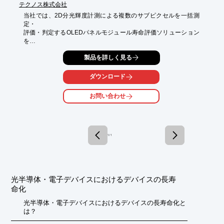
テクノス株式会社
当社では、2D分光輝度計測による複数のサブピクセルを一括測
定・

評価・判定するOLEDパネルモジュール寿命評価ソリューション
を

提供しております。

製品を詳しく見る
発光素子毎、発光素子内の輝度・色度・分光ムラを測定し、

信号発生パターン・測定ステップ・判定項目を簡単設定。

ダウンロード
また、各種表示パターン毎の焼付き評価をサブピクセルレベルで

お問い合わせ
実現しています。

【特長】

■2D分光輝度計＋工業用顕微鏡による「顕微分光計測」

■サブピクセルレベルでの、光学特性評価・焼付き評価

1 / 1
■複数台のパネルモジュールを長時間・一括・自動測定

※詳しくはPDFをダウンロードしていただくか、お気軽にお問い
合わせください。
光半導体・電子デバイスにおけるデバイスの長寿
命化
光半導体・電子デバイスにおけるデバイスの長寿命化と
は？