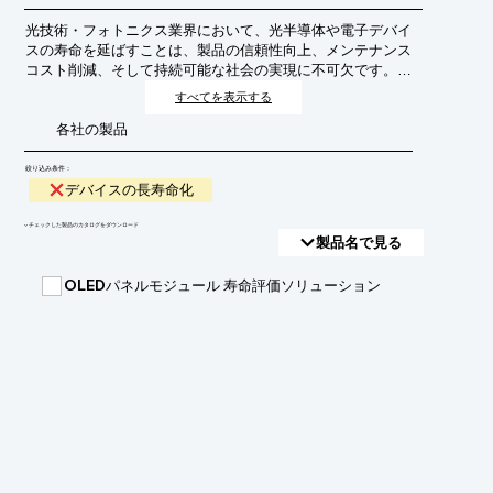
光技術・フォトニクス業界において、光半導体や電子デバイ
スの寿命を延ばすことは、製品の信頼性向上、メンテナンス
コスト削減、そして持続可能な社会の実現に不可欠です。こ
れは、デバイスの性能劣化や故障の原因となる様々な要因を
すべてを表示する
抑制し、より長く安定した動作を可能にすることを目指しま
各社の製品
す。
絞り込み条件：
デバイスの長寿命化
​▼チェックした製品のカタログをダウンロード
製品名で見る
OLEDパネルモジュール 寿命評価ソリューション