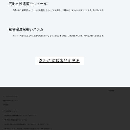
高耐久性電源モジュール
内蔵された保護回路が、サージや過電圧からデバイスを保護し、電気的ストレスによるダメージを最小限に抑えます。
精密温度制御システム
デバイス周辺の温度を常に最適な範囲に保つことで、熱による材料劣化や性能低下を防ぎ、寿命を大幅に延長します。
各社の掲載製品を見る
会社情報
​プライバシーポリシー
​情報の外部伝達について
利用規約
イプロス関連サービス
> 製造業向け情報検索サイト イプロスものづくり
> BtoB向け情報検索サイト イプロス
> 製造業特化の用途別課題解決 | イプロスものづくり業界別専門サイト
> BtoB向け | 目的・用途起点で課題解決を支援 | イプロス業界別専門サイト