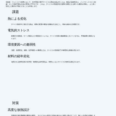
光技術・フォトニクス業界において、光半導体や電子デバイスの寿命を延ばすことは、製品の信頼性向上、メンテナンスコスト削
減、そして持続可能な社会の実現に不可欠です。これは、デバイスの性能劣化や故障の原因となる様々な要因を抑制し、より長く
安定した動作を可能にすることを目指します。
​課題
熱による劣化
デバイス動作中に発生する熱は、材料の変質や構造の損傷を引き起こし、寿命を縮める主要因です。
電気的ストレス
過電圧や過電流、サージ電流などの電気的ストレスは、デバイス内部の微細構造にダメージを与え、早期故障の原因とな
ります。
環境要因への脆弱性
湿度、温度変化、振動、化学物質への暴露などは、デバイスの性能低下や物理的な損傷を招きます。
材料の経年劣化
使用される材料自体の化学的・物理的な経年変化は、時間とともにデバイスの特性を悪化させます。
​対策
高度な放熱設計
効率的な熱伝導材料や構造を採用し、デバイスから発生する熱を速やかに外部へ逃がすことで、熱による劣化を抑制しま