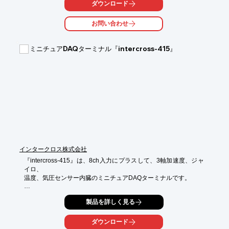
また、人間から実験動物（ラット、マウス）等の皮膚蒸散の1μg
ダウンロード
から

10mgまでの絶対値測定に対応可能です。

お問い合わせ
【特長】

■高分解能精度

ミニチュアDAQターミナル『intercross-415』
■Pセンサープローブにて高応答性測定が可能

■レーザー血流/発汗/皮膚温度の同一部位測定が可能

■簡単な操作で、無汗症から多汗症までの発汗量の絶対値測定が
可能

■精神性発汗から温熱性発汗までの広範囲な発汗量を優れた応答
性で

24時間連続測定する事が可能

※詳しくはPDFをダウンロードして頂くか、お気軽にお問い合わ
せ下さい。
インタークロス株式会社
『intercross-415』は、8ch入力にプラスして、3軸加速度、ジャ
イロ、

温度、気圧センサー内臓のミニチュアDAQターミナルです。

電気生理から、速度、ジャイロ、温度、気圧が同時計測可能に。

製品を詳しく見る
また、電極間抵抗計測機能付となっております。

【特長】

ダウンロード
■12時間連続動作
