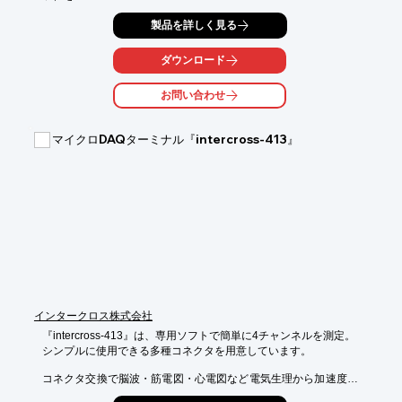
取り扱っております。

製品を詳しく見る
イベント利用など手軽に利用したい方向けの「ハンディ型」、中
小法人、

ダウンロード
常設にて無人スクリーニングしたい方向けの「半自動型」、工
場、学校、

お問い合わせ
大規模店舗など多人数検知が必須な方向けの「多人数検知型」を

ご用意しております。ご要望の際は、お気軽にご相談ください。

マイクロDAQターミナル『intercross-413』
【ラインアップ】

■ハンディ型

■半自動型

■多人数検知型

※詳しくはPDFをダウンロードして頂くか、お気軽にお問合せく
ださい。
インタークロス株式会社
『intercross-413』は、専用ソフトで簡単に4チャンネルを測定。

シンプルに使用できる多種コネクタを用意しています。

コネクタ交換で脳波・筋電図・心電図など電気生理から加速度呼
吸脈波まで対応しております。
