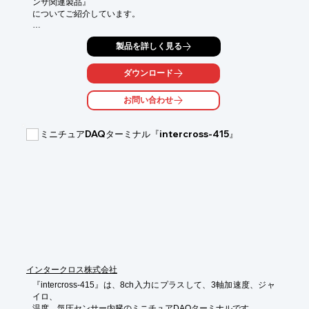
ンサ関連製品』

使用方法などお気軽にお問い合わせください。

についてご紹介しています。

mybeat-sales@uniontool.co.jp

「イプロスを見た」とご連絡ください。
心拍(波形・周期・数)・3軸加速度・体表温を測定できるウェアラ
製品を詳しく見る
ブル

心拍センサ「WHS-1」をはじめ、加速度モードを新たに搭載した
「WHS-3」や

ダウンロード
指定した項目の複数データを同時に表示できる心拍変動解析ソフ
ト

お問い合わせ
「RRI Analyzer 2」などを掲載。

デモも可能ですのでお気軽にお問い合わせください。

ミニチュアDAQターミナル『intercross-415』
【掲載内容】

■myBeat 心拍センサ

■心拍変動解析ソフト

■オプション製品

お問い合わせは下記まで

mybeat-sales@uniontool.co.jp

「イプロスを見た」とご連絡ください。
インタークロス株式会社
『intercross-415』は、8ch入力にプラスして、3軸加速度、ジャ
イロ、

温度、気圧センサー内臓のミニチュアDAQターミナルです。
