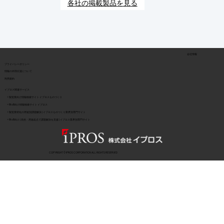
各社の掲載製品を見る
会社情報
​プライバシーポリシー
​情報の外部伝達について
利用規約
イプロス関連サービス
> 製造業向け情報検索サイト イプロスものづくり
> BtoB向け情報検索サイト イプロス
> 製造業特化の用途別課題解決 | イプロスものづくり業界別専門サイト
> BtoB向け | 目的・用途起点で課題解決を支援 | イプロス業界別専門サイト
COPYRIGHT © IPROS CORPORATION ALL RIGHTS RESERVED