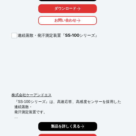
○異常値フィルターを搭載し、筋電などのノイズを除去すること
が可能

ダウンロード
○パラメータにより解析条件を任意に変更可能

お問い合わせ
■取得データ

・RRI　・3軸加速度　・体表温度　・瞬時心拍数　・体動値

■周波数解析項目

連続蒸散・発汗測定装置『SS-100シリーズ』
・ULF　・VLF　・LF　・HF　・TotalPower　・LF/HF　・
LF/(LF+HF)　・LFnorm　・HFnorm　・PSD

■時間領域解析

・SDNN　・RMSSD　・CVRR　・NN50　・pNN50　・
AC　・DC　・Histogram　・LorenzPlot

RRI Analyzer 2 製品情報：
https://www.uniontool.co.jp/product/sensor/rrianalyzer2.html
株式会社ケーアンドエス
『SS-100シリーズ』は、高速応答、高感度センサーを採用した
連続蒸散・

発汗測定装置です。

Pセンサープローブにて高応答性測定ができ、レーザー血流/発汗/

製品を詳しく見る
皮膚温度の同一部位測定も行えます。
