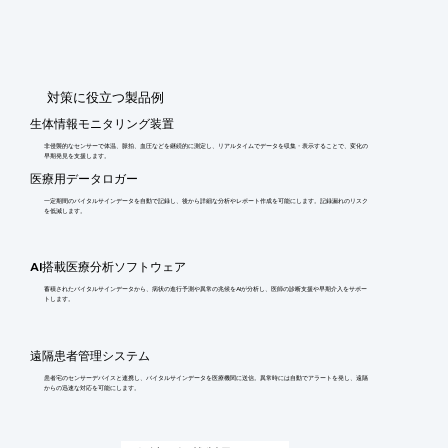
​対策に役立つ製品例
生体情報モニタリング装置
非侵襲的なセンサーで体温、脈拍、血圧などを継続的に測定し、リアルタイムでデータを収集・表示することで、変化の
早期発見を支援します。
医療用データロガー
一定期間のバイタルサインデータを自動で記録し、後から詳細な分析やレポート作成を可能にします。記録漏れのリスク
を低減します。
AI搭載医療分析ソフトウェア
蓄積されたバイタルサインデータから、病状の進行予測や異常の兆候をAIが分析し、医師の診断支援や早期介入をサポー
トします。
遠隔患者管理システム
患者宅のセンサーデバイスと連携し、バイタルサインデータを医療機関に送信。異常時には自動でアラートを発し、遠隔
からの迅速な対応を可能にします。