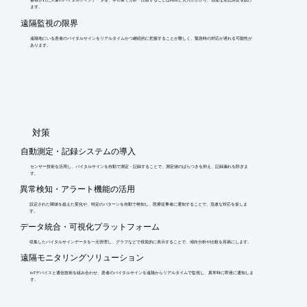
蓄積された大量のバイタルサインデータを、手作業で分析・比較することは時間と労力がかかり、迅速な意思決定を妨げ
ます。
遠隔監視の限界
遠隔地にいる患者のバイタルサインをリアルタイムかつ継続的に把握することが難しく、緊急時の対応が遅れる可能性が
あります。
​対策
自動測定・記録システムの導入
センサー技術を活用し、バイタルサインを自動で測定・記録することで、測定値のばらつきを抑え、記録漏れを防ぎま
す。
異常検知・アラート機能の活用
設定された閾値を超えた変化や、特定のパターンを自動で検知し、医療従事者に通知することで、迅速な対応を促しま
す。
データ統合・可視化プラットフォーム
収集したバイタルサインデータを一元管理し、グラフなどで視覚的に表示することで、傾向分析や比較を容易にします。
遠隔モニタリングソリューション
IoTデバイスと通信技術を組み合わせ、患者のバイタルサインを遠隔からリアルタイムで監視し、異常時に即座に通知しま
す。