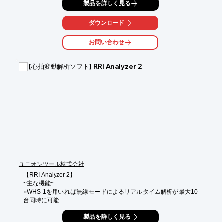
製品を詳しく見る
【特長】

■モニター専用

ダウンロード
■8時間連続通信

■2kHzサンプリング

お問い合わせ
■コネクタ交換で計測項目拡張

■4ch入力＋トリガー入力1ch

[心拍変動解析ソフト] RRI Analyzer 2
※詳しくはPDF資料をご覧いただくか、お気軽にお問い合わせ下
さい。
ユニオンツール株式会社
【RRI Analyzer 2】

~主な機能~

○WHS-1を用いれば無線モードによるリアルタイム解析が最大10
台同時に可能

○WHS-1のメモリデータや過去に測定したCSVデータ、WHS-3で
製品を詳しく見る
取得したCSVデータを読み込ませて、再解析も可能
