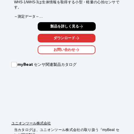
WHS-1/WHS-3は生体情報を取得する小型・軽量の心拍センサで
す。

～測定データ～

○心拍周期・心拍数・心拍波形

製品を詳しく見る
○3軸加速度

○体表温度

ダウンロード
～測定機能～

○WHS-1：2.4GHz帯無線通信(PCへデータ転送) ＆ 内部メモリに
お問い合わせ
よるログ機能

○WHS-3：BLEによる無線通信(スマホ・タブレットへのデータ転
送)

myBeat センサ関連製品カタログ
～製品の特長～

○脈波とは違い、心電信号を測定しているためより正確な心拍間
隔を取得できます。

○心拍間隔から心拍変動解析、3軸加速度を用いた姿勢・動きの判
定、体表温度を使った作業管理にも使用できます。

○WHS-1の無線モードは同時に10台まで接続が可能　(心拍周期モ
ード)

○WHS-1はソフトウェア開発キット(SDK)も販売中！用途に合わ
せてカスタマイズ可能です。

○WHS-3はスマホ・タブレットに測定データを送信、端末上でデ
ータを管理できます。

ユニオンツール株式会社
○ヘルスケア・健康管理・研究・スポーツ等幅広い実績あり！

当カタログは、ユニオンツール株式会社の取り扱う『myBeat セ