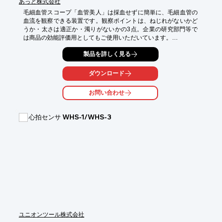
あっと株式会社
毛細血管スコープ「血管美人」は採血せずに簡単に、毛細血管の
血流を観察できる装置です。観察ポイントは、ねじれがないかど
うか・太さは適正か・濁りがないかの3点。企業の研究部門等で
は商品の効能評価用としてもご使用いただいています。

【活用シーン】

製品を詳しく見る
■医療機関　　　　　　■研究機関

■クリニック　　　　　■薬局薬店

ダウンロード
■柔整鍼灸整骨院　　　■健康相談

■フィットネス施設　　■エステティックサロン

お問い合わせ
■サプリメント販売　　■健康機器販売　等

※詳細は資料請求して頂くかダウンロードからPDFデータをご覧
心拍センサ WHS-1/WHS-3
下さい
ユニオンツール株式会社