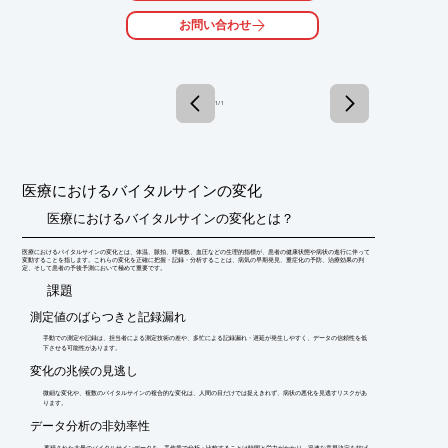
■電極設置から計測開始までの被験者負担を大幅に軽減

お問い合わせ
■超軽量であり且つ長時間計測を実現する信頼の計測システム

■一流の機器使用

※詳しくはPDFをダウンロードして頂くか、お気軽にお問い合わ
せ下さい。
1 / 1
医療におけるバイタルサインの変化
医療におけるバイタルサインの変化とは？
医療におけるバイタルサインの変化とは、体温、脈拍、呼吸数、血圧などの生理的指標が、患者の健康状態や病状の進行に伴って
変動することを指します。これらの変化を正確に把握・記録・分析することは、病気の早期発見、重症化の予防、治療効果の判
定、そして患者の予後予測において極めて重要です。
​課題
測定値のばらつきと記録漏れ
手動での測定や記録は、担当者による測定技術の差や、多忙による記録漏れ・遅延が発生しやすく、データの信頼性を低
下させる可能性があります。
変化の兆候の見逃し
微細な変化や、複数のバイタルサインの複合的な変化は、人間の目だけでは捉えきれず、病状の悪化を見逃すリスクがあ
ります。
データ分析の非効率性