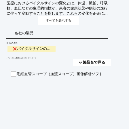
医療におけるバイタルサインの変化とは、体温、脈拍、呼吸
数、血圧などの生理的指標が、患者の健康状態や病状の進行
に伴って変動することを指します。これらの変化を正確に把
握・記録・分析することは、病気の早期発見、重症化の予
すべてを表示する
防、治療効果の判定、そして患者の予後予測において極めて
重要です。
各社の製品
絞り込み条件：
バイタルサインの...
​▼チェックした製品のカタログをダウンロード
製品名で見る
毛細血管スコープ（血流スコープ）画像解析ソフト