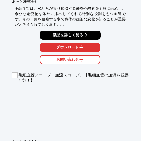
あっと株式会社
毛細血管は、私たちが普段摂取する栄養や酸素を全身に供給し、
余分な老廃物を体外に排出してくれる特別な役割をもつ血管で
す。その一部を観察する事で身体の些細な変化を知ることが重要
だと考えられております。

毛細血管解析とは？

製品を詳しく見る
毛細血管の長さや太さなどの情報をもとに、被験者の身体の些細
な変化をチェックする解析です。従来大きかった毛細血管解析の
ダウンロード
身体的な負担ゼロを目指し、新たに“指先” を用いることでリアル
タイムで痛みナシに、できる“新” 毛細血管解析を開発しました。

お問い合わせ
【メリット】

■指先を用いることで低負担・低コスト化

毛細血管スコープ（血流スコープ）【毛細血管の血流を観察
■2画面による経時が可能

可能！】
■毛細血管画像“自動数値化”機能を搭載

※詳しくはPDFをダウンロードいただくか、お気軽にお問合せ下
さい。