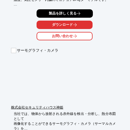
電気生理から、速度、ジャイロ、温度、気圧が同時計測可能に。

製品を詳しく見る
また、電極間抵抗計測機能付となっております。

【特長】

ダウンロード
■12時間連続動作

■電極設置から計測開始までの被験者負担を大幅に軽減

お問い合わせ
■超軽量であり且つ長時間計測を実現する信頼の計測システム

■一流の機器使用

サーモグラフィ・カメラ
※詳しくはPDFをダウンロードして頂くか、お気軽にお問い合わ
せ下さい。
株式会社セキュリティハウス神姫
当社では、物体から放射される赤外線を検出・分析し、熱分布図
として

画像化することができるサーモグラフィ・カメラ（サーマルカメ
ラ）を
