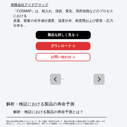
有限会社アイデアマップ
『COSMAP』は、焼入れ、浸炭、窒化、局所加熱などのプロセス
における

炭素、窒素の化学成分濃度、温度分布、相変態および変形・応力
分布を

連成して解析する熱処理プロセスのシミュレーションソフトウェ
製品を詳しく見る
アです。

浸炭・窒化・焼入れ、高周波焼入れおよび局部加熱・冷却過程の

ダウンロード
シミュレーションも可能。

お問い合わせ
金属材料学と伝熱学、応力解析、電磁場の初歩的知識があれば

誰でも使用できます。

【動作環境】

■対応OS：WindowsXP、2000

1 / 1
■メモリ：1GB以上

■CPU：1GHz以上

■プリ・ポストプロセッサ：別途、GIDまたは、FEMAPが必要で
す

解析・検証における製品の寿命予測
※詳しくはPDFをダウンロードして頂くか、お気軽にお問い合わ
せ下さい。
解析・検証における製品の寿命予測とは？
製品の設計段階や製造プロセスにおいて、様々な解析・検証手法を用いて、製品が設計通りの性能を維持できる期間（寿命）を予
測すること。これにより、製品の信頼性向上、保守コストの最適化、そして予期せぬ故障によるリスク低減を目指します。