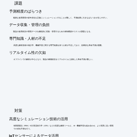
​課題
予測精度のばらつき
複雑な使用環境や経年劣化を正確にシミュレーションすることが難しく、予測結果に大きなばらつきが生じやすい。
データ収集・管理の負担
製品の使用状況や環境データを継続的に収集・管理するための体制構築やコストが課題となる。
専門知識・人材の不足
高度な解析技術や統計学、機械学習に関する専門知識を持つ人材が不足しており、効果的な寿命予測が困難。
リアルタイム性の欠如
オフラインでの解析が中心となり、製品の稼働状況をリアルタイムに反映した寿命予測が難しい。
​対策
高度なシミュレーション技術の活用
有限要素法（FEM）や計算流体力学（CFD）などの高度な解析ツールと、AI・機械学習を組み合わせ、より現実に近い環境
での劣化予測を行う。
IoTセンサーによるデータ活用