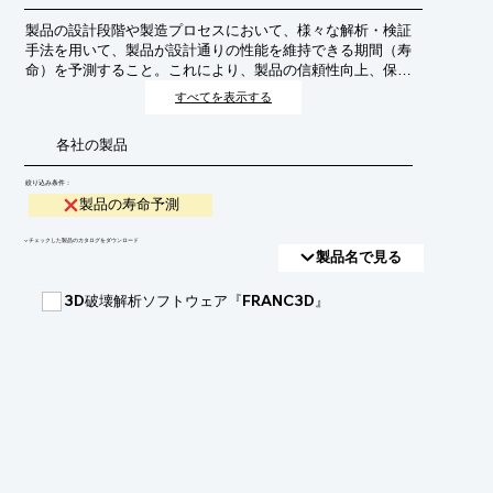
製品の設計段階や製造プロセスにおいて、様々な解析・検証
手法を用いて、製品が設計通りの性能を維持できる期間（寿
命）を予測すること。これにより、製品の信頼性向上、保守
コストの最適化、そして予期せぬ故障によるリスク低減を目
すべてを表示する
指します。
各社の製品
絞り込み条件：
製品の寿命予測
​▼チェックした製品のカタログをダウンロード
製品名で見る
3D破壊解析ソフトウェア『FRANC3D』