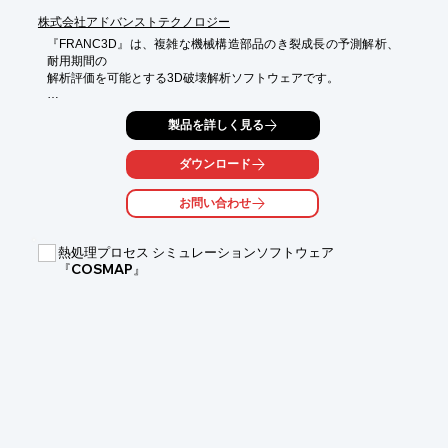
株式会社アドバンストテクノロジー
『FRANC3D』は、複雑な機械構造部品のき裂成長の予測解析、
耐用期間の

解析評価を可能とする3D破壊解析ソフトウェアです。

コンポーネントの形状、局所負荷条件、および進展するき裂形状
製品を詳しく見る
に

制限はなく複雑さを問いません。

ダウンロード
また、汎用の有限要素(FE)解析プログラムと組み合わせて使用す
るように

お問い合わせ
設計されており、現在のところANSYS、ABAQUS、および
NASTRANの3つの

商用プログラムとのインターフェースがサポートされています。

熱処理プロセス シミュレーションソフトウェア
『COSMAP』
【特長】

■信頼性の高い既存FEソルバーと初期メッシュモデルを使用

■高精度な任意き裂成長解析用のサブモデルメッシング

■キンク角度と増分に対するユーザー制御のき裂成長則

■相対き裂拡大の定義が可能な疲労モデル

■複数のき裂表面を持つ多重き裂と複数荷重設定

※詳しくはPDF資料をご覧いただくか、お気軽にお問い合わせく
ださい。