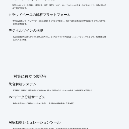
製品にIoTセンサーを搭載し、稼働状況、温度、湿度などのデータをリアルタイムに収集・分析することで、精度の高い寿
命予測を実現する。
クラウドベースの解析プラットフォーム
専門的な解析ソフトウェアやデータ分析基盤をクラウド上で提供し、場所や環境を選ばずに専門知識がなくても利用でき
る環境を整備する。
デジタルツインの構築
製品の物理的な状態をデジタル空間上に再現し、様々なシナリオでの劣化をシミュレーションすることで、予測精度と対
応力を向上させる。
​対策に役立つ製品例
統合解析システム
構造解析、熱解析、疲労解析などを統合的に行い、製品のライフサイクル全体での性能変化を予測する。
IoTデータ分析サービス
製品から収集される稼働データをAIで分析し、異常検知や残存寿命の予測を行う。
AI駆動型シミュレーションツール
過去のデータやシミュレーション結果を学習したAIが、より迅速かつ高精度な寿命予測を支援する。