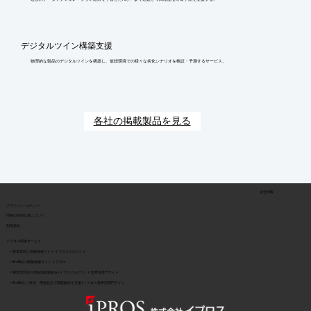
デジタルツイン構築支援
物理的な製品のデジタルツインを構築し、仮想環境での様々な劣化シナリオを検証・予測するサービス。
各社の掲載製品を見る
会社情報
​プライバシーポリシー
​情報の外部伝達について
利用規約
イプロス関連サービス
> 製造業向け情報検索サイト イプロスものづくり
> BtoB向け情報検索サイト イプロス
> 製造業特化の用途別課題解決 | イプロスものづくり業界別専門サイト
> BtoB向け | 目的・用途起点で課題解決を支援 | イプロス業界別専門サイト