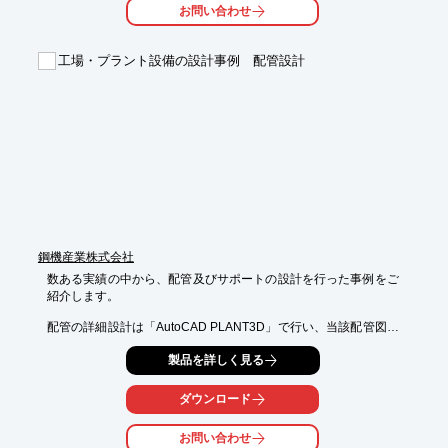
お問い合わせ
工場・プラント設備の設計事例 配管設計
鋼機産業株式会社
数ある実績の中から、配管及びサポートの設計を行った事例をご
紹介します。

配管の詳細設計は「AutoCAD PLANT3D」で行い、当該配管図は
JFEスチール

製品を詳しく見る
株式会社東日本製鉄所（千葉地区）に納入。

当社では、さまざまなプラント、機械、設備の設計を行っており
ダウンロード
ます。

3次元によるミスの防止や、工作図の自動作図などによるコスト
お問い合わせ
ダウンを
