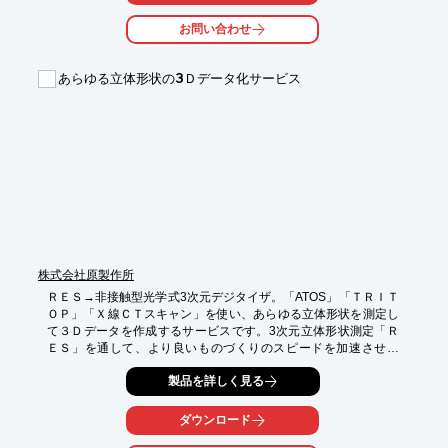
イメージ比較では、変更前後の画像データを瞬時に比較し相違箇
所に

お問い合わせ
色がついた差分画像を瞬時に作成・表示します。

【特長】

あらゆる立体形状の3Ｄデータ化サービス
■時間を有効に使って効率的に業務を進めることができる

■変更前と変更後の差分に色をつけて瞬時に表示

■差分画像をPDFに出力することが可能

※詳しくはPDF資料をご覧いただくか、お気軽にお問い合わせ下
さい。
株式会社原製作所
ＲＥＳ→非接触型光学式3次元デジタイザ。「ATOS」「ＴＲＩＴ
ＯＰ」「Ｘ線ＣＴスキャン」を使い、あらゆる立体形状を測定し
て３Ｄデータを作成するサービスです。3次元立体形状測定「Ｒ
ＥＳ」を通して、より良いものづくりのスピードを加速させま
す。
製品を詳しく見る
ダウンロード