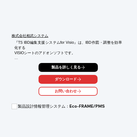
■作業効率を大幅に向上させ、CADデータの価値を創造

※詳しくはPDF資料をご覧ください

★無料体験版ございます。お気軽にお問い合わせください★
株式会社相武システム
『TS IBD編集支援システムfor Visio』は、IBD作図・調整を効率
化する

VISIOシートのアドオンソフトです。

Visio作成のIBDシート情報、シート間の信号接続情報をデータベ
製品を詳しく見る
ース化することで

信号名称などの信号接続情報の入力・ 変更作業を一括化するなど

精度・効率の向上に貢献します。

ダウンロード
また、図面の書き方や信号名称に個人差がなくなり、標準化を促
お問い合わせ
進。

標準化が進むことで、他プラントへの置き換えもスムーズになり
ます。

製品設計情報管理システム：Eco-FRAME/PMS
【特長】

■シートの情報をデータベース化

■標準化・再活用への置換が効率化

※詳しくはPDFをダウンロードして頂くか、お気軽にお問い合わ