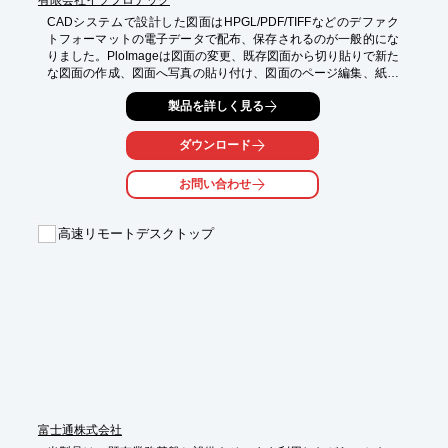
有限会社イソプロテック
お試し利用のご相談も承っておりますので是非お気軽にご相談く
ださい！
CADシステムで設計した図面はHPGL/PDF/TIFFなどのデファク
トフォーマットの電子データで配布、保存されるのが一般的にな
りました。PloImageは図面の変更、既存図面から切り貼りで新た
な図面の作成、図面へ写真の貼り付け、図面のページ編集、紙図
面の電子化などに対応したソフトウェア-です。PloImageがあれ
製品を詳しく見る
ば、設計図面のチェック修正、図面を手配、製造、保守関連部門
用に作り直しなど、下流工程での合理化ができるようになりま
す。
ダウンロード
お問い合わせ
高速リモートデスクトップ
富士通株式会社