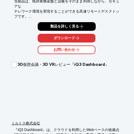
当製品は、既存業務基盤と設備をそのまま利用しながら、セキュ
アな

テレワーク環境を実現することができる高速リモートデスクトッ
プです。

画面のみクライアント端末へ高速画面転送するため、クライアン
製品を詳しく見る
ト端末は

低いスペックでも利用可能。

ダウンロード
また、複数拠点間で画面共有し、同じアプリを操作しながらの

お問い合わせ
コミュニケーションができます。

【特長】

3D仮想会議・3D VRレビュー『iQ3 Dashboard』
■CAD/CAE等の開発業務に利用可能

■クライアント端末は低いスペックでも利用可能

■富士通独自コーデック搭載により、セキュリティを担保しつつ

　低帯域・高レスポンス・高画質を実現

※詳しくはPDF資料をご覧いただくか、お気軽にお問い合わせく
ださい。
ミルトス株式会社
『iQ3 Dashboard』は、クラウドを利用したWebベースの他拠点