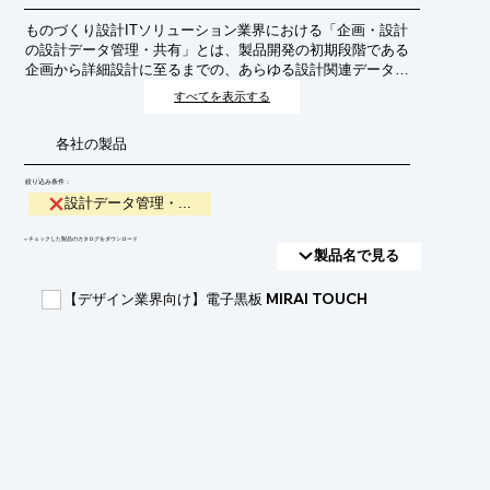
ものづくり設計ITソリューション業界における「企画・設計
の設計データ管理・共有」とは、製品開発の初期段階である
企画から詳細設計に至るまでの、あらゆる設計関連データを
一元的に管理し、関係者間で円滑に共有するための仕組みや
すべてを表示する
システムを指します。これにより、設計プロセスの効率化、
品質向上、開発期間の短縮、そしてイノベーションの促進を
各社の製品
目指します。
絞り込み条件：
設計データ管理・...
​▼チェックした製品のカタログをダウンロード
製品名で見る
【デザイン業界向け】電子黒板 MIRAI TOUCH