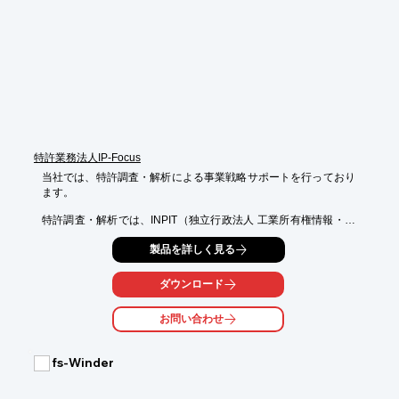
補わせていただきます。まずはお気軽にご相談ください。

【サービスのポイント】

■様々な面でお客様を総合的に技術支援

■運用とシステムのバランスを考慮したご提案

■「質」を重視し、ご相談～技術サポートまで一担当制での完全
支援体制

■拡張性と汎用性を考えたご提案　など

※詳しくはPDFをダウンロードしていただくか、お気軽にお問い
合わせください。
特許業務法人IP‐Focus
当社では、特許調査・解析による事業戦略サポートを行っており
ます。

特許調査・解析では、INPIT（独立行政法人 工業所有権情報・研
修館）の

製品を詳しく見る
特許情報分析支援事業を行っており、無料でお客様の特許調査・
解析結果を

得ることができます。ご要望の際はお気軽にお問い合わせくださ
ダウンロード
い。

お問い合わせ
【当社サービス】

■特許（実用新案）出願

■意匠出願

fs-Winder
■商標出願

■海外での権利化
