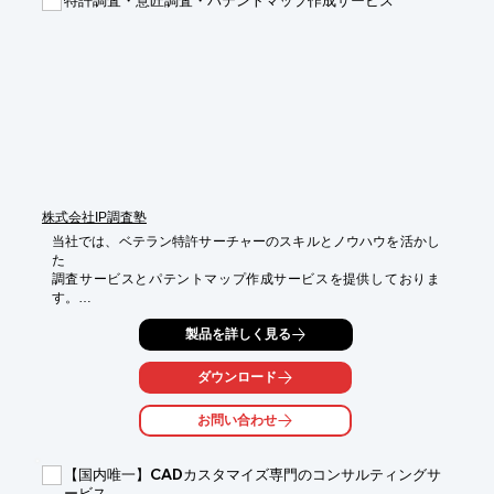
株式会社IP調査塾
当社では、ベテラン特許サーチャーのスキルとノウハウを活かし
た

調査サービスとパテントマップ作成サービスを提供しておりま
す。

検索式の立案や評価のみのご相談も承ります。

製品を詳しく見る
また、抽出された特許を技術層別体系化した一覧表の作成と

更新メンテナンスの業務も承っております。

ダウンロード
ご要望の際はお気軽にお問い合わせください。

お問い合わせ
【サービス内容】

■特許調査

【国内唯一】CADカスタマイズ専門のコンサルティングサ
（技術テーマ調査／パテントクリアランス調査／先行技術調査／
ービス