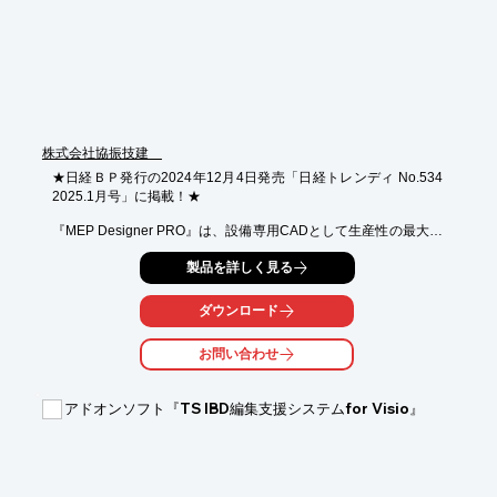
■DWG完全対応

■DWGから文字検索可能なPDFを生成

■CADファイルの座標を正確に再現するダイレクトPDF変換

※詳しくはPDFをダウンロードしていただくか、お気軽にお問い
合わせください。
株式会社協振技建
★日経ＢＰ発行の2024年12月4日発売「日経トレンディ No.534 
2025.1月号」に掲載！★

『MEP Designer PRO』は、設備専用CADとして生産性の最大化
を図ることを目的としたシステムです。

製品を詳しく見る
コマンドまでカーソルを移動する手間を極力なくし、オペレーシ
ョン数の

ダウンロード
大幅な削減による作図効率化を実現。

お問い合わせ
複雑なコマンドを使用することなく簡単な操作で作業できます。

【特長】

アドオンソフト『TS IBD編集支援システムfor Visio』
■誰でも簡単に使える

■速く描く

■簡単3次元

■効率的な機器配置、ダクト・配管ルーティング機能、材料集計
機能を装備
