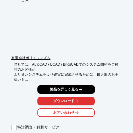
無効資料調査）

■意匠調査

（先行意匠調査／侵害性意匠調査）

■パテントマップ作成

（要約作成／技術系統分布図／時系列流れ図／特許・意匠ポート
フォリオマップ）

※詳しくはPDFをダウンロードしていただくか、お気軽にお問い
合わせください。
有限会社ポリモフィズム
当社では、AutoCAD / IJCAD / BricsCADでのシステム開発をご検
討のお客様が

より良いシステムをより確実に完成させるために、最大限のお手
伝いを

させていただきます。

製品を詳しく見る
設計時の方針や各種ご提案、プロトタイプなどのサンプルプログ
ラムの

ダウンロード
ご提供、業務に特化した技術的な教育、開発に関する技術的なご
質問の

お問い合わせ
窓口など、お客様の役に立つ様々な技術情報のご提供が可能。

お客様の設計・開発業務に必要な部分や不足している部分を当社
特許調査・解析サービス
で
