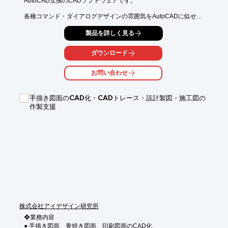
AutoCAD互換のCADソフトウェアです。

各種コマンド・ダイアログデザインの雰囲気をAutoCADに似せて

作られており、移行のためのトレーニングなしに直ぐにご利用可
製品を詳しく見る
能。

64bit対応により大容量データも扱えるようになり、リーズナブル
ダウンロード
な

価格でも、主力CADとしての実力を十二分に備えています。

お問い合わせ
【特長】

■極めて高いAutoCADとの互換性

手描き図面のCAD化・CADトレース・設計製図・施工図の
■高速で快適な操作性

作製支援
■リーズナブルな価格

■圧倒的な描画処理性能（ZOOM/PAN）

■64bit対応により大容量図面でもOK

※詳しくはPDF資料をご覧いただくか、お気軽にお問い合わせ下
さい。
株式会社アイデザイン研究所
❖業務内容

● 手描き図面、青焼き図面、印刷図面のCAD化
