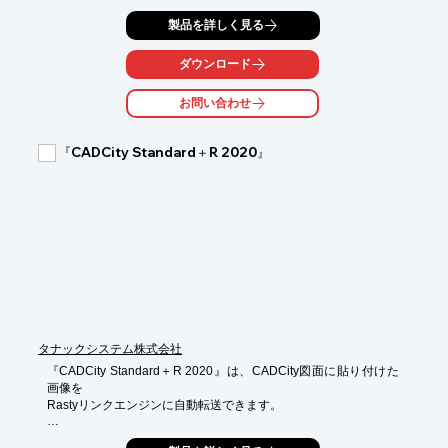
お客様が探し求めている必要な情報を、豊富な経験と調査能力を
製品を詳しく見る
有する

当社調査スタッフが、検索システムやデータベースを駆使し、的
確、

ダウンロード
かつ、迅速に調査してご報告いたします。

お問い合わせ
又、信頼ある世界各国の特許調査機関と提携しておりますので

現地語による現地調査も可能となっております。

『CADCity Standard＋R 2020』
【調査内容】

■先行技術調査

■出願前調査

■外国出願前調査

■審査請求前調査

■情報提供調査　など

※詳しくはPDFをダウンロードしていただくか、お気軽にお問い
合わせください。
タナックシステム株式会社
『CADCity Standard＋R 2020』は、CADCity図面に貼り付けた
画像を

Rastyリンクエンジンに自動転送できます。

Rastyリンクエンジンで画像を直接編集し、編集した内容をリア