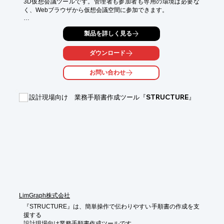
3D仮想会議ツールです。管理者も参加者も専用の環境は必要な
く、Webブラウザから仮想会議空間に参加できます。

3DデータもCADモデル及び点群データを同時に仮想会議空間上
製品を詳しく見る
に立体的に配置し、参加者は無制限にログインし自由に仮想空間
上を歩き、必要に応じて寸法測定、コメント書き込み、ホワイト
ボード記入、動画、図面表示をしながら双方向に会話、検証を実
ダウンロード
施可能です。

お問い合わせ
管理者はスケジューラ、メールなどで参加させたい担当者に会議
の連絡配信を行え、内部で表示する3Dデータをアセンブルした
り、アセンブリ情報を持つデータなどをパーツ含めて一括で登録
設計現場向け 業務手順書作成ツール『STRUCTURE』
ができます。

同時参加者数は無制限に登録・仮想会議に参加する事が可能で
す。

仮想会議空間ではVRゴーグルを利用できるユーザは実際の立体
空間上で現実味のある操作が可能になり、VR環境が無いユーザ
もマウスを用いながら仮想現実空間と同じように操作ができま
す。

VRがある参加者もない参加者も同じ仮想空間上で直接検討、検
証ができ、利用環境を選ばずに手軽に利用ができます。
LimGraph株式会社
『STRUCTURE』は、簡単操作で伝わりやすい手順書の作成を支
援する

設計現場向け業務手順書作成ツールです。
