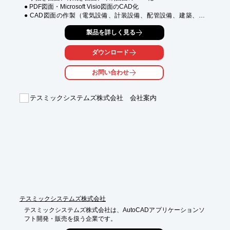
● PDF図面・Microsoft Visio図面のCAD化

● CAD図面の作製（電気設備、計装設備、配管設備、建築、機
械）

製品を詳しく見る
● CAD図面の変更・修正・追記（電気設備・計装設備、配管設
備、建築、機械）

● CADデータの変換（AutoCAD ⇔ JW CAD、AutoCAD・JW 
ダウンロード
CAD ⇔ Visioなど)

● 電気設備・計装設備の設計製図

お問い合わせ
● 電気設備（火報・弱電等を含む。）・計装設備の施工図作製

● 機器架台・脱泡槽・各種盤（配電盤・動力制御盤・計装盤等）
の設計製図

テスミックシステムズ株式会社 会社案内
❖使用CAD

● AutoCAD（dwg・dxf）

● JW CAD（jww・jwc）

❖図面対応サイズ　他

● 図面サイズはA1からA4まで対応します。

● プロッタやプリンタで印刷した図面の納品も可能です。モノク
ロ・カラーどちらでも印刷します。

❖納品図面のファイル

● 図面ファイルはdwg・dxf・dwf・jww・jwc・vsdx・SXFの中か
テスミックシステムズ株式会社
らご希望のデータファイルで納品します。

テスミックシステムズ株式会社は、AutoCADアプリケーションソ
　また、PDFファイルでの納品も可能です。
フト開発・販売を扱う企業です。