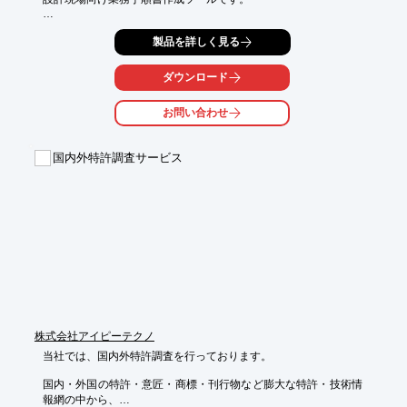
若手・初心者の方にでも理解しやすい説明を手助けする機能・項
製品を詳しく見る
目を

豊富に搭載しております。

ダウンロード
また、手順間のつながりを簡単に設定でき、つながりの全体像を
可視化可能。

お問い合わせ
「つながりを辿るのが面倒」「修正が面倒」「ファイル横断検索
が出来ない」等

お悩みの方は是非ご活用ください。

国内外特許調査サービス
【特長】

■手順書の作成が簡単

■つながりを辿るのが簡単

■横断検索が簡単

■内容の修正が簡単

※詳しくはPDFをダウンロードしていただくか、お問い合わせく
ださい。
株式会社アイピーテクノ
当社では、国内外特許調査を行っております。

国内・外国の特許・意匠・商標・刊行物など膨大な特許・技術情
報網の中から、
