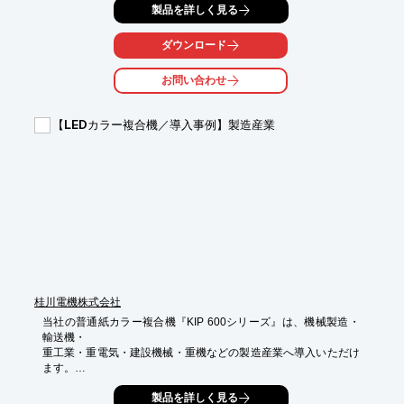
製品を詳しく見る
ダウンロード
お問い合わせ
【LEDカラー複合機／導入事例】製造産業
桂川電機株式会社
当社の普通紙カラー複合機『KIP 600シリーズ』は、機械製造・
輸送機・

重工業・重電気・建設機械・重機などの製造産業へ導入いただけ
ます。

主にCAD図面、文字や線を主体にした原稿をハイボリュームでコ
製品を詳しく見る