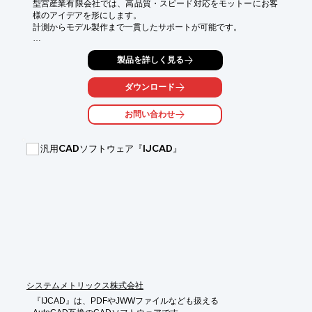
型宮産業有限会社では、高品質・スピード対応をモットーにお客
様のアイデアを形にします。

計測からモデル製作まで一貫したサポートが可能です。

■3次元計測サービス

製品を詳しく見る
→非接触型光学式３次元デジタイザATOS使用

→どんな複雑な形状でも簡単で正確に計測可能

→2次元CAD図面等から、マシニング加工や光造形で利用できる
ダウンロード
3Dデータも作成

お問い合わせ
■マシニング可能

→高精度、高速対応のマシニングセンタを使用

→切削加工では難しい形状は、光造形や3Dプリンターにてモデル
汎用CADソフトウェア『IJCAD』
製作可能

■3DCADデータ作成

→スケッチやデザイン図、2次元CAD図面等からマシニング加工
や光造形で利用できるCADデータを作成

■石膏モデル・石膏型作製

→陶磁器、ガラス、キャラクター等、様々な石膏モデルを作製

━━━━━━━━━━━━━━━━━━━━━━━━━━━━━

　　　　　　 　★今なら事例集無料プレゼント！★

システムメトリックス株式会社
　 　ご希望の方は「問い合わせフォーム」からお願い致します。

『IJCAD』は、PDFやJWWファイルなども扱える

━━━━━━━━━━━━━━━━━━━━━━━━━━━━━