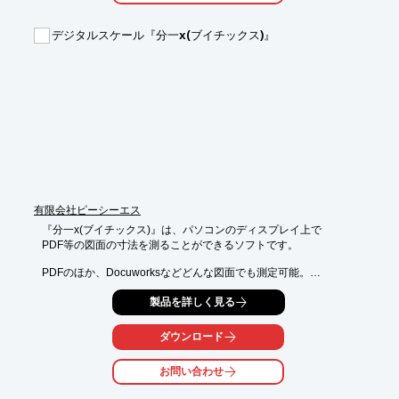
ご提案いたします。

デジタルスケール『分一x(ブイチックス)』
【事例概要】

■依頼内容：配管図作成

■納入先：JFEスチール株式会社東日本製鉄所（千葉地区）

※詳しくはPDF資料をご覧いただくか、お気軽にお問い合わせ下
さい。
有限会社ピーシーエス
『分一x(ブイチックス)』は、パソコンのディスプレイ上で

PDF等の図面の寸法を測ることができるソフトです。

PDFのほか、Docuworksなどどんな図面でも測定可能。

またgoogleMapやWordにも応用できます。

製品を詳しく見る
リンク先から14日間使えるお試し版をダウンロードできますの
で、

ダウンロード
ぜひお試しください。

お問い合わせ
【特長】

■画面上で寸法を合わせ測れます
