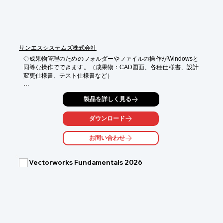
せ下さい。
サンエスシステムズ株式会社
◇成果物管理のためのフォルダーやファイルの操作がWindowsと
同等な操作でできます。（成果物：CAD図面、各種仕様書、設計
変更仕様書、テスト仕様書など）

◇設計業務における自動採番機能により、仮品番を発番でき、コ
製品を詳しく見る
ンカレント・エンジニアリングをサポートします。

◇システム内のＢＯＭに紐づけられて管理されている最新の文書
ダウンロード
や図面を参照しながら、流用機能を用いた製品設計や派生管理や
逆検索機能による影響調査等で設計効率が向上します。

お問い合わせ
◇同じＥｃｏ-ＦＲＡＭＥファミリーのＥｃｏ-ＦＲＡＭＥ/ＣＭ
Ｓ：製品含有化学物質管理システムとの連携で、環境配慮型の製
Vectorworks Fundamentals 2026
品開発が容易になります。

◇段階的な導入が可能　文書管理・採番管理⇒構成編集管理・ワ
ークフローなど