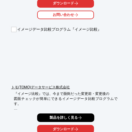
ダウンロード
外注やクライアントにはURLを送付するだけでファイルの共有が
でき、

お問い合わせ
個別のアカウントの作成が不要。

【こんな方におススメ】

イメージデータ比較プログラム『イメージ比較』
◎大量の図面を管理している

◎図面上の部品番号で検索したい

◎必要な図面・情報を素早く探し出したい

◎社内の複数の人で過去図面を共有・再利用したい

※詳しくはお問合せください。
トモ(TOMO)データサービス株式会社
『イメージ比較』では、今まで面倒だった変更前・変更後の

図面チェックが簡単にできるイメージデータ比較プログラムで
す。

見積図面と契約図面、概算図面と精算図面、度重なる設計変更

製品を詳しく見る
により発生する、目視ではわかりづらい図面の変更箇所を探す

作業に時間がかかっていませんか？

ダウンロード