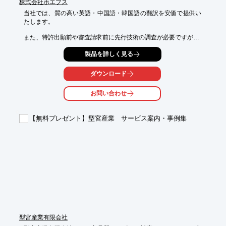
株式会社ホエブス
当社では、質の高い英語・中国語・韓国語の翻訳を安価で提供い
たします。

また、特許出願前や審査請求前に先行技術の調査が必要ですが、

このような調査にはコストを掛ける事ができませんので、安価に

製品を詳しく見る
先行技術調査を承ります。

ご要望の際はお気軽に、お問い合わせください。

ダウンロード
【サービス内容】

お問い合わせ
■質の高い英語・中国語・韓国語の翻訳を安価で提供（特に技術
系の翻訳が得意）

■審査請求前の先行技術調査　

【無料プレゼント】型宮産業 サービス案内・事例集
■日本・アメリカ特許公報をアクロバットファイルで提供

※詳しくは、お気軽にお問い合わせください。
型宮産業有限会社