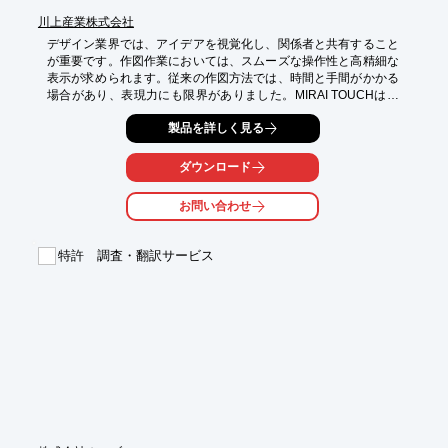
川上産業株式会社
デザイン業界では、アイデアを視覚化し、関係者と共有すること
が重要です。作図作業においては、スムーズな操作性と高精細な
表示が求められます。従来の作図方法では、時間と手間がかかる
場合があり、表現力にも限界がありました。MIRAI TOUCHは、
指で直接書き込めるため、直感的な操作でスムーズな作図を実現
製品を詳しく見る
します。

【活用シーン】

ダウンロード
・デザインレビューでの作図共有

・クライアントとの打ち合わせ

お問い合わせ
・チーム内でのアイデア共有

【導入の効果】

特許 調査・翻訳サービス
・スムーズな作図作業による時間短縮

・高精細な4K表示による視覚的な表現力向上

・複数人での同時利用による効率的な情報共有