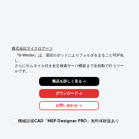
■特許無効調査　など

※詳しくはPDFをダウンロードしていただくか、お気軽にお問い
合わせください。
株式会社マイクロアーツ
『fs-Winder』は、巡回ロボットによりフォルダをまるごとPDF化
し、

さらにサムネイル付き全文検索サーバ構築まで全自動で行うツー
ルです。

大量のCAD資産から、ロボット巡回によりPDF,サムネイルを

製品を詳しく見る
全自動ミラーリング変換。全文検索Webサーバーまで全自動構築
します。

ダウンロード
また、高性能の全文検索エンジンで百万件を超えるファイルから
お問い合わせ
瞬時に検索。

GoogleライクなWebブラウザ検索をクライアントライセンスフ
リーで利用可能です。

機械設備CAD『MEP Designer PRO』無料体験版あり
【特長】

■CADアプリケーションが不要

■運用の準備が不要
