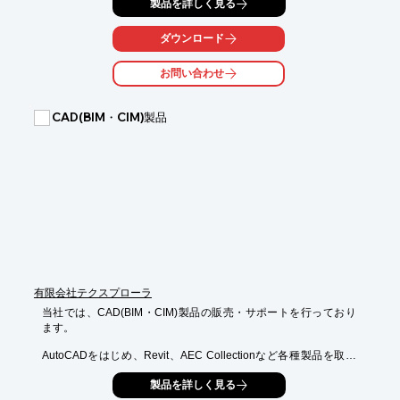
製品を詳しく見る
ルタイムに

CADCity図面に反映します。

ダウンロード
古い紙図面は全てコンピュータの中へ、当製品がお手伝いいたし
ます。

お問い合わせ
【特長】

■CADCity図面に貼り付けた画像をRastyリンクエンジンに自動転
CAD(BIM・CIM)製品
送

■Rastyリンクエンジンで画像を直接編集

■編集した内容をリアルタイムにCADCity図面に反映

※詳しくはPDF資料をご覧いただくか、お気軽にお問い合わせ下
さい。
有限会社テクスプローラ
当社では、CAD(BIM・CIM)製品の販売・サポートを行っており
ます。

AutoCADをはじめ、Revit、AEC Collectionなど各種製品を取り
扱っており、

製品を詳しく見る
その他、BIM対応 建築向け3次元CAD ArchiCADの販売／サポー