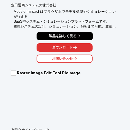
豊田通商システムズ株式会社
Modelon Impact はブラウザ上でモデル構築やシミュレーション
が行える

SaaS型システム・シミュレーションプラットフォームです。

物理システムの設計、シミュレーション、解析まで可能。豊富で
プラクティカルなテンプレートモデルも充実。

製品を詳しく見る
全ての環境、データがクラウドで提供され、ユーザーはいつで
も、どこでも

ダウンロード
ウェブブラウザからアクセス、利用可能。

オンプレミス型のように自身でマシン端末の準備が不要。

お問い合わせ
クラウドなのでいつでも最新の計算マシンを利用できます。

すぐに始められるサービスの為、

Raster Image Edit Tool PloImage
これからシステムシミュレーションを始めたい方に適しておりま
す。

テンプレートモデルが豊富で、様々な産業領域の実績あるプラク
ティカルモデルが揃っており、

テンプレートを起点にご自身のシステムモデルを早期に開始でき
ます。

モデル開発、シミュレーション分析を支援する機能をサポート
し、クラウドの利点を生かして作業環境のカスタマイズ、プロジ
ェクトメンバー間におけるデータ共有により、作業効率を向上さ
せる工夫がなされています。
