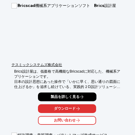
■マウス一で長さが測れます

Bricscad機械系アプリケーションソフト Brics設計屋
■特許第5007852号

※詳しくはPDFをダウンロードして頂くか、お問い合わせくださ
い。
テスミックシステムズ株式会社
Brics設計屋は、低価格で高機能なBricscadに対応した、機械系ア
プリケーションです。

日本の設計思想にあった操作で「いかに早く、思い通りの図面に
仕上げるか」を追求し続けている、実践的２D設計ソリューショ
ンです。
製品を詳しく見る
ダウンロード
お問い合わせ
特許調査・意匠調査・パテントマップ作成サービス