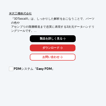
米沢工機株式会社
『3DTascalX』は、しっかりした解析をおこなうことで、パーツ
の色や

アセンブリの階層構造まで忠実に表現する3次元データハンドリ
ングツールです。

簡単な操作で、断面確認や色付け、透過表示など見やすさ、使い
製品を詳しく見る
やすさに

こだわっています。

ダウンロード
また、3次元ならではの可視性の高さをフルに活用することで、
お問い合わせ
同一面高さや

勾配、穴情報、アンダーカット、設計変更箇所などを抽出するこ
とが出来ます。

PDMシステム『Easy PDM』
【特長】

■3Dモデルを様々な表現で確認できる

■3Dモデルの実用的な計測を、高精度かつ簡単にできる

■3Dの可視化性能をフルに活用

■3次元空間で作成したコメントや寸法も含めて簡単に図面化する
ことが可能

■3Dによるプレゼンでポカミス防止

※詳しくはPDF資料をご覧いただくか、お気軽にお問い合わせく