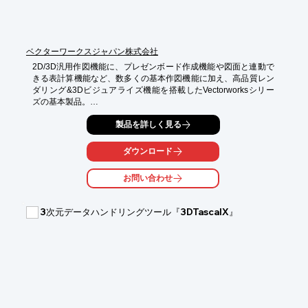
ベクターワークスジャパン株式会社
2D/3D汎用作図機能に、プレゼンボード作成機能や図面と連動で
きる表計算機能など、数多くの基本作図機能に加え、高品質レン
ダリング&3Dビジュアライズ機能を搭載したVectorworksシリー
ズの基本製品。

永続ライセンス／サブスクリプション（年間・月間）／各製品あ
製品を詳しく見る
り。
ダウンロード
お問い合わせ
3次元データハンドリングツール『3DTascalX』