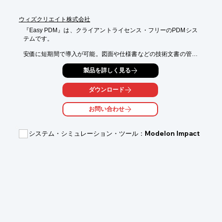
ださい。
ウィズクリエイト株式会社
『Easy PDM』は、クライアントライセンス・フリーのPDMシス
テムです。

安価に短期間で導入が可能。図面や仕様書などの技術文書の管理
は勿論のこと、

製品を詳しく見る
部品構成管理、承認ワークフロー、版数管理などの機能が利用で
きます。

ダウンロード
また、CADシステムや生産管理システム、購買管理システムなど
との

お問い合わせ
データ連係もご要望に応じてカスタマイズ等で対応可能です。

さらに導入後の属性追加や表示属性名称の変更など、ユーザーが
システム・シミュレーション・ツール：Modelon Impact
簡単に

メンテナンスでき、導入に際しては、当社のコンサルタント、SE
が

運用開始まで、しっかりとサポート致します。

※詳しくは、お気軽にお問い合わせください。