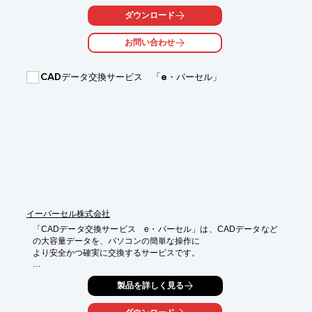
ト及び、

VectoeWorks(通常版、学生版)の他、各種オプション製品につい
ダウンロード
ても

すべて取扱い可能です。

お問い合わせ
ご要望の際はお気軽にお問い合わせください。

CADデータ交換サービス 「e・パーセル」
【主要取扱製品】

■AutoCAD

■Revit

■Inventor

■Civil3D

■3dsMax　など

※詳しくはPDFをダウンロードしていただくか、お気軽にお問い
合わせください。
イーパーセル株式会社
「CADデータ交換サービス　e・パーセル」は、CADデータなど
の大容量データを、パソコンの簡単な操作に

より安全かつ確実に交換するサービスです。

「CDなどの媒体を使って海外にCADデータを送っているが、手
製品を詳しく見る
間と時間がかかって困っている」、

「取引先とのデータ受渡しにFTPサーバを運用しているが、ID管
理やデータのバックアップ・
