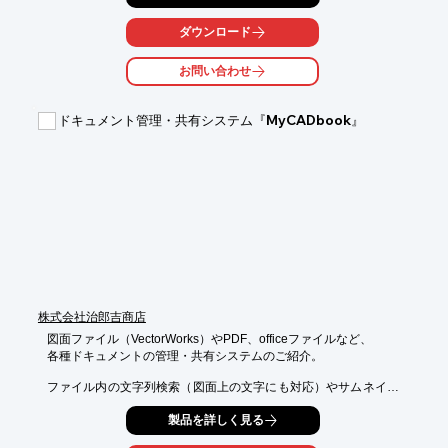
ピーや

プリントを行う業種で、KIPのカラーシステムが非常に効果的。

ダウンロード
さらに製造業ではカラーの需要が増加しています。カラースキャ
お問い合わせ
ンニーズも

あるので、複合機タイプがおすすめです。

ドキュメント管理・共有システム『MyCADbook』
【概要】

■導入製品

・中高速大判モノクロ機＋大判カラーインクジェット ⇒ KIP 660 
/ 860

■ポイント

・印刷速度（生産性）

・電子写真のシャープではっきりしたプリント品質

・他社モノクロ複合機と同等価格でカラー複合機が購入可能

※詳しくはPDF資料をご覧いただくか、お気軽にお問い合わせ下
さい。
株式会社治郎吉商店
図面ファイル（VectorWorks）やPDF、officeファイルなど、

各種ドキュメントの管理・共有システムのご紹介。

ファイル内の文字列検索（図面上の文字にも対応）やサムネイル
表示機能により、

製品を詳しく見る
目的のファイルをかんたんに探し出すことができ、過去図面や関
連ファイルの再利用、複数人での共有に便利！
