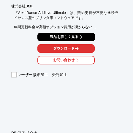
株式会社Bfull
『VoxelDance Additive Ultimate』は、契約更新が不要な永続ラ
イセンス型のプリンタ用ソフトウェアです。

年間更新料金や高額オプション費用が掛からない

3DプリンタのAM用ソフトウェアのご提案です。

製品を詳しく見る
航空宇宙、医療、自動車、金型、歯科、教育といった数多くの業
界の

ダウンロード
ニーズを実現するために最適化。シンプルで使いやすいUIとラテ
ィス構造化や

お問い合わせ
2D/3Dネスティング、自動サポート生成に加えてSinterbox機能な
ど、

高機能モジュールも基本価格に含んでいます。

レーザー微細加工 受託加工
【特長】

■有名なAMソフトウエア同じ高機能を、低価格な永続ライセンス
で利用可能

■ほぼすべての3Dデータに対応

■複雑で難解なエラーも自動で修復

■最小高さ、最小範囲など、自動での角度調整が可能

■SLAとSLMでのプリントに必要なサポート材をパーツに対し自
動で生成

■サポート材とパーツの癒着を無くし、後工程を楽にする”スマー
トサポート”機能

■SLSに対応した自動3DネスティングとSinterbox機能搭載