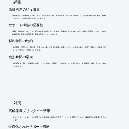
​課題
微細構造の精度限界
光造形方式は高解像度ですが、さらに微細な構造（数マイクロメートル以下）の再現には、光の回折や樹脂の粘性、積層
ピッチなどの物理的制約が課題となります。
サポート構造の必要性
複雑な形状やオーバーハング部分を造形する際には、造形中に形状を支えるためのサポート構造が不可欠ですが、これが
微細構造の除去や表面品質に影響を与えることがあります。
材料特性の制約
微細構造の実現には、高精度で硬化する特殊な光硬化性樹脂が必要ですが、その種類や物性（強度、柔軟性、生体適合性
など）が限定される場合があります。
造形時間の増大
微細構造を一層ずつ高精度に造形しようとすると、積層ピッチを細かくする必要があり、造形時間が大幅に増加する傾向
があります。
​対策
高解像度プリンターの活用
より小さなピクセルピッチや高出力の光源を持つ最新の光造形プリンターを使用することで、微細構造の解像度を向上さ
せます。
最適化されたサポート戦略