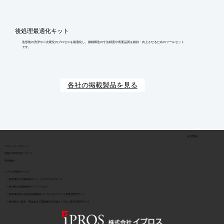
後処理最適化キット
造形後の洗浄や二次硬化のプロセスを最適化し、微細構造の寸法精度や表面品質を維持・向上させるためのツールセット
です。
各社の掲載製品を見る
会社情報
​プライバシーポリシー
​情報の外部伝達について
利用規約
イプロス関連サービス
> 製造業向け情報検索サイト イプロスものづくり
> BtoB向け情報検索サイト イプロス
> 製造業特化の用途別課題解決 | イプロスものづくり業界別専門サイト
> BtoB向け | 目的・用途起点で課題解決を支援 | イプロス業界別専門サイト