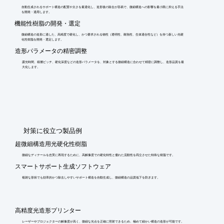
自動生成されるサポート構造の配置や太さを最適化し、造形後の除去が容易で、微細構造への影響を最小限に抑える手法
を開発・適用します。
機能性樹脂の開発・選定
微細構造の造形に適した、高精度で硬化し、かつ要求される物性（透明性、耐熱性、生体適合性など）を持つ新しい光硬
化性樹脂を開発・選定します。
造形パラメータの精密調整
露光時間、積層ピッチ、硬化深度などの造形パラメータを、対象とする微細構造に合わせて精密に調整し、造形品質を最
大化します。
​対策に役立つ製品例
超微細構造用光硬化性樹脂
微細なディテールを忠実に再現するために、高解像度での硬化特性と優れた流動性を両立させた特殊な樹脂です。
スマートサポート生成ソフトウェア
複雑な形状でも効率的かつ除去しやすいサポート構造を自動生成し、微細構造の品質低下を防ぎます。
高精度光造形プリンター
レーザーやプロジェクターの解像度が高く、微細な光点を正確に照射できるため、極めて細かい構造の造形が可能です。