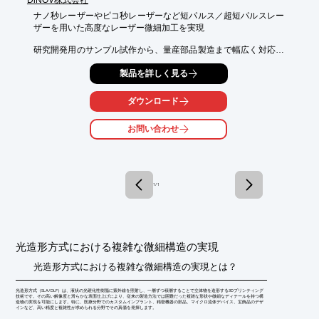
DiNOV株式会社
ナノ秒レーザーやピコ秒レーザーなど短パルス／超短パルスレー
ザーを用いた高度なレーザー微細加工を実現

研究開発用のサンプル試作から、量産部品製造まで幅広く対応い
たします。

製品を詳しく見る
レーザーは、基本的にどんな材料も加工できる夢の装置です。レ
ーザー条件や加工手順を最適化することで、ご希望の加工を実現
ダウンロード
いたします。
お問い合わせ
1 / 1
光造形方式における複雑な微細構造の実現
光造形方式における複雑な微細構造の実現とは？
光造形方式（SLA/DLP）は、液状の光硬化性樹脂に紫外線を照射し、一層ずつ積層することで立体物を造形する3Dプリンティング
技術です。その高い解像度と滑らかな表面仕上げにより、従来の製造方法では困難だった複雑な形状や微細なディテールを持つ構
造物の実現を可能にします。特に、医療分野でのカスタムインプラント、精密機器の部品、マイクロ流体デバイス、宝飾品のデザ
インなど、高い精度と複雑性が求められる分野でその真価を発揮します。