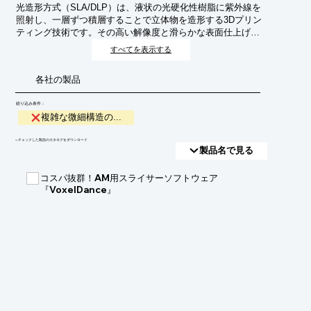
光造形方式（SLA/DLP）は、液状の光硬化性樹脂に紫外線を
照射し、一層ずつ積層することで立体物を造形する3Dプリン
ティング技術です。その高い解像度と滑らかな表面仕上げに
より、従来の製造方法では困難だった複雑な形状や微細なデ
すべてを表示する
ィテールを持つ構造物の実現を可能にします。特に、医療分
野でのカスタムインプラント、精密機器の部品、マイクロ流
各社の製品
体デバイス、宝飾品のデザインなど、高い精度と複雑性が求
められる分野でその真価を発揮します。
絞り込み条件：
複雑な微細構造の...
​▼チェックした製品のカタログをダウンロード
製品名で見る
コスパ抜群！AM用スライサーソフトウェア
『VoxelDance』