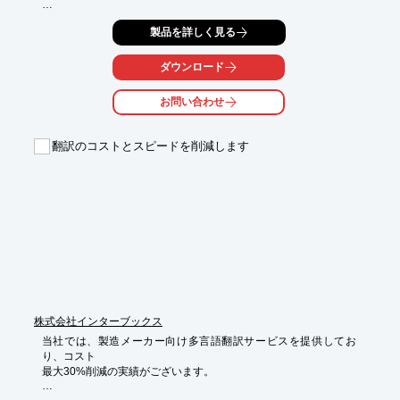
ISO9001主任審査員資格を所有。審査機関からのトレーニングを

製品を詳しく見る
受けており、豊富な審査経験を通じて、ISOの審査基準、

規格の適合レベルを熟知しています。

ダウンロード
またコンサルティング支援実績が豊富なので、製造業のみなら
ず、

お問い合わせ
商社、情報システム、自動車整備等のサービス分野においても豊
富な

支援実績があります。

翻訳のコストとスピードを削減します
【特長】

■ISO審査機関や公的機関の講座講師を務めています 

■ISO9001を本来業務と乖離させません

■多種多様な手法、ツールをご用意しております 

■きめの細かい支援をさせて頂きます 

■サポート体制：原則1名のコンサルタントが契約開始から終了ま
で一貫して支援

■明朗なコンサルティング料金 

※詳しくはPDFをダウンロードして頂くか、お問い合わせくださ
い。
株式会社インターブックス
当社では、製造メーカー向け多言語翻訳サービスを提供してお
り、コスト

最大30%削減の実績がございます。

技術分野に関する知識が豊富な専門翻訳者が翻訳。海外に伝えた