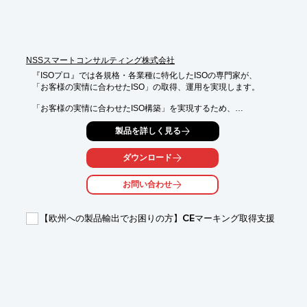
アドバイス

※詳しくは関連リンクをご覧いただくか、お気軽にお問い合わせ
下さい。

NSSスマートコンサルティング株式会社
【初回30分　無料相談実施中】

お問い合わせには直接担当弁理士が対応します。

『ISOプロ』では各規格・各業種に特化したISOの専門家が、

「お客様の実情に合わせたISO」の取得、運用を実現します。

電話、メール、Web会議、対面お打ち合わせ（中央区内）など、
ご要望の方法で対応させていただきます。

「お客様の実情に合わせたISO構築」を実現するため、

なお、お打ち合わせ時間は30分程度とさせていただきます。
各種規格で各種サポートプランをご用意しており、

製品を詳しく見る
マニュアルのスリム化などのスポット対応もお受けしています。

ぜひ貴社のISO導入の参考にお役立てください。

ダウンロード
【メリット】

お問い合わせ
■「本業あってのISO」ISOの為に業務負荷を増やさない

■コストダウン・工数ダウンの提案

■極力簡素な構築

【欧州への製品輸出でお困りの方】CEマーキング取得支援
■運用サポート実績1000件突破（2021年1月）

※詳しくはPDFをダウンロードしていただくか、お気軽にお問い
合わせください。