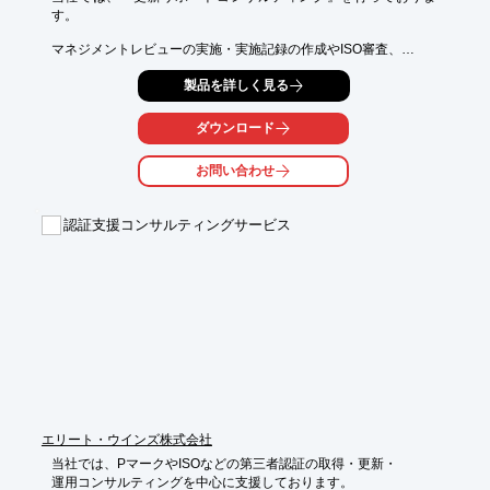
す。

マネジメントレビューの実施・実施記録の作成やISO審査、

審査結果の確認・指摘事項のへの対応などのサポートを実施。

製品を詳しく見る
また、審査機関のご紹介も可能となっております。

ご要望の際はお気軽にお問い合わせください。

ダウンロード
【こんなお悩みに】

お問い合わせ
■審査費用の見直し(削減)がしたい

■ISO活動のマンネリ化を打破したい

■効率的なISO運用がしたい

認証支援コンサルティングサービス
※詳しくはPDF資料をご覧いただくか、お気軽にお問い合わせ下
さい。
エリート・ウインズ株式会社
当社では、PマークやISOなどの第三者認証の取得・更新・

運用コンサルティングを中心に支援しております。
