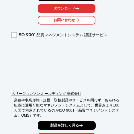
います。

ダウンロード
ご要望の際はお気軽に、お問い合わせください。

お問い合わせ
【サービス内容】

■ISO9001認証取得支援

■ISO14001認証取得支援

ISO 9001 品質マネジメントシステム 認証サービス
■ISMS認証取得（ISO2700：2006）、Pマーク取得支援

■充実したアフターケアの実施

※詳しくは、お気軽にお問い合わせください。
ペリージョンソン ホールディング 株式会社
業種や事業形態・規模・取扱製品やサービスを問わず、あらゆる
組織に適用可能なマネジメントシステムとして、世界およそ180 
カ国で利用されているのがISO 9001（品質マネジメントシステ
ム、QMS）です。
製品を詳しく見る