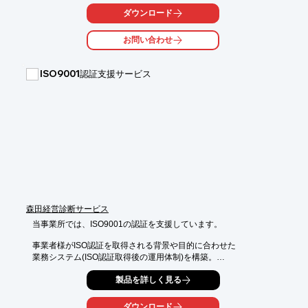
業の分野では、

ダウンロード
ISO規格は機械系統、IEC規格は電気系統の安全規格であるといえ
ます。

お問い合わせ
また、ISO/IEC ガイド51では、ISO・IEC 規格を3つの階層に分
け、それらを

ISO9001認証支援サービス
組み合わせることで、様々な製品に対応できるようにしていま
す。

【掲載内容】

■国際規格であるISO規格とIEC規格

■ISO/IEC ガイド51での3つの規格

　・A規格

　・B規格

■参考URL

※詳しくはPDF資料をご覧いただくか、お気軽にお問い合わせ下
さい。
森田経営診断サービス
当事業所では、ISO9001の認証を支援しています。

事業者様がISO認証を取得される背景や目的に合わせた

業務システム(ISO認証取得後の運用体制)を構築。

事業者様の考えるISO認証取得のスピード感やそのために

製品を詳しく見る
かけられる経営資源(工数)を重視したスケジュールで実施しま
す。

ダウンロード