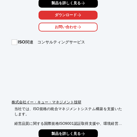
製品を詳しく見る
すでに認証取得済み企業のマネジメントシステムのレベルアップ
を

積極的に支援いたします。

ダウンロード
【サービス内容】

お問い合わせ
■マネジメントシステム構築（認証取得）

■プロセスアプローチによる品質マネジメントシステム構築と運
用改善

ISO関連 コンサルティングサービス
■運用支援コンサルティング

※詳しくは、お気軽にお問い合わせください。
株式会社イー・キュー・マネジメント技研
当社では、ISO規格の統合マネジメントシステム構築を支援いた
します。

経営品質に関する国際規格ISO9001認証取得支援や、環境経営に
関する

製品を詳しく見る
国際規格ISO14001認証取得支援など、様々なサポートを行って