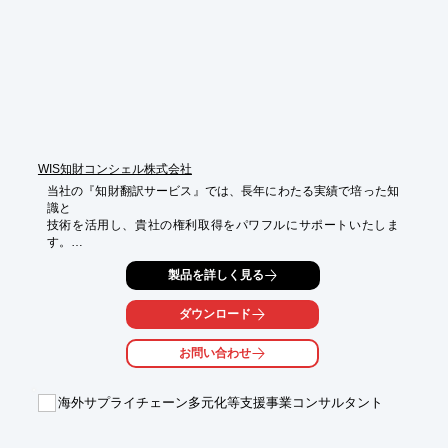
年まで延長可能）、UPCの排他的管轄から離脱することが認めら
れます。

このUPCの管轄から離れる選択肢は「オプトアウト」と呼ばれ、
欧州特許の存続期間中ずっと有効です。

オプトアウトしないままだと、UPCでの1回の訴訟で欧州特許が
取り消されてしまう恐れがあるため、それを防ぐという意味では
オプトアウト申請は防衛戦略であると言えます。

※詳しくはPDFダウンロードいただくか、関連リンクをご覧くだ
さい。
WIS知財コンシェル株式会社
当社の『知財翻訳サービス』では、長年にわたる実績で培った知
識と

技術を活用し、貴社の権利取得をパワフルにサポートいたしま
す。

語学力・技術や法律の知識力・コミュニケーション力を総合的に

製品を詳しく見る
持ち合わせており、原文に書かれている「技術的思想」を正しく
理解し、

ダウンロード
正確に翻訳します。

お問い合わせ
ご要望の際はお気軽にお問い合わせください。

【サービス内容】

海外サプライチェーン多元化等支援事業コンサルタント
■出願明細書翻訳サービス

　・パリルートの各国出願用及びPCTルートの各国移行出願用な
ど
