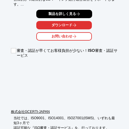
す。

宣言書発行後もご希望に応じて欧州代理人が継続メンテナンス。

製品を詳しく見る
アフターサポートの体制も整っています。

ダウンロード
初めてCEマーキング適合宣言を目指す方はもちろん、これまで
に適合宣言を

お問い合わせ
行った経験のある方も、どんな小さな疑問でもお気軽にご相談く
ださい。

審査・認証が早くてお客様負担が少ない！ISO審査・認証サ
【支援の特長】

ービス
■英国認証機関による全面バックアップ

■御社の出荷計画にジャストミート

■EU指令・規格の最新情報を素早くキャッチ

■宣言後の10年サポート

■CE貼付適合宣言のワンストップショップ　など

※詳しくはPDFをダウンロードしていただくか、お気軽にお問い
合わせください。
株式会社GCERTI-JAPAN
当社では、ISO9001、ISO14001、ISO27001(ISMS)、いずれも最
短3ヶ月で

認証可能な『ISO審査・認証サービス』を、行っております。
