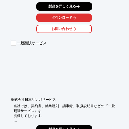
きる

製品を詳しく見る
「認証コース」をご用意。

お客様ごとの実態に即した適切な審査が可能です。

ダウンロード
ご要望の際はお気軽に、お問い合わせください。

お問い合わせ
【認証コースでできること】

■品質や情報セキュリティに関する国際的な基準を満たした

　マネジメントを行うことで、顧客からの信頼度が向上する

一般翻訳サービス
■従業員が同じルール・目標を共有し業務に取り組むことで、

　社内の仕事への意識改善を図ることができる

※詳しくはPDFをダウンロードしていただくか、お気軽にお問い
合わせください。
株式会社日本リンガサービス
当社では、契約書、就業規則、議事録、取扱説明書などの『一般
翻訳サービス』を

提供しております。

高度な専門知識を要する様々な分野の翻訳も経験豊かなスタッフ