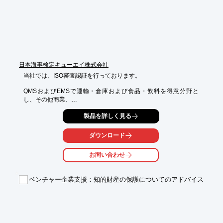
【海外サプライチェーン多元化等支援事業について】

＜概要＞

製品・部素材の海外製造拠点の複線化等、サプライチェーン強靭
化に向けた 設備導入・実証事業・事業実施可能性調査等を支援し
ます。

＜基本情報＞

補助率：中小企業等グループ3/4、中小企業等2/3、大企業1/2 等

補助対象経費：企業によるASEAN諸国への設備投資・実証事
日本海事検定キューエイ株式会社
業、事業実施可能性評価

当社では、ISO審査認証を行っております。

＜事業のイメージ＞

製品供給元及び部素材製造拠点の多元化

QMSおよびEMSで運輸・倉庫および食品・飲料を得意分野と
主要供給国の工場からの輸入が困難になり、生産国を複線化など

し、その他商業、

電気、化学、オフィス家具製造など多分野にわたる審査実績をも
製品を詳しく見る
とに、

※詳しくはお問い合わせください。
大企業から固有技術を特色とする中小企業まで様々な規模、幅広
い分野の

ダウンロード
お客様に対してきめ細やかな審査認証サービスを提供しておりま
す。

お問い合わせ
ご用命の際は、当社へお気軽にお問い合わせください。

ベンチャー企業支援：知的財産の保護についてのアドバイス
【審査の特色】

1.規格の適合性を重視した審査

2.組織の特性を重視した審査

3.組織のプロセスを理解した審査

4.コミュニケーションを重視した審査
