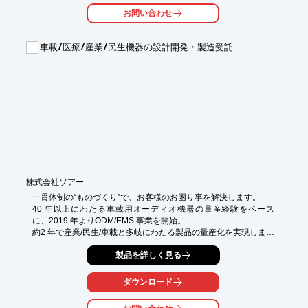
「特許出願」や「特許年金管理サービス」など、当社の他サービ
お問い合わせ
スも

ご利用いただくことにより、コストの削減とスムーズな効力発生
が

車載/医療/産業/民生機器の設計開発・製造受託
実現するだけでなく、作業負担が軽減され安全性も向上します。

【特長】

■欧州特許の有効化により、特許出願を全面的にサポート

■多数の国に対応可能

■シームレスな統合とデータ管理

■専門の弁理士チーム

■高品質の翻訳

※詳しくはPDF資料をご覧いただくか、お気軽にお問い合わせ下
さい。
株式会社ソアー
一貫体制の“ものづくり”で、お客様のお困り事を解決します。

40 年以上にわたる車載用オーディオ機器の量産経験をベース
に、2019 年よりODM/EMS 事業を開始。

約2 年で産業/民生/車載と多岐にわたる製品の量産化を実現しまし
た。

製品を詳しく見る
山形県米沢市の自社工場に営業/設計/生産技術/製造/品質保証部門
が揃っています。

医療機器製造業 業許可を取得しており、大型機器の製造実績も豊
ダウンロード
富です。

お客様のご要望に寄り添ってご対応します。