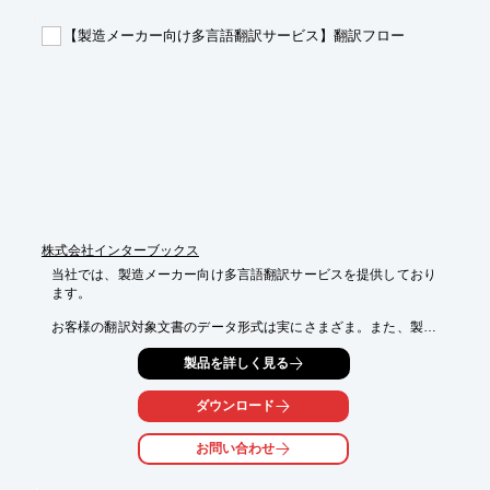
支援をいたします。日本全国どの地域でも支援し、認証取得する
までの

【製造メーカー向け多言語翻訳サービス】翻訳フロー
追加費用や、別途で交通費・宿泊費も一切頂きません。

ISO取得支援サービスやISO統合・運用・見直しプランを実施して
います。

【企業がISOを取得するメリット】

■企業イメージの向上（第3者からのお墨付きである）

■従業員の意識改善、業務効率改善

■取引条件の緩和（入札要件にISOやPマーク必須など）

■業務改善によるコスト削減

※詳しくはPDF資料をご覧いただくか、お気軽にお問い合わせく
株式会社インターブックス
ださい。
当社では、製造メーカー向け多言語翻訳サービスを提供しており
ます。

お客様の翻訳対象文書のデータ形式は実にさまざま。また、製品
名など

製品を詳しく見る
翻訳不要な言葉や、お客様特有の用語など複数の言語資産が混在
しています。

ダウンロード
当社のプロジェクトマネージャーは、このような翻訳対象データ
を的確に

お問い合わせ
解析し、お客様のご要望と翻訳課題の解決に最適化した翻訳フロ
ーを提案します。
