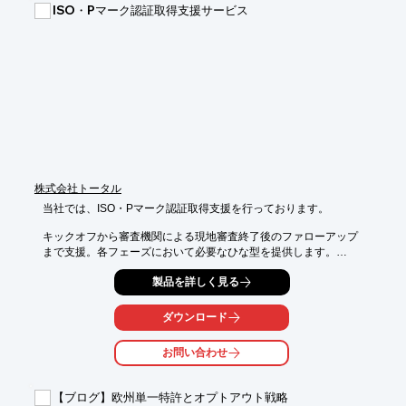
ISO・Pマーク認証取得支援サービス
【特長】

■翻訳支援ツールの高度な知識と経験を備えたプロジェクトマネ
ージャーが担当、統括管理

■翻訳対象データを的確に解析し、お客様ニーズと翻訳課題の解
決に最適化した翻訳フローをご提案

■⼤量のドキュメント、多様なファイル形式でも安⼼

■80カ国以上の言語に対応。複数の翻訳会社に分けることなく、
一括発注が可能

※詳しくはPDF資料をご覧いただくか、お気軽にお問い合わせ下
さい。
株式会社トータル
当社では、ISO・Pマーク認証取得支援を行っております。

キックオフから審査機関による現地審査終了後のファローアップ

まで支援。各フェーズにおいて必要なひな型を提供します。

また、TISAX(欧州自動車業界標準の情報セキュリティ)対応支援
製品を詳しく見る
も

行っており、ドイツ自動車工業会(VDA)が策定した要求事項に沿
ダウンロード
って

管理体制を強化し、運用できるよう支援を行います。

お問い合わせ
【サービス内容】

■ISO9001(QMS)

【ブログ】欧州単一特許とオプトアウト戦略
■ISO14001(EMS)
