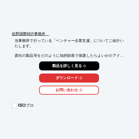
5.ステークホルダーの視点に立った審査

※詳しくはPDFをダウンロードしていただくか、お気軽にお問い
合わせください。
佐野国際特許事務所
当事務所で行っている「ベンチャー企業支援」についてご紹介い
たします。

貴社の製品等をどのように知的財産で保護したらよいかのアドバ
イスや、

製品を詳しく見る
パテントリエゾンマンを派遣して貴社における知的財産関係を強
化。

ダウンロード
また、事業を優位に展開して行くための知的財産面からのアドバ
イスや、

お問い合わせ
内部事情を把握することにより、知的財産等に関して、的確なア
ドバイスを

行っていきます。

ISOプロ
【特長】

■製品等をどのように知的財産で保護したらよいかアドバイス

■パテントリエゾンマンを派遣して貴社における知的財産関係の
強化を図る

■事業を優位に展開して行くための知的財産面からのアドバイス

■内部事情を把握することにより、知的財産等に関して、的確に