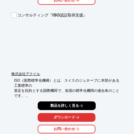
お問い合わせ
コンサルティング『ISO認証取得支援』
株式会社アクイル
ISO（国際標準化機構）とは、スイスのジュネーブに本部がある
工業標準の

策定を目的とする国際機関で、各国の標準化機関の連合体のこと
です。

電気及び電子技術分野を除く全産業分野（鉱工業、農業、医薬品
製品を詳しく見る
等）に

関する国際規格の作成を行っています。

1947年に設立され、現在では150ヶ国以上が参加しています。

ダウンロード
当サービスは、必要があれば予定訪問回数を超えても認証取得ま
お問い合わせ
で
