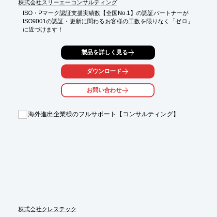
株式会社スリーエーコンサルティング
ISO・Pマーク認証支援実績数【全国No.1】の認証パートナーが

ISO9001の認証・更新に関わるお客様の工数を限りなく「ゼロ」
に近づけます！

【お客様にお願いすることは3つだけ】

製品を詳しく見る
■日常のお仕事

■審査機関との窓口

■日程調整

ダウンロード
※詳しくはPDFをダウンロードしていただくか、お気軽にお問い
お問い合わせ
合わせください。
海外進出企業様のフルサポート【コンサルティング】
株式会社クレステック