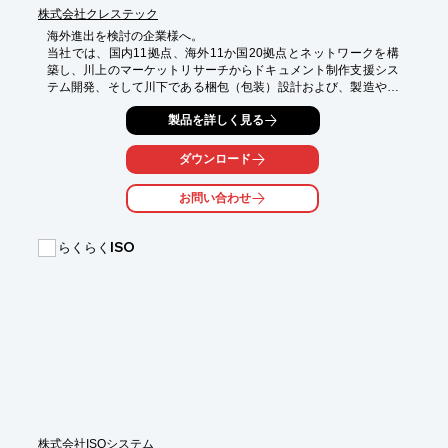
株式会社クレステック
海外進出を検討の企業様へ。

当社では、国内11拠点、海外11か国20拠点とネットワークを構
築し、川上のマーケットリサーチからドキュメント制作支援シス
テム開発、そして川下である梱包（包装）設計および、製造やア
フターマーケットの領域まで、グローバル市場の中でトータルに
製品を詳しく見る
サービスできる体制にて、お客様に多くのソリューションを提供
しております。

ダウンロード
【こんな方必見！】

■海外進出してみたいけど、どうしたらいいのかわからない

お問い合わせ
■CEマーキングの取得方法がわからない

■製品カタログ・取扱説明書を翻訳してほしい

■自社製品がどこに需要があるのか調査したい　etc

らくらくISO
【サービス領域】

■マーケットリサーチ

■コンサルティング

■企画

■開発

■ライティング

■データ作成

■ローカライズ

■梱包設計

■印刷・製造

■アフターマーケット

株式会社ISOシステム