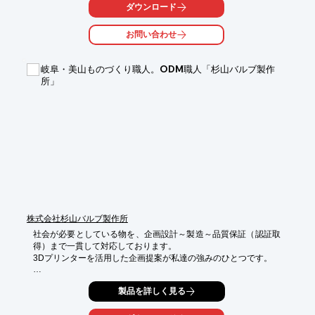
ダウンロード
お問い合わせ
岐阜・美山ものづくり職人。ODM職人「杉山バルブ製作
所」
株式会社杉山バルブ製作所
社会が必要としている物を、企画設計～製造～品質保証（認証取
得）まで一貫して対応しております。

3Dプリンターを活用した企画提案が私達の強みのひとつです。

【工程】

製品を詳しく見る
■　企画開発　→　試作製作　→　素材手配　→

→　　製造　　→　　検査　　→　　出荷
