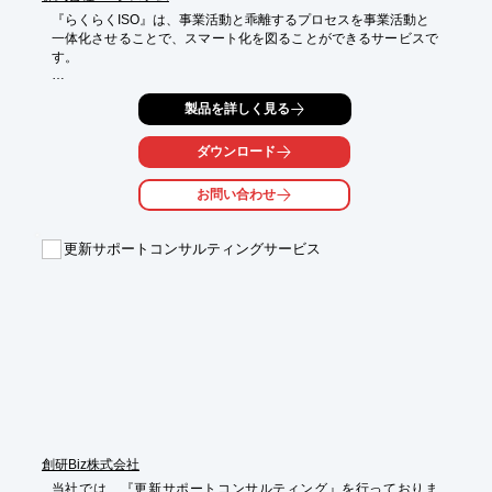
『らくらくISO』は、事業活動と乖離するプロセスを事業活動と

※詳しくはお問い合わせ、もしくはカタログをダウンロードして
一体化させることで、スマート化を図ることができるサービスで
ください。
す。

調査表にご記入いただくだけで、ご負担のない仕組みに改善する
製品を詳しく見る
ことが可能。

すべての文書、記録様式をご提供しますので安心です。

ダウンロード
ご要望の際はお気軽に、お問い合わせください。

お問い合わせ
【特長】

■調査表にご記入いただくだけで、ご負担のない仕組みに改善

■すべての文書、記録様式をご提供しますので安心

更新サポートコンサルティングサービス
■お客様のマニュアルをもとに内部監査員教育を実施

■ISO事務局として審査対応

■ご質問には電話、メールにて迅速対応

※詳しくは、お気軽にお問い合わせください。
創研Biz株式会社
当社では、『更新サポートコンサルティング』を行っておりま