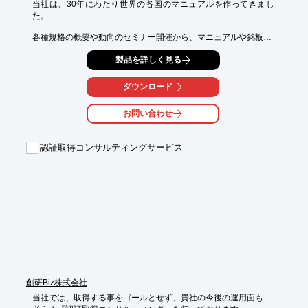
当社は、30年にわたり世界の各国のマニュアルを作ってきまし
た。

各種規格の概要や動向のセミナー開催から、マニュアルや銘板、

梱包箱制作などの実作業まで、国際規格に関するプロフェッショ
製品を詳しく見る
ナルが、

全力でお客様の製品の海外市場進出を支えます。

ダウンロード
使用説明の各種規格対応ならお任せください。

お問い合わせ
【特長】

■国際、国家規格の専門部門による的確なアドバイス

■各国の法令、指令に準拠したマニュアル検証

認証取得コンサルティングサービス
■海外拠点との強力な連携体制で、現地対応も安心

※詳しくはPDF資料をご覧いただくか、お気軽にお問い合わせ下
さい。
創研Biz株式会社
当社では、取得する事をゴールとせず、貴社の今後の運用面も
