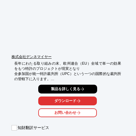
■ISO27001(ISMS)

■プライバシーマーク(PMS)

■TISAX(欧州自動車業界標準の情報セキュリティ)

※詳しくは、お気軽にお問い合わせください。
株式会社デンネマイヤー
長年にわたる取り組みの末、欧州連合（EU）全域で単一の効果
をもつ特許のプロジェクトが現実となり

全参加国が統一特許裁判所（UPC）という一つの国際的な裁判所
の管轄下に入ります。

UPCが業務を開始した日から、欧州の特許権者は単一効を申請す
製品を詳しく見る
ることができるようになり、

これによりすべての参加国で知的財産権の保護を受けることがで
ダウンロード
きます。

逆を述べると、重大な欠点は権利の制限、移転、取り消し、放棄
お問い合わせ
が、

参加するすべてのUPC加盟国に適用されてしまうことになりま
す。

知財翻訳サービス
ただし、欧州特許の所有者と出願人は移行期間中（当初7年。14