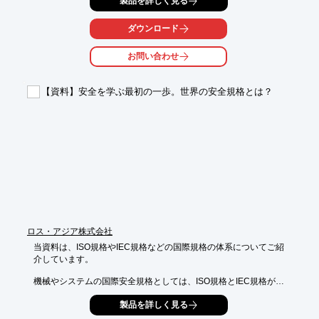
製品を詳しく見る
が柔軟に対応。

これまで、公官庁様や一流企業様より多数のご発注をいただいて
おります。

ダウンロード
【取扱い書】

お問い合わせ
■契約書

■就業規則

■議事録

【資料】安全を学ぶ最初の一歩。世界の安全規格とは？
■取扱説明書

■仕様書　など

※詳しくはPDFをダウンロードして頂くか、お気軽にお問い合わ
せ下さい。
ロス・アジア株式会社
当資料は、ISO規格やIEC規格などの国際規格の体系についてご紹
介しています。

機械やシステムの国際安全規格としては、ISO規格とIEC規格があ
ります。

製品を詳しく見る
このふたつの規格は、それぞれ対象としている分野が異なり、工