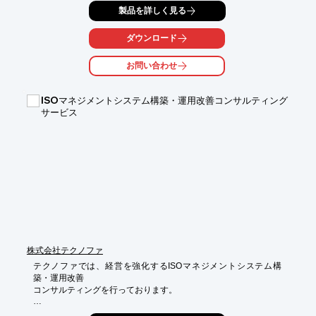
製品を詳しく見る
い内容を、

確実かつ効果的な訳文に仕上げます。また過去の言語資産、既訳
文の積極

ダウンロード
活用によって翻訳文書間の統一感と整合性を持たせます。

お問い合わせ
海外顧客が違和感を感じないレベルまで磨いた表現で翻訳しま
す。

ISOマネジメントシステム構築・運用改善コンサルティング
【インターブックスが選ばれるポイント】

サービス
■品質：3つの「ない」を実現

　・文章の価値を誤解させない

　・表現に違和感がない

　・訳語・対訳がブレない

■スピード：翻訳支援ツール利用で納期30%削減の実績

■コスト：最大30%削減の実績

※詳しくはPDF資料をご覧いただくか、お気軽にお問い合わせ下
さい。
株式会社テクノファ
テクノファでは、経営を強化するISOマネジメントシステム構
築・運用改善

コンサルティングを行っております。

これからISOの認証取得を目指す企業はもちろんのこと、
