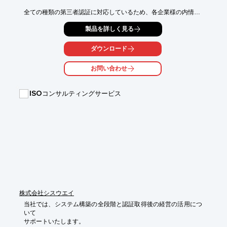
全ての種類の第三者認証に対応しているため、各企業様の内情や

計画に合わせて好適な選択をご提案。

製品を詳しく見る
トップマネジメント層の責任の所在を理解できている者がコンサ
ルタント業務に

ダウンロード
携わり、企業様の実践的な支援を行うことを主軸に置いておりま
す。

お問い合わせ
【特長】

■規定書や、マニュアルなどは、シンプルで分かり易く作成

ISOコンサルティングサービス
■担当者が自分の仕事に支障がないようなサポートを実施

■審査と実務は乖離していますので、それらの両立が可能なノウ
ハウを提供

※詳しくはPDFをダウンロードしていただくか、お気軽にお問い
合わせください。
株式会社シスウエイ
当社では、システム構築の全段階と認証取得後の経営の活用につ
いて

サポートいたします。
