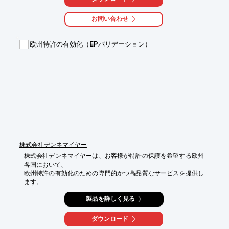
【特長】

お問い合わせ
■従業員が主体的に運用でき、日常業務に溶け込むシステム構築

■簡素で実践的な文書化

■認証取得後の維持管理の負担を考慮

欧州特許の有効化（EPバリデーション）
■コストとリソースの節約

■企業規模や実態に合わせた柔軟な対応

※詳しくはPDFをダウンロードしていただくか、お気軽にお問い
合わせください。
株式会社デンネマイヤー
株式会社デンネマイヤーは、お客様が特許の保護を希望する欧州
各国において、

欧州特許の有効化のための専門的かつ高品質なサービスを提供し
ます。

これにより特許を迅速に取得し、経済的利益を適時に生み出すこ
製品を詳しく見る
とが

できるだけでなく、特許を拡張・保護することが可能。

ダウンロード