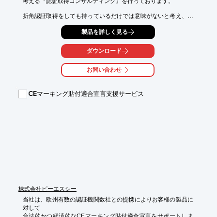
考える『認証取得コンサルティング』を行っております。

折角認証取得をしても持っているだけでは意味がないと考え、当
社が

製品を詳しく見る
文書を作る場合でも、ヒアリングしながら作成。

コンサルタント主導で推進いたしますが、貴社の推進メンバーの
ダウンロード
方々

にも積極的にご参加いただき、貴社の業務の流れや業務改善や生
お問い合わせ
産性

向上などISO導入を意義のある活動にしていただきます。

CEマーキング貼付適合宣言支援サービス
【特長】

■取得する事をゴールとせず、今後の運用面も考えて実施

■業務の流れや業務改善や生産性向上などISO導入を意義のある活
動に

■ヒアリングしながら文書を作成

※詳しくはPDF資料をご覧いただくか、お気軽にお問い合わせ下
さい。
株式会社ピーエスシー
当社は、欧州有数の認証機関数社との提携によりお客様の製品に
対して

合法的かつ経済的なCEマーキング貼付適合宣言をサポートしま