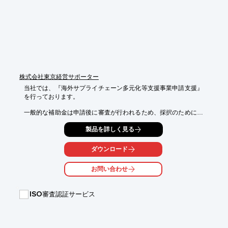
　　出願国や出願ルートに合わせて、特許明細書の翻訳をするサ
ービス

■知財関連文書翻訳サービス

　・知的財産に関連する様々な文書の全部又は部分を翻訳するサ
ービス

※詳しくはお気軽にお問い合わせください。
株式会社東京経営サポーター
当社では、『海外サプライチェーン多元化等支援事業申請支援』
を行っております。

一般的な補助金は申請後に審査が行われるため、採択のためには
各補助金の

製品を詳しく見る
審査基準を踏まえた計画書の作成が重要ですが、当社では、補助
金の

ご提案を始め、計画書作成から受給までトータルでサポートさせ
ダウンロード
ていただきます。

お問い合わせ
ご要望の際はお気軽に、お問い合わせください。

【基本的な支援の流れ】

1.投資内容ヒアリング

ISO審査認証サービス
2.計画書作成

3.申請支援

4.実績報告支援
