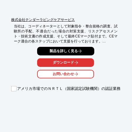
株式会社テンダーラビングケアサービス
当社は、コーディネーターとして対象指令・整合規格の調査、試
験所の手配、不適合だった場合の対策支援、リスクアセスメン
ト・技術文書の作成支援、そして最終CEマーク貼付まで。CEマ
ーク適合の各ステップにおいて支援を行っております。

該当製品のCEマーク適合をゴールにするのではなく、自社対応
製品を詳しく見る
を可能にする支援奉納により、CEマーク適合にかかるコスト・
時間の削減、生産性の向上にも寄与しております。

ダウンロード
【CE適合支援取得までの主な内容】

お問い合わせ
■Gap分析：実製品と対象規格との差分評価

■プラン作成：テストプランの作成

■試験実施：認定試験所及びオンサイトでの試験実施

アメリカ市場でのＮＲＴＬ（国家認定試験機関）の認証業務
■レポート発行：規格への適合を証明する評価レポートの作成

■セミナー：セミナーの開催（規格解釈セミナー・オーダーメイ
ド）

■定期支援：オンサイトサポート支援（基本：3ヵ月単位～1年単
位）

※詳しくはPDF資料をご覧いただくか、お気軽にお問い合わせ下
さい。