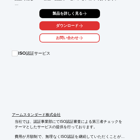
書類主義ではなく現場主義の審査を実施。主に、日常の業務内容
製品を詳しく見る
の

説明がメインで審査を受けることができます。

ダウンロード
また、審査前に1年分の書類提出を求めたりすることはないた
め、審査前に

お問い合わせ
バタバタすることはありません。ご用命の際は当社へお気軽にご
相談ください。

ISO認証サービス
【特長】

■審査がスピーディー

■認証がスピーディー

■お客様の負担が少ない

■世界で11,000社、国内1,000社以上の実績

■国際相互認証協定制度

※詳しくはPDF資料をご覧いただくか、お気軽にお問い合わせ下
さい。
アームスタンダード株式会社
当社では、認証事業部にてISO認証審査による第三者チェックを

テーマとしたサービスの提供を行っております。

費用が月額制で、無理なくISO認証を継続していただくことがで