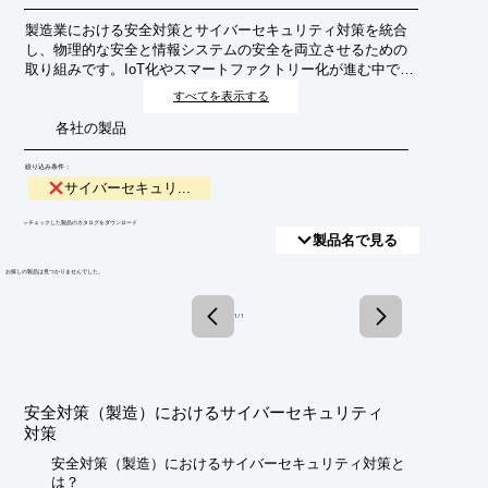
製造業における安全対策とサイバーセキュリティ対策を統合
し、物理的な安全と情報システムの安全を両立させるための
取り組みです。IoT化やスマートファクトリー化が進む中で、
サイバー攻撃による設備停止や情報漏洩が、生産ラインの停
すべてを表示する
止や重大な事故に繋がるリスクが高まっています。この対策
各社の製品
は、これらのリスクを低減し、安全かつ安定した生産活動を
維持することを目的とします。
絞り込み条件：
サイバーセキュリ...
​▼チェックした製品のカタログをダウンロード
製品名で見る
​お探しの製品は見つかりませんでした。
1 / 1
安全対策（製造）におけるサイバーセキュリティ
対策
安全対策（製造）におけるサイバーセキュリティ対策と
は？