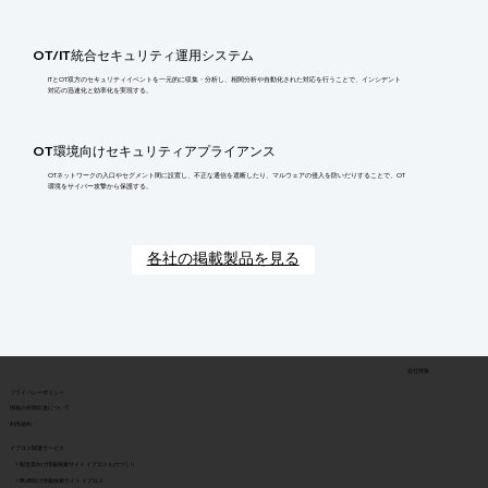
OT/IT統合セキュリティ運用システム
ITとOT双方のセキュリティイベントを一元的に収集・分析し、相関分析や自動化された対応を行うことで、インシデント
対応の迅速化と効率化を実現する。
OT環境向けセキュリティアプライアンス
OTネットワークの入口やセグメント間に設置し、不正な通信を遮断したり、マルウェアの侵入を防いだりすることで、OT
環境をサイバー攻撃から保護する。
各社の掲載製品を見る
会社情報
​プライバシーポリシー
​情報の外部伝達について
利用規約
イプロス関連サービス
> 製造業向け情報検索サイト イプロスものづくり
> BtoB向け情報検索サイト イプロス