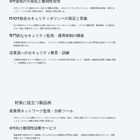
OT環境の可視化と脆弱性管理
OTネットワークに接続されている全ての機器を把握し、OSやソフトウェアのバージョン、脆弱性情報を収集・分析する
ことで、リスクの高い箇所を特定し、優先的に対策を講じる。
IT/OT統合セキュリティポリシーの策定と実施
ITとOT双方のシステムに適用される統一的なセキュリティポリシーを策定し、アクセス権限管理、通信制御、ログ監視な
どを一元的に実施することで、境界の安全性を確保する。
専門的なセキュリティ監視・運用体制の構築
OT環境の異常をリアルタイムで検知し、インシデント発生時には迅速な初動対応を行うための専門的な監視サービスや運
用体制を導入する。
従業員へのセキュリティ教育・訓練
OT環境の特性やサイバー攻撃のリスク、インシデント発生時の対応手順について、従業員への継続的な教育と訓練を実施
し、人的要因によるリスクを低減する。
​対策に役立つ製品例
産業用ネットワーク監視・分析ツール
OTネットワーク上の通信トラフィックをリアルタイムで監視・分析し、異常な通信パターンや不正なアクセスを検知する
ことで、サイバー攻撃の兆候を早期に発見する。
OT向け脆弱性診断サービス
製造現場で使用されている制御システムやPLCなどの脆弱性を専門的に診断し、具体的な改善策を提示することで、攻撃
対象となりうる弱点を排除する。