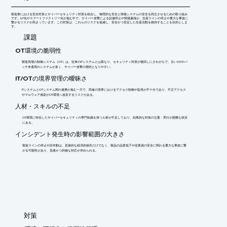
製造業における安全対策とサイバーセキュリティ対策を統合し、物理的な安全と情報システムの安全を両立させるための取り組み
です。IoT化やスマートファクトリー化が進む中で、サイバー攻撃による設備停止や情報漏洩が、生産ラインの停止や重大な事故に
繋がるリスクが高まっています。この対策は、これらのリスクを低減し、安全かつ安定した生産活動を維持することを目的としま
す。
​課題
OT環境の脆弱性
製造現場の制御システム（OT）は、従来のITシステムとは異なり、セキュリティ対策が後回しにされがちで、古いOSやパ
ッチ未適用のシステムが多く、サイバー攻撃の標的となりやすい。
IT/OTの境界管理の曖昧さ
ITシステムとOTシステム間の連携が進む一方で、両者の境界におけるアクセス制御や監視が不十分であり、不正アクセス
やマルウェア感染がOT環境へ波及するリスクがある。
人材・スキルの不足
OT環境に特化したサイバーセキュリティの専門知識を持つ人材が不足しており、効果的な対策の立案・実行が困難な状況
にある。
インシデント発生時の影響範囲の大きさ
製造ラインの停止や誤作動は、直接的な経済的損失だけでなく、製品の品質低下や従業員の安全に関わる重大な事故に繋
がる可能性があり、迅速かつ的確な対応が求められる。
​対策