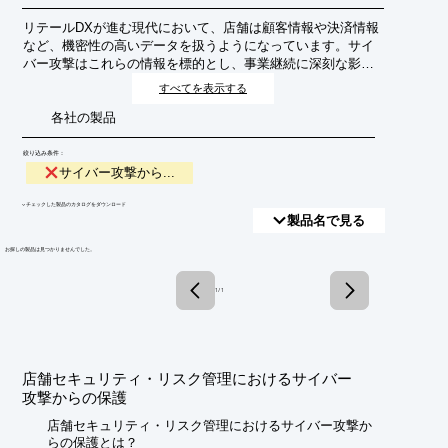
リテールDXが進む現代において、店舗は顧客情報や決済情報
など、機密性の高いデータを扱うようになっています。サイ
バー攻撃はこれらの情報を標的とし、事業継続に深刻な影響
を与える可能性があります。店舗セキュリティ・リスク管理
すべてを表示する
におけるサイバー攻撃からの保護とは、これらの脅威から店
各社の製品
舗のシステム、データ、そして事業活動を守るための包括的
な対策を指します。目的は、顧客の信頼維持、事業継続性の
確保、そして法規制遵守です。
絞り込み条件：
サイバー攻撃から...
​▼チェックした製品のカタログをダウンロード
製品名で見る
​お探しの製品は見つかりませんでした。
1 / 1
店舗セキュリティ・リスク管理におけるサイバー
攻撃からの保護
店舗セキュリティ・リスク管理におけるサイバー攻撃か
らの保護とは？