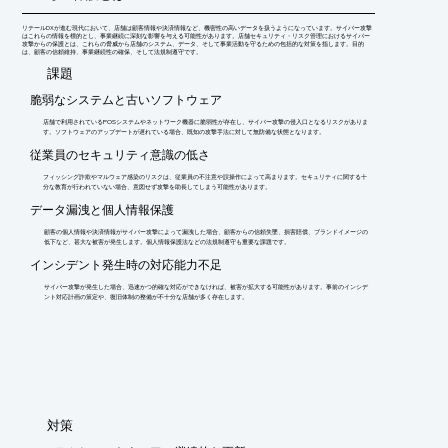
リテールDXが進む現代において、店舗は顧客情報や決済情報など、機密性の高いデータを扱うようになっています。サイバー攻撃
はこれらの情報を標的とし、事業継続に深刻な影響を与える可能性があります。店舗セキュリティ・リスク管理におけるサイバー
攻撃からの保護とは、これらの脅威から店舗のシステム、データ、そして事業活動を守るための包括的な対策を指します。目的
は、顧客の信頼維持、事業継続性の確保、そして法規制遵守です。
​課題
脆弱なシステムと古いソフトウェア
店舗で利用されているPOSシステムやネットワーク機器に脆弱性が存在し、サイバー攻撃の侵入口となるリスクがありま
す。ソフトウェアのアップデートが遅れている場合、既知の攻撃手法に対して無防備な状態となります。
従業員のセキュリティ意識の低さ
フィッシング詐欺やマルウェア感染のリスクは、従業員の不注意や誤操作によって高まります。セキュリティに関する十
分な教育が行われていない場合、意図せず攻撃を助長してしまう可能性があります。
データ漏洩と個人情報保護
顧客の個人情報や決済情報がサイバー攻撃によって漏洩した場合、顧客からの信頼失墜、損害賠償、ブランドイメージの
低下など、甚大な被害が発生します。個人情報保護法などの法規制遵守も重要な課題です。
インシデント発生時の対応能力不足
サイバー攻撃が発生した場合、迅速かつ的確な対応ができなければ、被害が拡大する可能性があります。事前のインシデ
ント対応計画の策定や、復旧体制の整備が不十分な店舗が多く存在します。
​対策