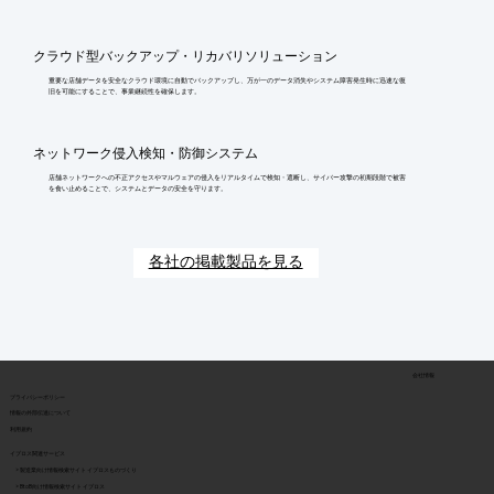
クラウド型バックアップ・リカバリソリューション
重要な店舗データを安全なクラウド環境に自動でバックアップし、万が一のデータ消失やシステム障害発生時に迅速な復
旧を可能にすることで、事業継続性を確保します。
ネットワーク侵入検知・防御システム
店舗ネットワークへの不正アクセスやマルウェアの侵入をリアルタイムで検知・遮断し、サイバー攻撃の初期段階で被害
を食い止めることで、システムとデータの安全を守ります。
各社の掲載製品を見る
会社情報
​プライバシーポリシー
​情報の外部伝達について
利用規約
イプロス関連サービス
> 製造業向け情報検索サイト イプロスものづくり
> BtoB向け情報検索サイト イプロス