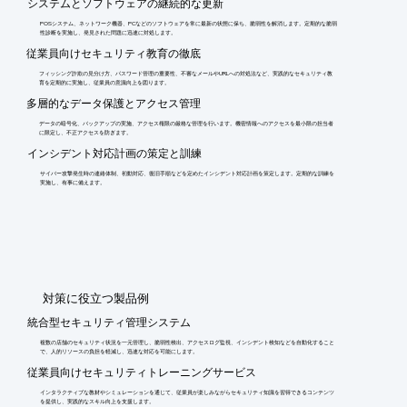
システムとソフトウェアの継続的な更新
POSシステム、ネットワーク機器、PCなどのソフトウェアを常に最新の状態に保ち、脆弱性を解消します。定期的な脆弱
性診断を実施し、発見された問題に迅速に対処します。
従業員向けセキュリティ教育の徹底
フィッシング詐欺の見分け方、パスワード管理の重要性、不審なメールやURLへの対処法など、実践的なセキュリティ教
育を定期的に実施し、従業員の意識向上を図ります。
多層的なデータ保護とアクセス管理
データの暗号化、バックアップの実施、アクセス権限の厳格な管理を行います。機密情報へのアクセスを最小限の担当者
に限定し、不正アクセスを防ぎます。
インシデント対応計画の策定と訓練
サイバー攻撃発生時の連絡体制、初動対応、復旧手順などを定めたインシデント対応計画を策定します。定期的な訓練を
実施し、有事に備えます。
​対策に役立つ製品例
統合型セキュリティ管理システム
複数の店舗のセキュリティ状況を一元管理し、脆弱性検出、アクセスログ監視、インシデント検知などを自動化すること
で、人的リソースの負担を軽減し、迅速な対応を可能にします。
従業員向けセキュリティトレーニングサービス
インタラクティブな教材やシミュレーションを通じて、従業員が楽しみながらセキュリティ知識を習得できるコンテンツ
を提供し、実践的なスキル向上を支援します。