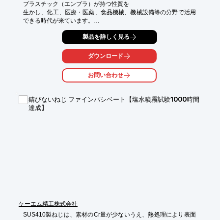
プラスチック（エンプラ）が持つ性質を

生かし、化工、医療・医薬、食品機械、機械設備等の分野で活用
できる時代が来ています。

対応材質：PEEK、PPS、PVDF、PP、RENY、PVC、NYLON、
製品を詳しく見る
PTFE、PEI、TPI、PPGF、PEEK+GF等

ねじ、ナット、ワッシャー等の締結部品、エンプラベアリング、
複合板、糸などの製品も規格化して

ダウンロード
あり、ラインアップしております。

この以外に図面により、プレス加工、切削加工を行いまた特注品
お問い合わせ
も請け賜わっております。

エンジニアリングプラスチックにおいて世界的に高品質を誇る台
湾からお届けします。

錆びないねじ ファインパシベート【塩水噴霧試験1000時間
詳細はカタログをダウンロードしてご覧ください。
達成】
ケーエム精工株式会社
SUS410製ねじは、素材のCr量が少ないうえ、熱処理により表面