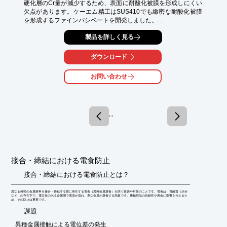
硬化層のCr量が減少するため、表面に耐酸化被膜を形成しにくい
欠点があります。ケーエム精工はSUS410でも緻密な耐酸化被膜
を形成するファインパシベートを開発しました。

【特長】

製品を詳しく見る
■素材は一般のSUS410のため、強度、物性は従来と同一

■特殊なコーティング処理無しで塩水噴霧試験1000時間を達成

ダウンロード
　(大阪府立産業技術総合研究所にて試験し確認)

■自社パシベート処理設備で徹底した品質管理

お問い合わせ
※詳細は資料請求して頂くかダウンロードからPDFデータをご覧
下さい。
1 / 1
接合・締結における電食防止
接合・締結における電食防止とは？
異なる種類の金属材料を接合・締結する際に発生する電食（異種金属腐食）を防ぐ技術や対策のことです。電食は、電解質（水分
など）の存在下で、電位差のある金属間で電流が流れ、卑な金属が腐食する現象です。機械部品の信頼性や寿命に影響を与えるた
め、その防止は重要です。
​課題
異種金属接触による電位差の発生