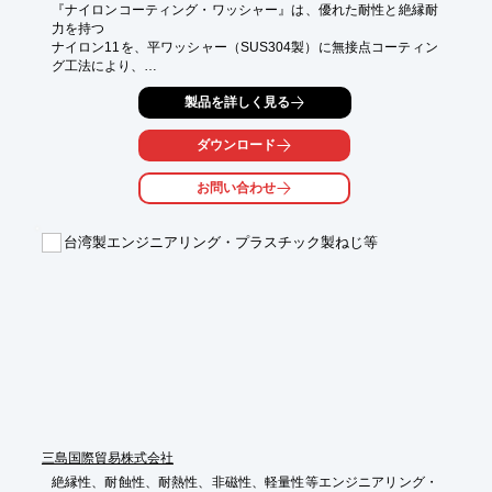
『ナイロンコーティング・ワッシャー』は、優れた耐性と絶縁耐
力を持つ

ナイロン11を、平ワッシャー（SUS304製）に無接点コーティン
グ工法により、

治具跡無しに完全コーティングした平ワッシャーです。

製品を詳しく見る
鋼材とボルトの材質が異なる場合のボルト頭やナット底面の異種
金属接触による

ダウンロード
電食対策に好適。

お問い合わせ
また、ワッシャー自体は鋼製（SUS304製）のため、樹脂やセラ
ミック製の

絶縁ワッシャーとは異なり、ワッシャー本体が壊れることがあり
台湾製エンジニアリング・プラスチック製ねじ等
ません。

【製品概要】

■ワッシャー材質：ステンレス鋼　JIS G4303 SUS304

■コーティング：ナイロン11　リルサイン ファインパウダー

※詳しくはPDFをダウンロードしていただくか、お気軽にお問い
合わせください。
三島国際貿易株式会社
絶縁性、耐蝕性、耐熱性、非磁性、軽量性等エンジニアリング・