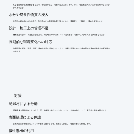
異なる金属が直接接触することで、電位差が生じ、電食の起点となります。特に、電位差が大きい組み合わせではリスク
が高まります。
水分や腐食性物質の浸入
接合部や締結部に水分や塩分、酸性雨などの腐食性物質が浸入すると、電解質として機能し、電食を促進します。
設計・施工上の管理不足
材料選定の誤り、不適切な接合方法、締結時の締め付けトルク不足などが、電食のリスクを高める原因となります。
長期的な環境変化への対応
使用環境の変化（温度、湿度、腐食性物質の増加など）により、当初は問題なかった接合部でも電食が発生する可能性が
あります。
​対策
絶縁材による分離
異種金属が直接接触しないよう、間に絶縁性のあるシートやコーティング材を挟むことで、電位差の発生を防ぎます。
表面処理による保護
金属表面に耐食性の高いメッキや塗装を施すことで、腐食から保護し、電食の進行を抑制します。
犠牲陽極の利用