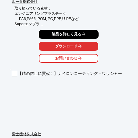
ルータ株式会社
取り扱っている素材：

エンジニアリングプラスチック

     PA6,PA66, POM, PC,PPE,U-PEなど

Superエンプラ

  　PEEK,PPS, PEI,PI,PSU,PTFEなど

製品を詳しく見る
汎用プラスチック

　　HDPE/PE,PP,PS,ABS,PVC,PMMA,PETなど

熱硬化樹脂

ダウンロード
　　PU,EP,SI,PURなど
お問い合わせ
【錆の防止に貢献！】ナイロンコーティング・ワッシャー
富士機材株式会社