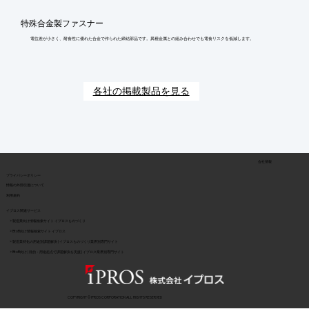
特殊合金製ファスナー
電位差が小さく、耐食性に優れた合金で作られた締結部品です。異種金属との組み合わせでも電食リスクを低減します。
各社の掲載製品を見る
会社情報
​プライバシーポリシー
​情報の外部伝達について
利用規約
イプロス関連サービス
> 製造業向け情報検索サイト イプロスものづくり
> BtoB向け情報検索サイト イプロス
> 製造業特化の用途別課題解決 | イプロスものづくり業界別専門サイト
> BtoB向け | 目的・用途起点で課題解決を支援 | イプロス業界別専門サイト
COPYRIGHT © IPROS CORPORATION ALL RIGHTS RESERVED