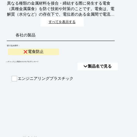
異なる種類の金属材料を接合・締結する際に発生する電食
（異種金属腐食）を防ぐ技術や対策のことです。電食は、電
解質（水分など）の存在下で、電位差のある金属間で電流が
流れ、卑な金属が腐食する現象です。機械部品の信頼性や寿
すべてを表示する
命に影響を与えるため、その防止は重要です。
各社の製品
絞り込み条件：
電食防止
​▼チェックした製品のカタログをダウンロード
製品名で見る
エンジニアリングプラスチック