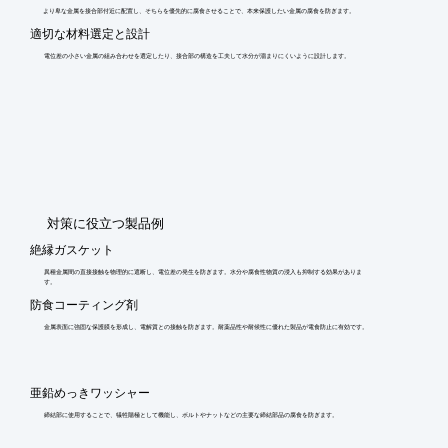
より卑な金属を接合部付近に配置し、そちらを優先的に腐食させることで、本来保護したい金属の腐食を防ぎます。
適切な材料選定と設計
電位差の小さい金属の組み合わせを選定したり、接合部の構造を工夫して水分が溜まりにくいように設計します。
​対策に役立つ製品例
絶縁ガスケット
異種金属間の直接接触を物理的に遮断し、電位差の発生を防ぎます。水分や腐食性物質の浸入も抑制する効果がありま
す。
防食コーティング剤
金属表面に強固な保護膜を形成し、電解質との接触を防ぎます。耐薬品性や耐候性に優れた製品が電食防止に有効です。
亜鉛めっきワッシャー
締結部に使用することで、犠牲陽極として機能し、ボルトやナットなどの主要な締結部品の腐食を防ぎます。