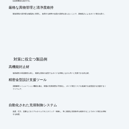
る金型構造を設計する。
厳格な異物管理と清浄度維持
製造環境の清浄度を徹底的に管理し、使用する材料や金型の清掃を怠らないことで、異物混入によるボイド発生を防ぐ。
​対策に役立つ製品例
高機能封止材
低収縮性や高流動性を有し、複雑な形状の金型でもボイドを抑制しながら均一に充填できる封止材。
精密金型設計支援ツール
流動解析シミュレーション機能を備え、樹脂の充填状態を可視化し、ボイド発生リスクを低減する金型設計を支援するソ
フトウェア。
自動化された充填制御システム
温度、圧力、流量などをリアルタイムでモニタリング・制御し、常に最適な充填条件を維持することでボイド発生を抑制
する装置。