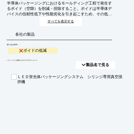
半導体パッケージングにおけるモールディング工程で発生す
るボイド（空隙）を削減・排除すること。ボイドは半導体デ
バイスの信頼性低下や性能劣化を引き起こすため、その低減
は製品品質向上のために不可欠である。
すべてを表示する
各社の製品
絞り込み条件：
ボイドの低減
​▼チェックした製品のカタログをダウンロード
製品名で見る
ＬＥＤ蛍光体パッケージングシステム シリンジ専用真空撹
拌機