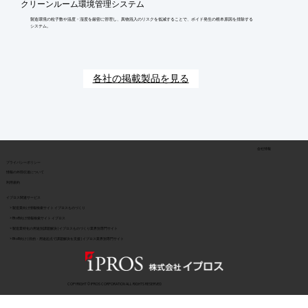
クリーンルーム環境管理システム
製造環境の粒子数や温度・湿度を厳密に管理し、異物混入のリスクを低減することで、ボイド発生の根本原因を排除する
システム。
各社の掲載製品を見る
会社情報
​プライバシーポリシー
​情報の外部伝達について
利用規約
イプロス関連サービス
> 製造業向け情報検索サイト イプロスものづくり
> BtoB向け情報検索サイト イプロス
> 製造業特化の用途別課題解決 | イプロスものづくり業界別専門サイト
> BtoB向け | 目的・用途起点で課題解決を支援 | イプロス業界別専門サイト
COPYRIGHT © IPROS CORPORATION ALL RIGHTS RESERVED