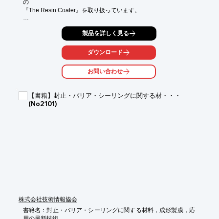
の

『The Resin Coater』を取り扱っています。

モジュール/チップレベル・コーターの「CLシリーズ」やウエハ
製品を詳しく見る
レベル・

コーターの「WLシリーズ」をラインアップ。

ダウンロード
ドットをはじめ、ラインやベゼルなどの様々な形状塗布へ対応し
ています。

お問い合わせ
【特長】

■高スループット

【書籍】封止・バリア・シーリングに関する材・・・
■ガードリング、ダム形成

(No2101)
■チップ、電極等の封止

■高粘度液剤(1000Pa・s以上)

■ウエハの全面/ドット/ライン塗布

※詳しくはPDF資料をご覧いただくか、お気軽にお問い合わせ下
さい。
株式会社技術情報協会
書籍名：封止・バリア・シーリングに関する材料，成形製膜，応
用の最新技術
