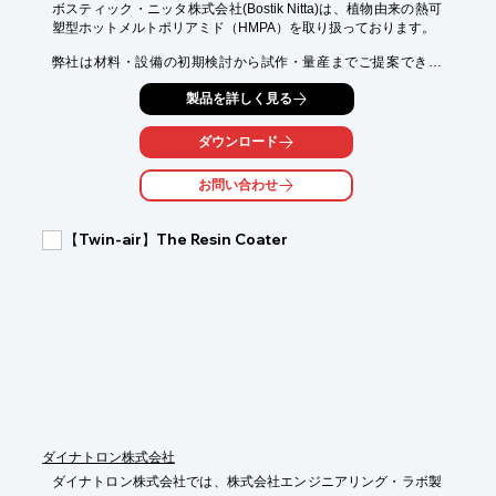
ボスティック・ニッタ株式会社(Bostik Nitta)は、植物由来の熱可
塑型ホットメルトポリアミド（HMPA）を取り扱っております。

弊社は材料・設備の初期検討から試作・量産までご提案できま
す。詳しくはお気軽にお問い合わせ下さい。

製品を詳しく見る
弊社の製品は、150℃まで耐熱性と高密着強度を有し、低圧射出
成型による

ダウンロード
基盤・センサー等電子部品の固定・封止防水などで活用されてい
ます。

お問い合わせ
更に、低圧射出成型（LPM）技術は電子電気部品（自動車、電
機・電子産業）の封止充填・固定だけではなく、塵や埃、熱、湿
【Twin-air】The Resin Coater
気に対して製品を保護する上で重要な役割を担います。ホットメ
ルトは熱硬化不要で、生産効率向上にも貢献されています。

【特長】

■生産効率向上(工数削減・時間短縮)

■高設計自由度

■材料・設備コスト削減

■高耐熱・耐環境性

■高機能・密着強度

■サスティナブル・再利用可能

ダイナトロン株式会社
※カタログをダウンロードいただけます。
ダイナトロン株式会社では、株式会社エンジニアリング・ラボ製