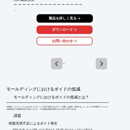
ー ー ー ー ー ー ー ー ー ー ー ー ー ー ー ー

★布設型センサ・カメラの防錆防食 ， 次世代照明・テレビの長
製品を詳しく見る
寿命化，水素ガスや電解液酸化ガスの漏洩防止など

～５Ｇ機器 ，次世代自動車 ，ＩｏＴ機器や未来の蓄電デバイス
ダウンロード
を支える～

ー ー ー ー ー ー ー ー ー ー ー ー ー ー ー ー

お問い合わせ
■　本書のポイント

★封止の素材や成形の最新事情

★5GやIoT・DX時代に対応する封止

★封止，バリアの測定・評価・解析

1 / 1
★次世代自動車，次世代ディスプレイ，蓄電分野の封止・バリ
ア・シーリング

ー ー ー ー ー ー ー ー ー ー ー ー ー ー ー ー

●発刊：2021年4月30日

モールディングにおけるボイドの低減
●体　裁：A4判 689頁

●執筆者：67名

モールディングにおけるボイドの低減とは？
●ISBN：978-4-86104-838-8

ー ー ー ー ー ー ー ー ー ー ー ー ー ー ー ー
半導体パッケージングにおけるモールディング工程で発生するボイド（空隙）を削減・排除すること。ボイドは半導体デバイスの
信頼性低下や性能劣化を引き起こすため、その低減は製品品質向上のために不可欠である。
​課題
樹脂充填不足によるボイド発生
金型内に封止材（モールド樹脂）が十分に流れ込まず、空気が閉じ込められることでボイドが発生する。