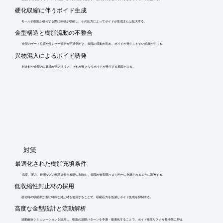
硬化収縮に伴うボイド生成
モールド樹脂が硬化する際に体積が収縮し、その応力によってボイドが生成または拡大する。
金型構造と樹脂流動の不整合
金型のゲート位置やランナー設計が不適切だと、樹脂の流動が乱れ、ボイドが発生しやすい箇所が生じる。
異物混入によるボイド誘発
封止材や金型内に異物が混入すると、それが核となりボイドが発生する原因となる。
​対策
最適化された樹脂充填条件
温度、圧力、時間などの充填条件を精密に制御し、樹脂が金型隅々まで均一に充填されるように調整する。
低収縮性封止材の採用
硬化時の収縮率が低い特殊な封止材を使用することで、収縮応力を低減しボイド生成を抑制する。
高度な金型設計と流動解析
流動解析シミュレーションを活用し、樹脂の流動パターンを予測・最適化することで、ボイド発生リスクを最小限に抑え