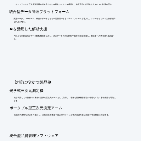
ロボットアームと三次元測定器を組み合わせた自動化システムを構築し、検査工程の効率化と人的ミスの削減を図る。
統合型データ管理プラットフォーム
測定データ、CADデータ、検査レポートなどを一元管理できるプラットフォームを導入し、トレーサビリティと分析能力
を向上させる。
AIを活用した解析支援
AIによる画像認識やデータ解析機能を活用し、測定データの自動解析や異常検知を支援し、技術者への依存度を低減す
る。
​対策に役立つ製品例
光学式三次元測定機
光を利用して非接触で対象物の形状を三次元データとして取得し、複雑な医療機器部品の精密な寸法・形状検査を可能に
する。
ポータブル型三次元測定アーム
現場での柔軟な測定を可能にし、大型の医療機器や組み立てライン上での迅速な形状確認や寸法検査に貢献する。
統合型品質管理ソフトウェア