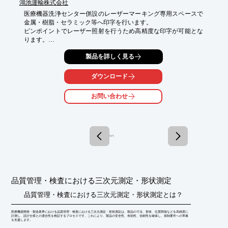
鴻池運輸株式会社
医療機器洗浄センター併設のレーザーマーキング専用スペースで
金属・樹脂・セラミック等へ印字を行います。

ピンポイントでレーザー照射を行うため高精度な印字が可能とな
ります。

QRコードのような小さな文字でも印字・判別ができ、ラベルの
製品を詳しく見る
ように剥がれるリスクがない点が特徴です。

医療機器メーカー様の確実な品質管理をサポートいたします。
ダウンロード
お問い合わせ
1 / 1
品質管理・検査における三次元測定・形状測定
品質管理・検査における三次元測定・形状測定とは？
医療機器開発・製造業界における品質管理・検査における三次元測定・形状測定は、製品の寸法、形状、位置関係などを高精度に
計測し、設計仕様との適合性を検証するプロセスです。これにより、製品の安全性、有効性、信頼性を確保し、規制要件への準拠
を支援します。