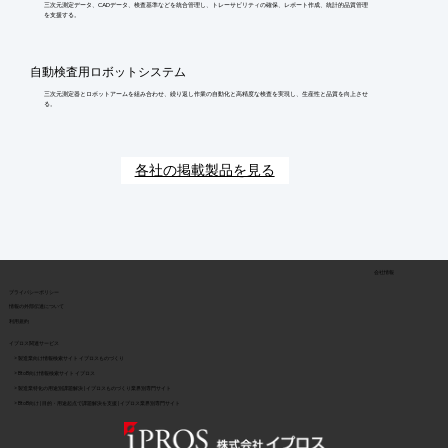
三次元測定データ、CADデータ、検査基準などを統合管理し、トレーサビリティの確保、レポート作成、統計的品質管理
を支援する。
自動検査用ロボットシステム
三次元測定器とロボットアームを組み合わせ、繰り返し作業の自動化と高精度な検査を実現し、生産性と品質を向上させ
る。
各社の掲載製品を見る
会社情報
​プライバシーポリシー
​情報の外部伝達について
利用規約
イプロス関連サービス
> 製造業向け情報検索サイト イプロスものづくり
> BtoB向け情報検索サイト イプロス
> 製造業特化の用途別課題解決 | イプロスものづくり業界別専門サイト
> BtoB向け | 目的・用途起点で課題解決を支援 | イプロス業界別専門サイト