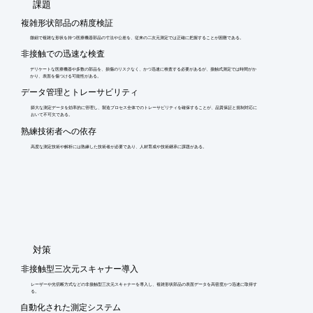
​課題
複雑形状部品の精度検証
微細で複雑な形状を持つ医療機器部品の寸法や公差を、従来の二次元測定では正確に把握することが困難である。
非接触での迅速な検査
デリケートな医療機器や多数の部品を、損傷のリスクなく、かつ迅速に検査する必要があるが、接触式測定では時間がか
かり、表面を傷つける可能性がある。
データ管理とトレーサビリティ
膨大な測定データを効率的に管理し、製造プロセス全体でのトレーサビリティを確保することが、品質保証と規制対応に
おいて不可欠である。
熟練技術者への依存
高度な測定技術や解析には熟練した技術者が必要であり、人材育成や技術継承に課題がある。
​対策
非接触型三次元スキャナー導入
レーザーや光切断方式などの非接触型三次元スキャナーを導入し、複雑形状部品の表面データを高密度かつ迅速に取得す
る。
自動化された測定システム