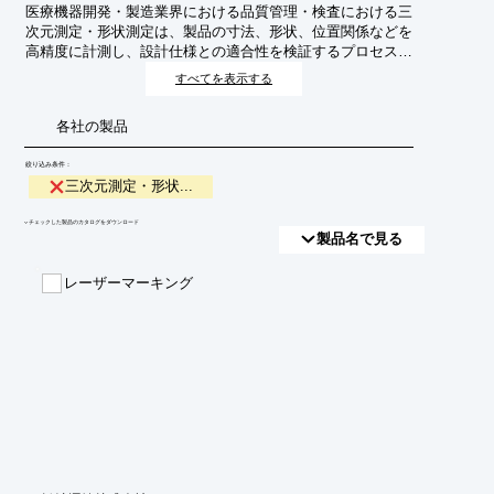
医療機器開発・製造業界における品質管理・検査における三
次元測定・形状測定は、製品の寸法、形状、位置関係などを
高精度に計測し、設計仕様との適合性を検証するプロセスで
す。これにより、製品の安全性、有効性、信頼性を確保し、
すべてを表示する
規制要件への準拠を支援します。
各社の製品
絞り込み条件：
三次元測定・形状...
​▼チェックした製品のカタログをダウンロード
製品名で見る
レーザーマーキング