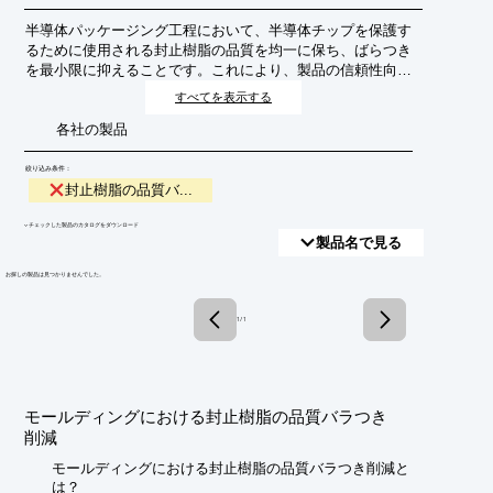
半導体パッケージング工程において、半導体チップを保護す
るために使用される封止樹脂の品質を均一に保ち、ばらつき
を最小限に抑えることです。これにより、製品の信頼性向
上、歩留まり改善、および長期的な性能安定化を目指しま
すべてを表示する
す。
各社の製品
絞り込み条件：
封止樹脂の品質バ...
​▼チェックした製品のカタログをダウンロード
製品名で見る
​お探しの製品は見つかりませんでした。
1 / 1
モールディングにおける封止樹脂の品質バラつき
削減
モールディングにおける封止樹脂の品質バラつき削減と
は？