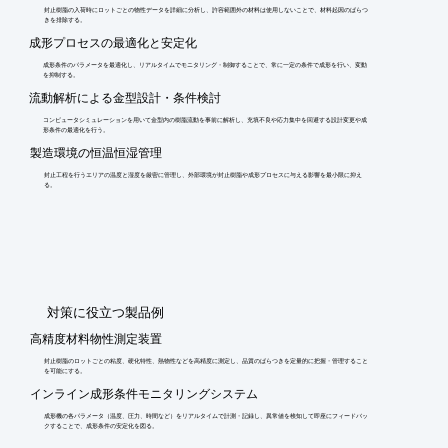
封止樹脂の入荷時にロットごとの物性データを詳細に分析し、許容範囲外の材料は使用しないことで、材料起因のばらつ
きを排除する。
成形プロセスの最適化と安定化
成形条件のパラメータを最適化し、リアルタイムでモニタリング・制御することで、常に一定の条件で成形を行い、変動
を抑制する。
流動解析による金型設計・条件検討
コンピュータシミュレーションを用いて金型内の樹脂流動を事前に解析し、充填不良や応力集中を回避する設計変更や成
形条件の最適化を行う。
製造環境の恒温恒湿管理
封止工程を行うエリアの温度と湿度を厳密に管理し、外部環境が封止樹脂や成形プロセスに与える影響を最小限に抑え
る。
​対策に役立つ製品例
高精度材料物性測定装置
封止樹脂のロットごとの粘度、硬化特性、熱物性などを高精度に測定し、品質のばらつきを定量的に把握・管理すること
を可能にする。
インライン成形条件モニタリングシステム
成形機の各パラメータ（温度、圧力、時間など）をリアルタイムで計測・記録し、異常値を検知して即座にフィードバッ
クすることで、成形条件の安定化を図る。