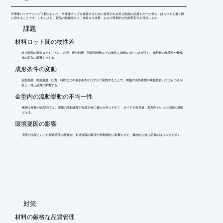
半導体パッケージング工程において、半導体チップを保護するために使用される封止樹脂の品質を均一に保ち、ばらつきを最小限
に抑えることです。これにより、製品の信頼性向上、歩留まり改善、および長期的な性能安定化を目指します。
​課題
材料ロット間の物性差
封止樹脂の製造ロットごとに、粘度、硬化時間、熱膨張係数などの物性に微細なばらつきが生じ、成形時の充填性や硬化
後の応力に影響を与える。
成形条件の変動
金型温度、樹脂温度、圧力、時間などの成形条件がわずかに変動することで、樹脂の充填状態や硬化度合いにばらつきが
生じ、封止品質に影響する。
金型内の流動挙動の不均一性
複雑な形状の金型内では、樹脂の流動速度や温度分布に偏りが生じやすく、ボイドや未充填、異方性といった欠陥の原因
となる。
環境要因の影響
湿度や温度といった製造環境の変化が、封止樹脂の吸湿や初期物性に影響を与え、最終的な封止品質のばらつきを招く。
​対策
材料の厳格な品質管理