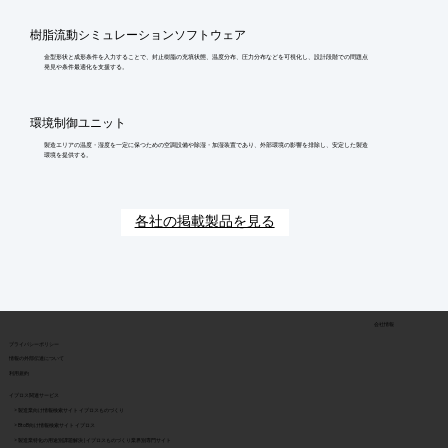
樹脂流動シミュレーションソフトウェア
金型形状と成形条件を入力することで、封止樹脂の充填状態、温度分布、圧力分布などを可視化し、設計段階での問題点
発見や条件最適化を支援する。
環境制御ユニット
製造エリアの温度・湿度を一定に保つための空調設備や除湿・加湿装置であり、外部環境の影響を排除し、安定した製造
環境を提供する。
各社の掲載製品を見る
会社情報
​プライバシーポリシー
​情報の外部伝達について
利用規約
イプロス関連サービス
> 製造業向け情報検索サイト イプロスものづくり
> BtoB向け情報検索サイト イプロス
> 製造業特化の用途別課題解決 | イプロスものづくり業界別専門サイト