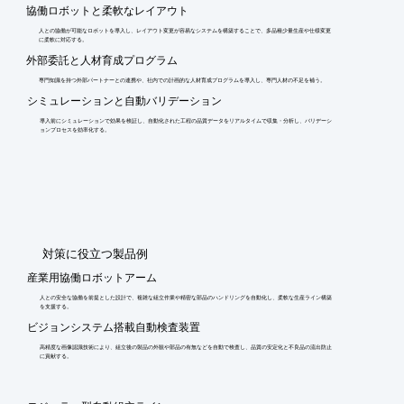
協働ロボットと柔軟なレイアウト
人との協働が可能なロボットを導入し、レイアウト変更が容易なシステムを構築することで、多品種少量生産や仕様変更
に柔軟に対応する。
外部委託と人材育成プログラム
専門知識を持つ外部パートナーとの連携や、社内での計画的な人材育成プログラムを導入し、専門人材の不足を補う。
シミュレーションと自動バリデーション
導入前にシミュレーションで効果を検証し、自動化された工程の品質データをリアルタイムで収集・分析し、バリデーシ
ョンプロセスを効率化する。
​対策に役立つ製品例
産業用協働ロボットアーム
人との安全な協働を前提とした設計で、複雑な組立作業や精密な部品のハンドリングを自動化し、柔軟な生産ライン構築
を支援する。
ビジョンシステム搭載自動検査装置
高精度な画像認識技術により、組立後の製品の外観や部品の有無などを自動で検査し、品質の安定化と不良品の流出防止
に貢献する。