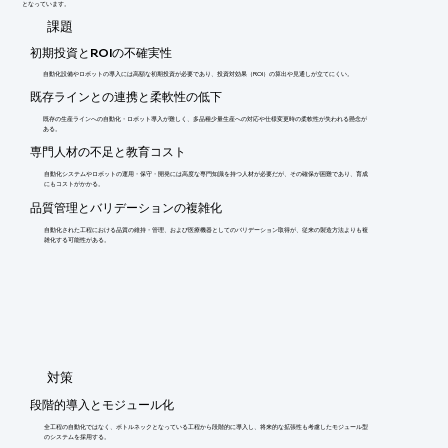
となっています。
​課題
初期投資とROIの不確実性
自動化設備やロボットの導入には高額な初期投資が必要であり、投資対効果（ROI）の算出や見通しが立てにくい。
既存ラインとの連携と柔軟性の低下
既存の生産ラインへの自動化・ロボット導入が難しく、多品種少量生産への対応や仕様変更時の柔軟性が失われる懸念が
ある。
専門人材の不足と教育コスト
自動化システムやロボットの運用・保守・開発には高度な専門知識を持つ人材が必要だが、その確保が困難であり、育成
にもコストがかかる。
品質管理とバリデーションの複雑化
自動化された工程における品質の維持・管理、および医療機器としてのバリデーション取得が、従来の製造方法よりも複
雑化する可能性がある。
​対策
段階的導入とモジュール化
全工程の自動化ではなく、ボトルネックとなっている工程から段階的に導入し、将来的な拡張性も考慮したモジュール型
のシステムを採用する。