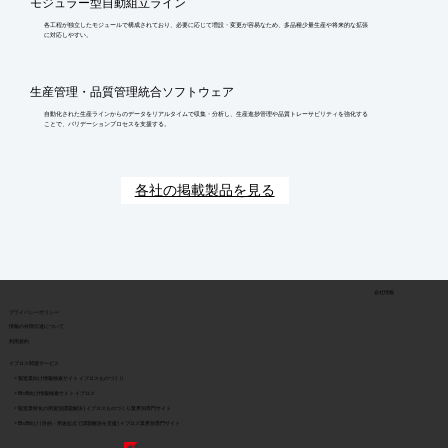
モジュラー型自動組立ライン
各工程が独立したモジュールで構成されており、必要に応じて増設・変更が容易なため、多品種少量生産や将来的な拡張
に対応しやすい。
生産管理・品質管理統合ソフトウェア
自動化された生産ラインからのデータをリアルタイムで収集・分析し、生産進捗管理や品質トレーサビリティを強化する
ことで、バリデーションプロセスを支援する。
各社の掲載製品を見る
会社情報
​プライバシーポリシー
​情報の外部伝達について
利用規約
イプロス関連サービス
> 製造業向け情報検索サイト イプロスものづくり
> BtoB向け情報検索サイト イプロス
> 製造業特化の用途別課題解決 | イプロスものづくり業界別専門サイト
> BtoB向け | 目的・用途起点で課題解決を支援 | イプロス業界別専門サイト