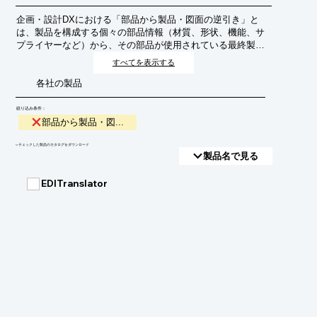
企画・設計DXにおける「部品から製品・図面の逆引き」と
は、製品を構成する個々の部品情報（材質、形状、機能、サ
プライヤーなど）から、その部品が使用されている最終製品
や関連する設計図面を効率的に特定・追跡するプロセスを指
すべてを表示する
します。これにより、設計変更の影響範囲の特定、部品の代
各社の製品
替検討、品質管理の強化、サプライチェーンの可視化などを
実現し、開発リードタイムの短縮やコスト削減に貢献しま
す。
絞り込み条件：
部品から製品・図...
​▼チェックした製品のカタログをダウンロード
製品名で見る
EDITranslator