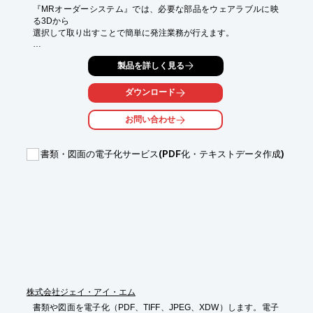
『MRオーダーシステム』では、必要な部品をウェアラブルに映
る3Dから

選択して取り出すことで簡単に発注業務が行えます。

これによって、分厚いカタログから製品を探し出す必要が無くな
製品を詳しく見る
り、

スムーズに発注が行えます。

ダウンロード
また、どの部分の何が足りないかを実際の部品と照らし合わせな
がら

お問い合わせ
探し出すことや、部品の名前・特長なども調べることができま
す。

書類・図面の電子化サービス(PDF化・テキストデータ作成)
【特長】

■実際の製品を分解するように、MR(複合現実)で部品の特定がで
きる

■ホロレンズから簡単に発注ができる

※詳しくはPDFをダウンロードしていただくか、お気軽にお問い
合わせください。
株式会社ジェイ・アイ・エム
書類や図面を電子化（PDF、TIFF、JPEG、XDW）します。電子