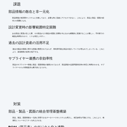
​課題
部品情報の散在と非一元化
部品情報が各部署やシステムに分散しており、必要な時に迅速にアクセスできない。これにより、部品と製品・図面の紐
付けが困難になる。
設計変更時の影響範囲特定困難
ある部品に変更が生じた際、その部品がどの製品や図面に影響を与えるかを網羅的に把握することが難しい。手作業での
確認は時間がかかり、ミスも発生しやすい。
過去の設計資産の活用不足
過去の製品や図面に関する情報が整理されておらず、再利用可能な部品や設計ノウハウが埋もれてしまっている。これに
より、新規開発の効率が低下する。
サプライヤー連携の非効率性
部品のサプライヤー情報と製品・図面情報が連携されておらず、部品調達や品質問題発生時の対応に時間がかかる。サプ
ライヤーからの情報提供も断片的になりがち。
​対策
部品・製品・図面の統合管理基盤構築
部品、製品、図面情報を一元的に管理できるデータベースやシステムを導入し、相互参照を可能にする。これにより、検
索性とトレーサビリティを向上させる。
BOM（部品表）のデジタル化と連動