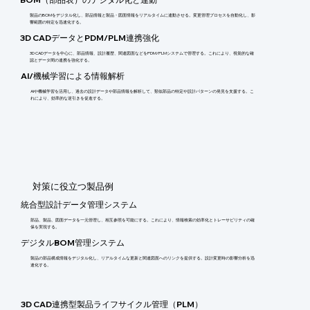
製品のBOMをデジタル化し、部品情報と製品・図面情報をリアルタイムに連動させる。変更管理プロセスを自動化し、影
響範囲の特定を迅速化する。
3D CADデータとPDM/PLM連携強化
3D CADデータを中心に、部品情報、設計履歴、関連図面などをPDM/PLMシステムで管理する。これにより、視覚的な確
認とデータ間の連携を強化する。
AI/機械学習による情報解析
AIや機械学習を活用し、過去の設計データや部品情報を解析して、類似部品の特定や設計パターンの発見を支援する。こ
れにより、効率的な逆引きを促進する。
​対策に役立つ製品例
統合型設計データ管理システム
部品、製品、図面データを一元管理し、相互参照を可能にする。これにより、情報検索の効率化とトレーサビリティの確
保を実現する。
デジタルBOM管理システム
製品の部品構成情報をデジタル化し、リアルタイムな更新と関連図面へのリンクを提供する。設計変更時の影響分析を迅
速化する。
3D CAD連携型製品ライフサイクル管理（PLM）