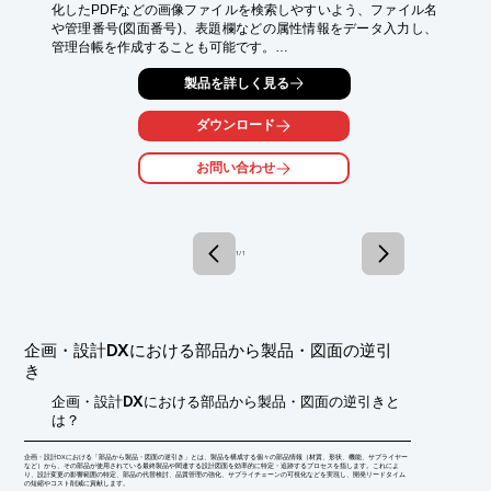
化したPDFなどの画像ファイルを検索しやすいよう、ファイル名
や管理番号(図面番号)、表題欄などの属性情報をデータ入力し、
管理台帳を作成することも可能です。

管理番号など紐づけるキーがあれば、受注データなど関連するデ
製品を詳しく見る
ータを紐づけ、データを統合、整形する作業も行っています。

【サービスメニュー】

ダウンロード
・社内書類、技術資料、契約書、伝票類など各種書類の電子化

・A0サイズまでの図面の電子化

お問い合わせ
・管理番号(図面番号)や表題欄など、属性情報のデータ入力

・文書管理台帳や図面管理台帳の作成（Excel、Access）

・PDFファイルと関連データとの紐づけ

・電子化後の紙原本の廃棄

・電子化後の外部倉庫への移管

1 / 1
・文書管理システムの選定支援、コンテンツ作成

・お客様システムへのデータ登録

書類や図面を社外に持ち出しできない場合は、お客様社内にスタ
ッフと機材を派遣し、電子化センターとして実施することも可能
企画・設計DXにおける部品から製品・図面の逆引
です。

き
また、お客さま自身で電子化したい（内製化したい）という場合
は、電子化センターの立ち上げのお手伝いも可能です。
企画・設計DXにおける部品から製品・図面の逆引きと
は？
企画・設計DXにおける「部品から製品・図面の逆引き」とは、製品を構成する個々の部品情報（材質、形状、機能、サプライヤー
など）から、その部品が使用されている最終製品や関連する設計図面を効率的に特定・追跡するプロセスを指します。これによ
り、設計変更の影響範囲の特定、部品の代替検討、品質管理の強化、サプライチェーンの可視化などを実現し、開発リードタイム
の短縮やコスト削減に貢献します。