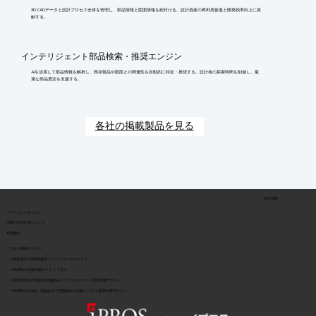
3D CADデータと設計プロセス全体を管理し、部品情報と図面情報を紐付ける。設計資産の再利用促進と開発効率向上に貢
献する。
インテリジェント部品検索・推奨エンジン
AIを活用して部品情報を解析し、既存製品や図面との関連性を自動的に特定・推奨する。設計者の探索時間を削減し、最
適な部品選定を支援する。
各社の掲載製品を見る
会社情報
​プライバシーポリシー
​情報の外部伝達について
利用規約
イプロス関連サービス
> 製造業向け情報検索サイト イプロスものづくり
> BtoB向け情報検索サイト イプロス
> 製造業特化の用途別課題解決 | イプロスものづくり業界別専門サイト
> BtoB向け | 目的・用途起点で課題解決を支援 | イプロス業界別専門サイト