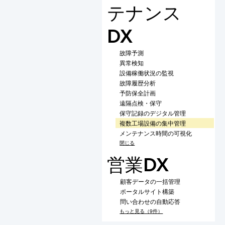
テナンス
DX
故障予測
異常検知
設備稼働状況の監視
故障履歴分析
予防保全計画
遠隔点検・保守
保守記録のデジタル管理
複数工場設備の集中管理
メンテナンス時間の可視化
閉じる
営業DX
顧客データの一括管理
ポータルサイト構築
問い合わせの自動応答
もっと見る（9件）