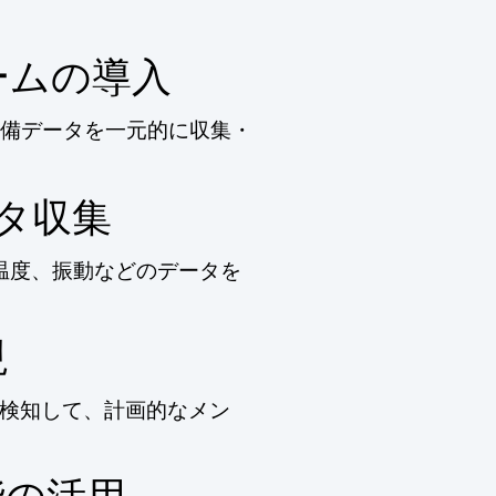
ームの導入
備データを一元的に収集・
ータ収集
、温度、振動などのデータを
現
を検知して、計画的なメン
能の活用