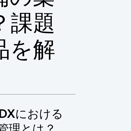
？課題
品を解
DXにおける
管理とは？