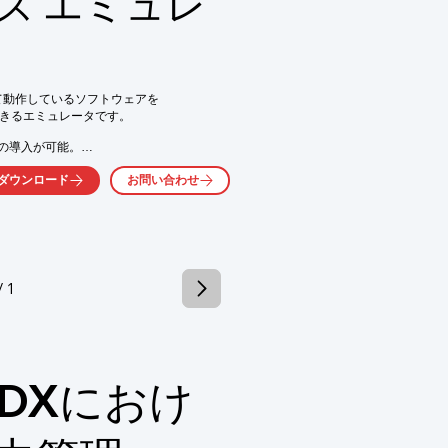
ーズ エミュレ
ィールドサービス部門、営業部門
ズ」にて動作しているソフトウェアを

できるエミュレータです。

の導入が可能。

ートに対応しています。

ダウンロード
お問い合わせ
後、ダウンロードすることが

さい。

の導入が可能

/ 1
ートに対応

気軽にお問い合わせください。
DXにおけ