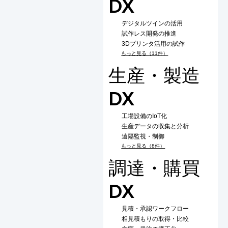
DX
デジタルツインの活用
試作レス開発の推進
3Dプリンタ活用の試作
もっと見る（11件）
生産・製造
DX
工場設備のIoT化
生産データの収集と分析
遠隔監視・制御
もっと見る（8件）
調達・購買
DX
見積・承認ワークフロー
相見積もりの取得・比較