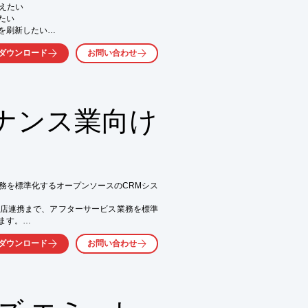
えたい

い

刷新したい

行っていきたい

ダウンロード
お問い合わせ


実現したい

てまいります。

ナンス業向け
援や、

わせたシステムをご提供いたします。

供しておりますが、

務を標準化するオープンソースのCRMシス
業様向けの再構築実績を多く有しておりま
店連携まで、アフターサービス業務を標準
レイスをご検討されている方は、

す。

ンス・代理店管理などの業務に対応。製造
ダウンロード
お問い合わせ
持ちます。

ライズ（オンプレミス）

設管理業、環境測定・施設管理業 など
