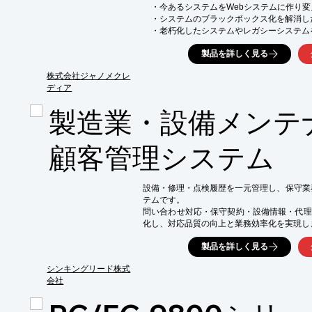
　・今あるシステムをWebシステムに作り変
　・システムのブラックボックス化を解消した
　・老朽化したシステムやレガシーシステムを
　・システムを再構築した後、内製で保守を
製品を詳しく見る
　・システム運用にかかるコストを削減したい
　・「脱ホスト」で「オープンシステム化」を
株式会社ジャノメクレ
当社では、現行システムの可視化から行い、

ディア
お客様の目線に立ったシステム再構築を進め
製造業・設備メンテ
スクラッチ開発の他、

ローコード開発ツールを用いたシステム開発支
ERPパッケージを活用した再構築など、

顧客管理システム
ベンダーフリーの立場でお客様のご要望に合
様々な業種・業態のお客様へシステムをご提
設備・修理・点検履歴を一元管理し、保守業
親会社が製造業であることもあり、特に製造
テムです。

す。

問い合わせ対応・保守契約・設備情報・代理
システムの再構築やマイグレーション・リプ
化し、対応品質の向上と業務効率化を実現しま
是非当社にお問い合わせください。
施設管理・設備／機器管理・保守メンテナ
製品を詳しく見る
業・設備メンテナンス業への豊富な導入実績を
基本情報

シンキングリード株式
■製品名：F-RevoCRM（エフレボCRM）

会社
■提供形態：クラウド（SaaS）／エンタープ
■対象業種：製造業、設備メンテナンス業、施