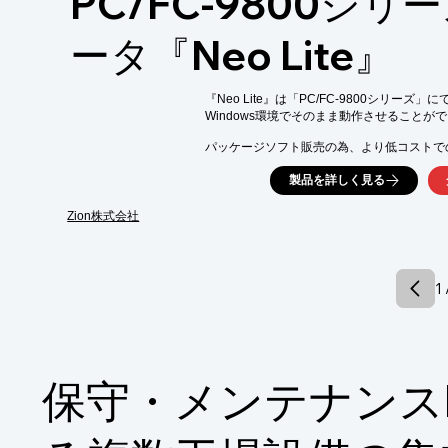
PC/FC-9800シリ
■対象部門：管理部門、設計・製造部門、フ
ータ『Neo Lite』
『Neo Lite』は「PC/FC-9800シリー
Windows環境でそのまま動作させることが
パッケージソフト販売の為、より低コストで
ハードウェアはセントロニクス、シリアルポ
製品を詳しく見る
また、試用版がホームページのユーザー登録
できます。まずは、お気軽にお問い合わせくだ
Zion株式会社
【特長】

■パッケージソフト販売の為、より低コストで
■簡単にインストール・設定できる

1 
■ハードウェアはセントロニクス、シリアルポ
■試用版あり

※詳しくはPDF資料をご覧いただくか、お
保守・メンテナンス