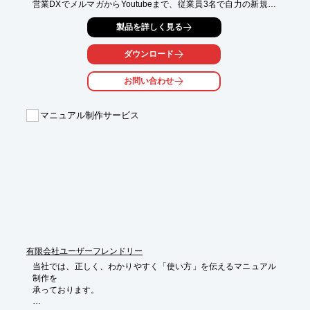
営業DXでメルマガからYoutubeまで、従業員3名で自力の新規顧
客へと

製品を詳しく見る
大変革した事例や、メルマガで技術を発信し、紹介中心から全国
の

顧客獲得へ大変革した事例についてご紹介。

ダウンロード
また、巻末には「わたしたちが提供するもの」についても

お問い合わせ
掲載されておりますので、導入検討の際にご活用ください。

【掲載内容】

マニュアル制作サービス
■有限会社三喜製作所さま

■株式会社マツダさま

■株式会社野口製作所さま

■三光製作株式会社さま

※詳しくはPDFをダウンロードしていただくか、お気軽にお問い
合わせください。
有限会社ユーザーフレンドリー
当社では、正しく、わかりやすく「使い方」を伝えるマニュアル
制作を

承っております。
