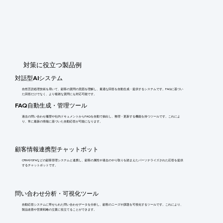
​対策に役立つ製品例
対話型AIシステム
自然言語処理技術を用いて、顧客の質問の意図を理解し、最適な回答を自動生成・提供するシステムです。FAQに基づい
た回答だけでなく、より複雑な質問にも対応可能です。
FAQ自動生成・管理ツール
過去の問い合わせ履歴や社内ドキュメントからFAQを自動で抽出し、整理・更新する機能を持つツールです。これによ
り、常に最新の情報に基づいた自動応答が可能になります。
顧客情報連携型チャットボット
CRMやSFAなどの顧客管理システムと連携し、顧客の属性や過去のやり取りを踏まえたパーソナライズされた応答を提供
するチャットボットです。
問い合わせ分析・可視化ツール
自動応答システムに寄せられた問い合わせデータを分析し、顧客のニーズや課題を可視化するツールです。これにより、
製品改善や営業戦略の立案に役立てることができます。