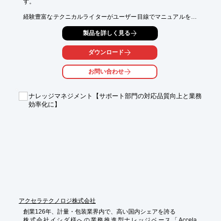
す。

経験豊富なテクニカルライターがユーザー目線でマニュアルを作
成。

製品を詳しく見る
エンドユーザーがきちんと理解し、正しく安全に、さらには便利
に

製品を使っていただけます。

ダウンロード
また、構成や文章を考えるところから、取扱説明書制作をまるご
お問い合わせ
と

アウトソーシングすることで、今まで制作にかかっていた社内工
数を

ナレッジマネジメント【サポート部門の対応品質向上と業務
削減し、他の業務にあてることができます。

効率化に】
【特長】

■わかりやすいマニュアルでエンドユーザーの満足度向上へ

■試作品・仕様書からでも作成

■ユーザーの"困った"をすぐに解決

※詳しくはPDF資料をご覧いただくか、お気軽にお問い合わせ下
さい。
アクセラテクノロジ株式会社
創業126年、計量・包装業界内で、高い国内シェアを誇る

株式会社イシダ様への業務推進型ナレッジベース「Accela 