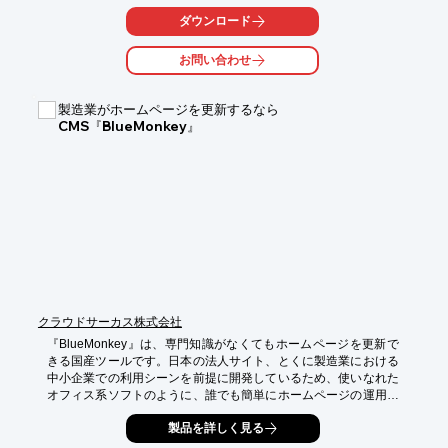
先進のテクノロジーと安心の決済サービスをご提供いたします。

ダウンロード
ご要望の際はお気軽にお問い合わせください。

お問い合わせ
【特長】

■電子マネー・2次元コード、非接触型ICクレジットカード決済が
製造業がホームページを更新するなら
1台で対応可能

CMS『BlueMonkey』
■JVMA通信インターフェイスに準拠

■CPM方式を採用

■クレジット業界のセキュリティ基準PCI-DSSに準拠

■ブランド検定も万全なサポート体制を提供　など

※詳しくはPDFをダウンロードしていただくか、お気軽にお問い
合わせください。
クラウドサーカス株式会社
『BlueMonkey』は、専門知識がなくてもホームページを更新で
きる国産ツールです。日本の法人サイト、とくに製造業における
中小企業での利用シーンを前提に開発しているため、使いなれた
オフィス系ソフトのように、誰でも簡単にホームページの運用を
することができます。

製品を詳しく見る
【特長】
