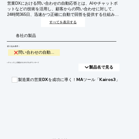
営業DXにおける問い合わせの自動応答とは、AIやチャットボ
ットなどの技術を活用し、顧客からの問い合わせに対して、
24時間365日、迅速かつ正確に自動で回答を提供する仕組みの
ことです。これにより、営業担当者の負担を軽減し、より付
すべてを表示する
加価値の高い業務に集中できる環境を構築することを目的と
しています。
各社の製品
絞り込み条件：
問い合わせの自動...
​▼チェックした製品のカタログをダウンロード
製品名で見る
製造業の営業DXを成功に導く！MAツール「Kairos3」