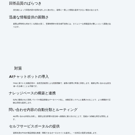
回答品質のばらつき
担当者によって回答内容や説明の詳しさに差が生じ、顧客に一貫した情報を提供できない場合があります。
迅速な情報提供の困難さ
顧客は即時性を求めている場合が多く、営業時間外や担当者不在時には、タイムリーな情報提供が難しいという課題があ
ります。
​対策
AIチャットボットの導入
FAQに基づいた自動応答や、自然言語処理による意図理解で、顧客の質問に即座に回答します。複雑な問い合わせは担当
者へ引き継ぐことも可能です。
ナレッジベースの構築と連携
社内に蓄積された営業ノウハウや製品情報をデータベース化し、自動応答システムと連携させることで、より網羅的で正
確な回答を提供します。
問い合わせ内容の自動分類とルーティング
AIが問い合わせ内容を分析し、適切な担当部署や担当者へ自動的に振り分けることで、迅速かつ的確な対応を実現しま
す。
セルフサービスポータルの提供
顧客自身がFAQや製品情報を検索・閲覧できるポータルサイトを提供し、一次対応の負荷を軽減します。