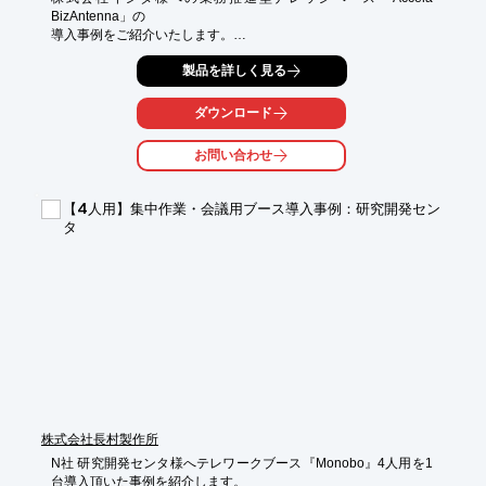
BizAntenna」の

導入事例をご紹介いたします。

「計量」「包装」「検査」「表示」をコア技術に「食のインフ
製品を詳しく見る
ラ」を

構築するシステムやソリューションを提案する同社では、コール
ダウンロード
センター、

フィールドサポートでの対応品質向上と業務効率化を目的として

お問い合わせ
「Accela BizAntenna」をご利用いただいています。 

【事例概要】

【4人用】集中作業・会議用ブース導入事例：研究開発セン
■株式会社イシダ様

タ
■事業内容

・計量器全般、POPシステム、自動包装値付機、物流システム、

　電子棚札システム、X線異物検出機等の販売
株式会社長村製作所
N社 研究開発センタ様へテレワークブース『Monobo』4人用を1
台導入頂いた事例を紹介します。
