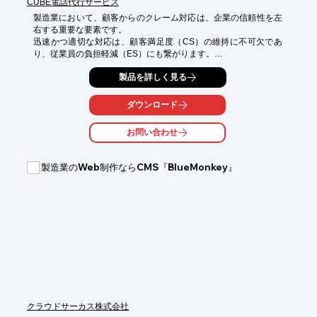
CUBE電話代行サービス
製造業において、顧客からのクレーム対応は、企業の信頼性を左
右する重要な要素です。

迅速かつ適切な対応は、顧客満足度（CS）の維持に不可欠であ
り、従業員の負担軽減（ES）にも繋がります。

しかし、人手不足や電話対応に時間を取られることで、クレーム
製品を詳しく見る
対応が遅れ、

顧客からの更なる不満や、従業員の負担増加に繋がる可能性があ
ダウンロード
ります。

お問い合わせ
CUBE電話代行サービスは、秘書検定と電話応対技能検定を取得
した正社員スタッフが、丁寧かつ迅速に対応します。

これにより、顧客満足度を向上させながら、従業員の負担を軽減
製造業のWeb制作ならCMS『BlueMonkey』
します。

【活用シーン】

・製品の品質に関する問い合わせ

・納期に関する問い合わせ

・その他、サービスに関する問い合わせ

【導入の効果】

・クレーム対応の迅速化

・顧客満足度の向上

・従業員の負担軽減
クラウドサーカス株式会社