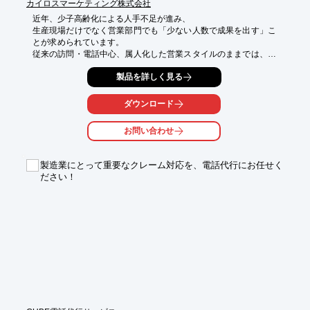
カイロスマーケティング株式会社
近年、少子高齢化による人手不足が進み、

生産現場だけでなく営業部門でも「少ない人数で成果を出す」こ
とが求められています。

従来の訪問・電話中心、属人化した営業スタイルのままでは、売
上の維持・拡大は難しくなりつつあります。

製品を詳しく見る
｢Kairos3 Marketing｣は、製造業の販促や営業DXを支えるツール
です。

ダウンロード
直感的な画面設計と高評価の伴走サポートにより、継続率99%の
｢現場に定着しやすいMA｣として評価いただいております。

お問い合わせ
専門的なDX人材を確保する必要はありません。

作業工数の多い、名刺データの取り込みや、メールコンテンツ作
製造業にとって重要なクレーム対応を、電話代行にお任せく
成はAIがサポート。

ださい！
各種施策を効率的に実行することはもちろん、効果測定まで一貫
してサポートいたします。

さらに、弊社のSFAツール｢Kairos3 Sales｣や他システムとの連携
にも対応しており、実現したいことに合わせて拡張することがで
きます。

これまで営業DXやデジタルマーケティングを諦めていた方も、
改めて｢Kairos3 Marketing｣でチャレンジしませんか？