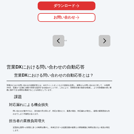
■徹底した「使いやすさ」：

ダウンロード
　ワードやパワーポイント感覚で操作できる

■高いセキュリティ水準：

お問い合わせ
　多層防御で企業サイトの安心・信頼を守る

■万全のサポート体制：

　電話・メールと、専任担当のダブルサポート体制

また、単にツールを使っていただくだけではなく、「ホームペー
1 / 1
ジを活用した営業方法」「ホームページからの成果の生み出し
方」なども含めて支援に対ます。

※詳しくはPDFをダウンロードしていただくか、お気軽にお問い
合わせください。
営業DXにおける問い合わせの自動応答
営業DXにおける問い合わせの自動応答とは？
営業DXにおける問い合わせの自動応答とは、AIやチャットボットなどの技術を活用し、顧客からの問い合わせに対して、24時間
365日、迅速かつ正確に自動で回答を提供する仕組みのことです。これにより、営業担当者の負担を軽減し、より付加価値の高い業
務に集中できる環境を構築することを目的としています。
​課題
対応漏れによる機会損失
問い合わせが集中すると、担当者の手が回らず、対応が遅れたり、最悪の場合、対応漏れが発生し、顧客の購買意欲を失
わせてしまう可能性があります。
担当者の業務負荷増大
定型的な質問への回答に多くの時間を費やし、本来注力すべき提案活動や顧客との関係構築に時間を割けない状況が発生
します。