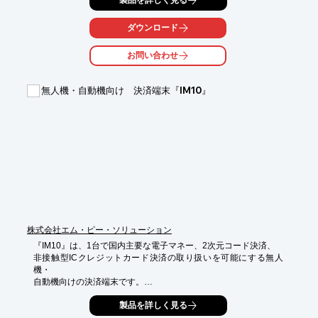
製品を詳しく見る
　プログラムが動作しなかったり想定外のエラーが出た…

・製品リリースに間に合わずその後の処理で費用と工数がかかっ
ている…

ダウンロード
・そもそも開発者への負担が大きく残業が増大している…

お問い合わせ
パワーキッズでは、電気、機械、プログラミング経験豊富な執筆
者が開発者とユーザーの2つの目線から分かりやすくユーザーか
らの問い合わせが少ないマニュアルを制作いたします。

無人機・自動機向け 決済端末『IM10』
上記に一つでも当てはまる方、是非ご相談ください！

弊社で解決のお手伝い致します！

※詳細はダウンロードからPDFデータをご覧下さい。
株式会社エム・ピー・ソリューション
『IM10』は、1台で国内主要な電子マネー、2次元コード決済、

非接触型ICクレジットカード決済の取り扱いを可能にする無人
機・

自動機向けの決済端末です。

決済サービスは約1,100社5万台以上の稼働実績を誇る当社の

製品を詳しく見る
「JAMAマルチマネーサービス（通称：JMMS）」。
