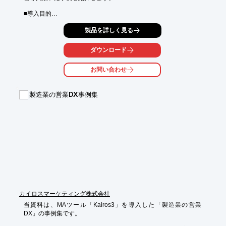
■導入目的

　研究員の集中作業スペースの確保／オンライン会議用の個室環
製品を詳しく見る
境整備／施設内の未活用スペースの有効活用

■活用シーン

ダウンロード
・オプションで設置したモニターを利用したWEB会議・ミーティ
ング

お問い合わせ
・資料を広げられるゆとりある作業テーブルでの集中作業

■採用の決め手

製造業の営業DX事例集
・場所を選ばず設置できる4人用(複数人向けブース)

・他社と比較してリーズナブルな価格

※詳しくはPDFをダウンロードいただくか、お気軽にお問合せく
ださい。
カイロスマーケティング株式会社
当資料は、MAツール「Kairos3」を導入した「製造業の営業
DX」の事例集です。
