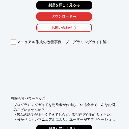
文章、イラスト、動画など好適な方法をご提案。紙、PDFベース
製品を詳しく見る
のマニュアル

だけでなく、Web(html)ベースのマニュアルにも対応していま
す。

ダウンロード
その他、ユーザーインターフェースの設計やカタログ、SPツール
お問い合わせ
の企画・

制作なども行っております。

マニュアル作成の改善事例 プログラミングガイド編
【主な実績(一部)】

■パーソナルコンビュータ/周辺機器

■通信/ネットワーク関連機器

■FA関連機器およびソフトウエア

■産業機器およびソフトウエア

■OA機器

※詳しくはPDFをダウンロードしていただくか、お気軽にお問い
合わせください。
有限会社パワーキッズ
プログラミングガイドを開発者が作成している会社でこんなお悩
みございませんか？

・製品の説明が上手くできておらず、製品内容がわかりずらい。

・分かりにくいマニュアルにより、ユーザーがアプリケーション
を間違って組んでしまい、
