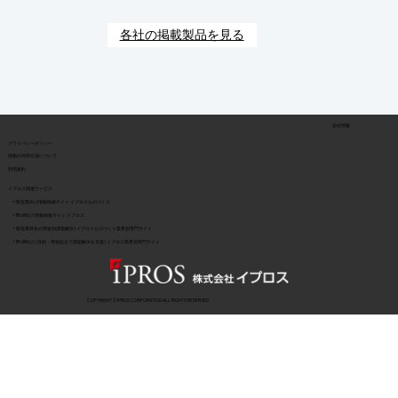
各社の掲載製品を見る
会社情報
​プライバシーポリシー
​情報の外部伝達について
利用規約
イプロス関連サービス
> 製造業向け情報検索サイト イプロスものづくり
> BtoB向け情報検索サイト イプロス
> 製造業特化の用途別課題解決 | イプロスものづくり業界別専門サイト
> BtoB向け | 目的・用途起点で課題解決を支援 | イプロス業界別専門サイト
COPYRIGHT © IPROS CORPORATION ALL RIGHTS RESERVED