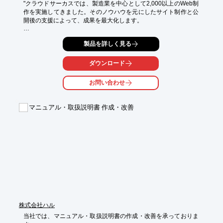
"クラウドサーカスでは、製造業を中心として2,000以上のWeb制
作を実施してきました。そのノウハウを元にしたサイト制作と公
開後の支援によって、成果を最大化します。

【ツールとサービスの特長】

製品を詳しく見る
■徹底したツールの「使いやすさ」：

　ワードやパワーポイント感覚で操作できる

■2,000社以上の制作実績と独自メソッド：

ダウンロード
　これまで制作してきたWeb制作実績をもとに成果を最大化

■万全のサポート体制：

お問い合わせ
　電話・メールと、専任担当のダブルサポート体制

マニュアル・取扱説明書 作成・改善
※詳しくはPDFをダウンロードしていただくか、お気軽にお問い
合わせください。"
株式会社ハル
当社では、マニュアル・取扱説明書の作成・改善を承っておりま