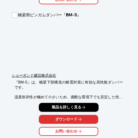
します。

【特徴】

橋梁用ビンガムダンパー『BM-S』
○形状への追随性に優れたフレキシブルな構造

○優れた耐久性と美麗な仕上がり

○軽量かつ容易な切断･加工性

○工期短縮に寄与し、環境に優しい施工性

○費用対効果とコストの高バランス

詳しくはお問い合わせ、またはカタログをダウンロードしてくだ
さい。
ショーボンド建設株式会社
『BM-S』は、橋梁下部構造の耐震対策に有効な高性能ダンパー
です。

温度依存性が極めて小さいため、過酷な環境下でも安定した性能
を発揮。

製品を詳しく見る
特定の橋脚に集中する地震時慣性力を他の橋脚・橋台に分散する
機能を

ダウンロード
持っているため、橋脚の耐震補強対策を軽減できます。

お問い合わせ
【特長】

■優れた振動減衰効果が得られる
