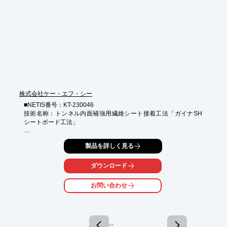
株式会社ケー・エフ・シー
■NETIS番号：KT-230046　

技術名称：トンネル内面補強用繊維シート接着工法「ガイナSH
シートボード工法」

＊高目付の炭素繊維（通常の多層分）を１層の積層繊維シートで
製品を詳しく見る
補強。

＊当社の炭素繊維シート工法の重ね貼りに比べ、工期短縮、コス
ダウンロード
トダウン

　が期待できます。

お問い合わせ
＊当社の鋼板接着工法に比べ軽量。接着剤による貼付でアンカー
工事も不要。

当社の連続繊維シート工法に比べて工程が少なく済みます。　

1 / 1