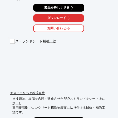
二重鋼管ブレースは、圧縮時にも座屈することなく、軸力管が塑
製品を詳しく見る
性変形し、繰り返しの地震に対して、安定したエネルギー吸収能
がある。

●J-UPブレース

ダウンロード
J-UPブレースは、軸力を伝達する心材を一対の鋼モルタル板で挟
み込んだ座屈拘束ブレースで、高歪領域においても安定した復元
お問い合わせ
力特性を示します。
ストランドシート補強工法
エスイーリペア株式会社
当技術は、樹脂を含浸・硬化させたFRPストランドをシート上に
加工し

専用接着剤でコンクリート構造物表面に貼り付ける補修・補強工
法です。
