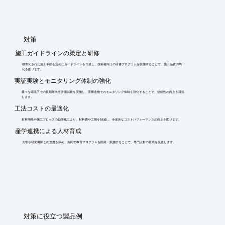
​対策
施工ガイドラインの策定と研修
標準化された施工手順を定めたガイドラインを作成し、技術者向けの研修プログラムを実施することで、施工品質の均一
化を図ります。
実証実験とモニタリング体制の強化
様々な環境下での長期耐久性評価試験を実施し、実構造物でのモニタリング体制を強化することで、信頼性の向上を目指
します。
工法コストの最適化
材料開発や施工プロセスの効率化により、材料費や工期を削減し、全体的なコストパフォーマンスの向上を図ります。
産学連携による人材育成
大学や研究機関との連携を深め、共同で教育プログラムを開発・実施することで、専門人材の育成を促進します。
​対策に役立つ製品例