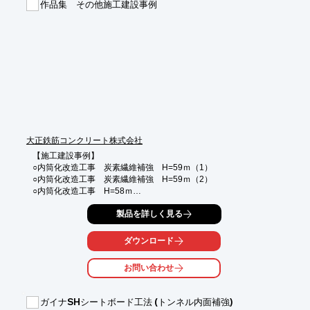
作品集 その他施工建設事例
(２)塩害・水に強く腐食しない！

(３)紫外線や風雨による劣化を抑制可能な為、耐候性が良い！

(４)表面塗装により、色の選択が可能で景観性が良い！

★ただいま、施工事例集を進呈中です★

※詳しくはカタログをご覧頂くか、お気軽にお問い合わせ下さ
い。
大正鉄筋コンクリート株式会社
【施工建設事例】

○内筒化改造工事　炭素繊維補強　H=59ｍ（1）

○内筒化改造工事　炭素繊維補強　H=59ｍ（2）

○内筒化改造工事　H=58ｍ

○排水機場排気ダクト工事（1）

製品を詳しく見る
○排水機場排気ダクト工事（2）

○橋脚工事

ダウンロード
詳しくはお問い合わせ下さい。
お問い合わせ
ガイナSHシートボード工法 (トンネル内面補強)