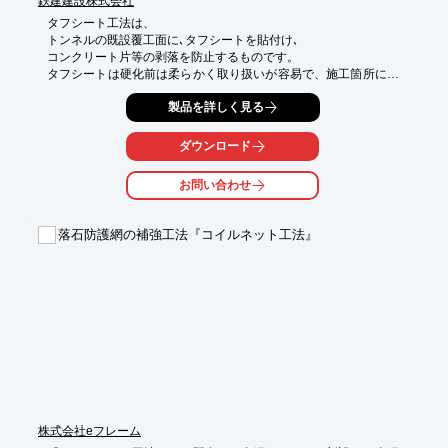
鉄建建設株式会社
タフシート工法は、

トンネルの既設覆工面に､タフシートを貼付け､

コンクリート片等の剥落を防止するものです。

タフシートは硬化前は柔らかく取り扱いが容易で、施工箇所に貼
り付けた後に紫外線を約20分照射することで硬化します。

製品を詳しく見る
このため、従来の補修工法に比べて、短時間で広範囲の施工がで
き、

鉄道や道路トンネルなど作業時間に制約のある場所での施工に最
ダウンロード
適な工法です。

お問い合わせ
【特長】

■はく落防止効果に優れている

■施工工程数が少ない

落石防護網の補強工法『コイルネット工法』
■シート硬化が早い

■透明な材料

■下地へ柔軟に追随

※詳しくはPDF資料をご覧いただくか、お気軽にお問い合わせく
ださい。
株式会社eフレーム