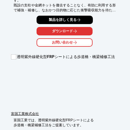
す。

既設の支柱や金網ネットを撤去することなく、有効に利用する形
で補強・補修し、なおかつ目的物に応じた衝撃吸収能力を待たせ
ることができます。

製品を詳しく見る
コイル型ネットの特徴を最大限活かし、そのエネルギー吸収力は
高く、150kjの捕獲性能を実現。

防錆処理も施し、耐久性にも優れています。また、維持管理上破
ダウンロード
損した場合も一部の部材交換のみで補修できます。

お問い合わせ
【特徴】

○落石の衝撃を緩和し、より安全な防護網に補強

○施工が容易で安全かつ工期が短い

透明紫外線硬化型FRPシートによる歩道橋・橋梁補修工法
○交通規制を大幅に削減できる

○コストパフォーマンスに優れている

○NETIS 登録番号 KT-140046-A

詳しくはお問い合わせ、またはカタログをダウンロードしてくだ
さい。
富国工業株式会社
富国工業では、透明紫外線硬化型FRPシートによる

歩道橋・橋梁補修工法をご提案しています。
