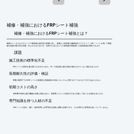
＊高耐力により帯状に配置が可能。帯間の未施工部が可視化でき
るので補

　強後のひび割れの進展等を目視で確認することができます。

＊高性能含浸剤は確実に含浸するため高品質の施工が可能。

補修・補強におけるFRPシート補強
＊貼付、含浸作業に熟練が不要なので施工員の確保が容易。

＊繊維シート接着工法なので部分施工、部分接着が可能。

補修・補強におけるFRPシート補強とは？
　フレキシブルなので隅角部にも簡単に貼付できます。
橋梁やトンネルなどのインフラ構造物の老朽化や損傷に対し、軽量かつ高強度な繊維強化プラスチック（FRP）シートを用いて構造
物の強度や耐久性を回復・向上させる工法です。従来の工法に比べて工期短縮や構造物への負担軽減が期待できます。
​課題
施工技術の標準化不足
FRPシートの特性を最大限に引き出すための、均一で高品質な施工技術が確立されていない場合があります。
長期耐久性の評価・検証
実際の環境下でのFRPシートの長期的な性能維持や劣化メカニズムに関するデータがまだ十分ではありません。
初期コストの高さ
材料費や特殊な施工機械が必要な場合があり、初期導入コストが従来の工法と比較して高くなる傾向があります。
専門知識を持つ人材の不足
FRPシートの設計、施工、維持管理には専門的な知識と経験が必要ですが、その分野の人材育成が追いついていません。