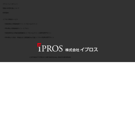
​プライバシーポリシー
​情報の外部伝達について
利用規約
イプロス関連サービス
> 製造業向け情報検索サイト イプロスものづくり
> BtoB向け情報検索サイト イプロス
> 製造業特化の用途別課題解決 | イプロスものづくり業界別専門サイト
> BtoB向け | 目的・用途起点で課題解決を支援 | イプロス業界別専門サイト
COPYRIGHT © IPROS CORPORATION ALL RIGHTS RESERVED