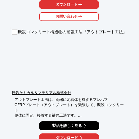
トに樹脂を

ダウンロード
含浸する必要がない等のため、工期が短縮され安価となります。

お問い合わせ
従来の連続繊維シート接着工法に比べて同等以上の補強効果が得
られます。

既設コンクリート構造物の補強工法『アウトプレート工法』
【特長】

■短工期で安価

■簡便で高品質

■大きな補強効果

■良好な施工環境

■樹脂含浸・脱泡作業不要の抜群の施工性

※詳しくはPDF資料をご覧いただくか、お気軽にお問い合わせ下
さい。
日鉄ケミカル＆マテリアル株式会社
アウトプレート工法は、両端に定着体を有するプレハブ

CFRPプレート（アウトプレート）を緊張して、既設コンクリー
ト

躯体に固定、接着する補強工法です。

従来の連続繊維シート接着工法に比べ、アウトプレートを緊張

製品を詳しく見る
することで、コンクリートにプレストレスを導入することがで
き、

ダウンロード