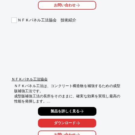
べても

お問い合わせ
断面が薄くなります。運搬が容易で重機も不要、施工スペースに
も

制約されません。

ＮＦＫパネル工法協会 技術紹介
【特長】

■薄くて軽い

■腐食がない

■高い補強効果

■RC設計法に準拠

※詳しくはPDF資料をご覧いただくか、お気軽にお問い合わせ下
さい。
ＮＦＫパネル工法協会
ＮＦＫパネル工法は、コンクリート構造物を補強するための成型
版補強工法です。

成型版補強工法の長所をそのままに、確実な効果を実現し最高の
性能を発揮します。

道路トンネルはもとより、非導電性を生かしたアラミド繊維シー
製品を詳しく見る
トを貼付ることで、通電環境下の構造物(鉄道トンネル等)におけ
る補強･補修対策としても適用可能です。

構造物の老朽化や断面力不足等、構造的な健全度の低下等に対す
ダウンロード
る補強工としての機能はもとより、コンクリート片や目地落下物
の剥落対策等の当て板工として、半永久的な強度の保持にも貢献
お問い合わせ