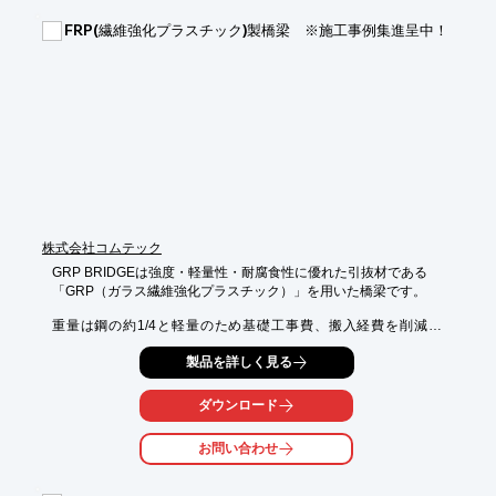
■通常の変位に対しては、抵抗力は約1/5に低減

FRP(繊維強化プラスチック)製橋梁 ※施工事例集進呈中！
■メンテナンスフリー

※詳しくはPDF資料をご覧いただくか、お気軽にお問い合わせ下
さい。
株式会社コムテック
GRP BRIDGEは強度・軽量性・耐腐食性に優れた引抜材である

「GRP（ガラス繊維強化プラスチック）」を用いた橋梁です。

重量は鋼の約1/4と軽量のため基礎工事費、搬入経費を削減可
能。

製品を詳しく見る
重機では入れない山奥などの場所でも人力で持ち運び、施工が行
えます。

雨風や塩害による腐食に強く、過酷な環境でも優れた耐久性を発
ダウンロード
揮します。

お問い合わせ
【４つの強み】

(１)ガラス繊維等で強化されたプラスチックなので、従来の構造
部材に比べて軽くて強い！
