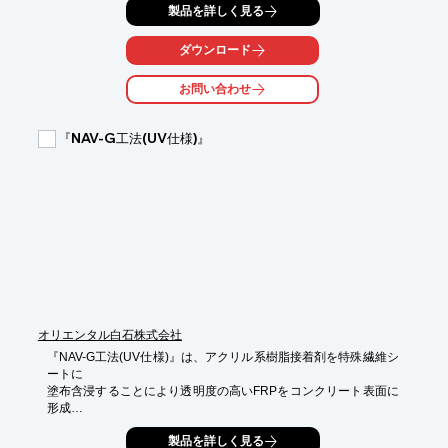
橋梁のコンクリート床版における張出床版部、及び主桁上部の補
製品を詳しく見る
強対策に

適用可能。また、地覆改良に伴う床版の強度不足や、橋梁の架設
ダウンロード
年次に

おける、載荷車の大型化にともなって強度不足が生じるコンクリ
お問い合わせ
ート床版に

適用できます。

『NAV-G工法(UV仕様)』
特に交通量が多く、道路規制が生じる箇所に本工法を適用するこ
とで

効果がより高くなります。

【特長】

■ケレン後すぐにシート貼り

■樹脂含浸・脱泡作業不要の抜群の施工性

■短工期で安価

■簡便で高品質

■大きな補強効果

※詳しくはPDF資料をご覧いただくか、お気軽にお問い合わせく
オリエンタル白石株式会社
ださい。
『NAV-G工法(UV仕様)』は、アクリル系樹脂接着剤を特殊繊維シ
ートに

塗布含浸することにより透明度の高いFRPをコンクリート表面に
形成

でき、新たなひび割れの発生等を観察することができる新しい

製品を詳しく見る
はく落防止工です。
