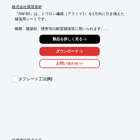
株式会社環境資材
『AW-60』は、トワロン繊維（アラミド1）を1方向に引き揃えた

補強用シートです。

橋脚、建築柱、煙突等の耐震補強等に用いられます。

アラミド繊維は非導電性ですので、電気事故が懸念される場所へ
製品を詳しく見る
の

適用が有効です。

ダウンロード
【特長】

お問い合わせ
■トワロン繊維を1方向に引き揃えた補強用シート

■橋脚、建築柱、煙突等の耐震補強等に用いられる

■非導電性

タフシート工法(R)
■電気事故が懸念される場所への適用が有効

※詳しくはPDF資料をご覧いただくか、お気軽にお問い合わせ下
さい。