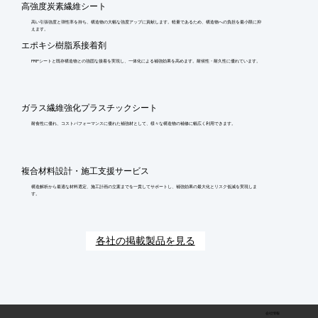
高強度炭素繊維シート
高い引張強度と弾性率を持ち、構造物の大幅な強度アップに貢献します。軽量であるため、構造物への負担を最小限に抑
えます。
エポキシ樹脂系接着剤
FRPシートと既存構造物との強固な接着を実現し、一体化による補強効果を高めます。耐候性・耐久性に優れています。
ガラス繊維強化プラスチックシート
耐食性に優れ、コストパフォーマンスに優れた補強材として、様々な構造物の補修に幅広く利用できます。
複合材料設計・施工支援サービス
構造解析から最適な材料選定、施工計画の立案までを一貫してサポートし、補強効果の最大化とリスク低減を実現しま
す。
各社の掲載製品を見る
会社情報