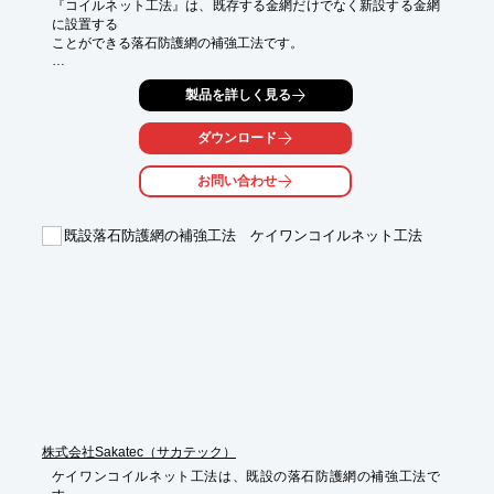
『コイルネット工法』は、既存する金網だけでなく新設する金網
に設置する

ことができる落石防護網の補強工法です。

線径5mmの超硬線コイルを落石防止網に設置することにより、既
製品を詳しく見る
設構造物を

そのまま有効利用することで、高い汎用性を実現。

ダウンロード
従来の金網と比較して軽量であるため、その取り扱いが容易であ
ることから

お問い合わせ
作業員の省力化につながりコスト削減に大きく貢献できます。

【特長】

既設落石防護網の補強工法 ケイワンコイルネット工法
■落石金網撤去不要の補強ネット

■コイルで軽量化を実現

■外部作業で安全・簡単

■景観を損なわず、廃棄物も少ないことで環境にも配慮

■すぐれた耐久性で安心・長持ち

※詳しくはPDF資料をご覧いただくか、お気軽にお問い合わせ下
さい。
株式会社Sakatec（サカテック）
ケイワンコイルネット工法は、既設の落石防護網の補強工法で