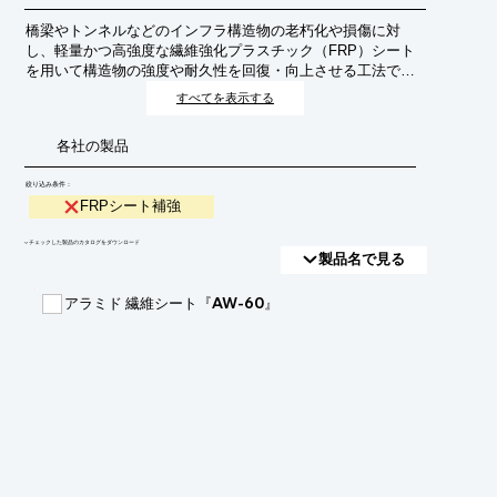
橋梁やトンネルなどのインフラ構造物の老朽化や損傷に対
し、軽量かつ高強度な繊維強化プラスチック（FRP）シート
を用いて構造物の強度や耐久性を回復・向上させる工法で
す。従来の工法に比べて工期短縮や構造物への負担軽減が期
すべてを表示する
待できます。
各社の製品
絞り込み条件：
FRPシート補強
​▼チェックした製品のカタログをダウンロード
製品名で見る
アラミド 繊維シート『AW-60』