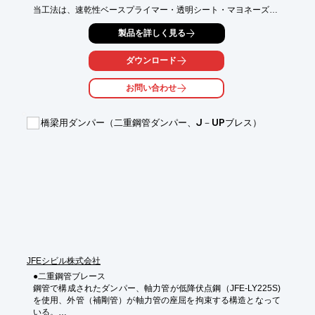
当工法は、速乾性ベースプライマー・透明シート・マヨネーズ状

貼付プライマーにより、短期施工を実現します。

製品を詳しく見る
また、残留気泡の可視化や、脱泡容易なプライマーのため

目視による、徹底した脱泡が可能です。

ダウンロード
【特長】

お問い合わせ
■高耐候性

■短期施工

■高品質施工

橋梁用ダンパー（二重鋼管ダンパー、J－UPブレス）
■高施工性＆高汎用性

※詳しくはPDF資料をご覧いただくか、お気軽にお問い合わせ下
さい。
JFEシビル株式会社
●二重鋼管ブレース

鋼管で構成されたダンパー、軸力管が低降伏点鋼（JFE-LY225S)
を使用、外管（補剛管）が軸力管の座屈を拘束する構造となって
いる。
