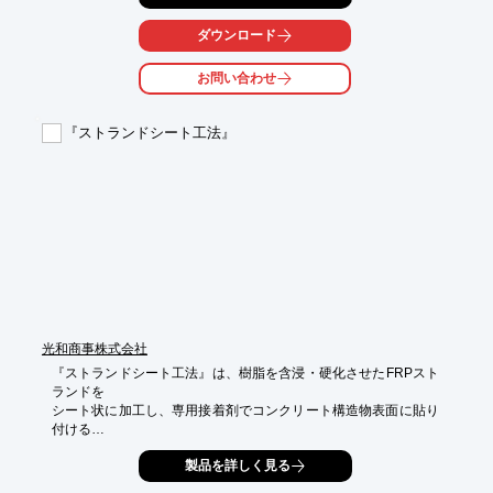
従来のはく落忘防止広報に無い透明性を確保。

ダウンロード
長期にわたる可視性の持続が期待できます。

お問い合わせ
【特長】

■可視性

■工期短縮性

『ストランドシート工法』
■耐候性

■力学特性

■施工適用性

※詳しくはPDF資料をご覧いただくか、お気軽にお問い合わせ下
さい。
光和商事株式会社
『ストランドシート工法』は、樹脂を含浸・硬化させたFRPスト
ランドを

シート状に加工し、専用接着剤でコンクリート構造物表面に貼り
付ける

補修・補強工法です。

製品を詳しく見る
専用接着剤がプライマー及び不陸修正材を兼用します、またシー