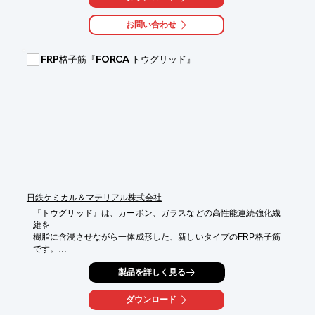
少ない補強材量で大きな補強効果を得ることが可能。

お問い合わせ
緊張材として薄いCFRPプレートを使用しているので補強後の

外観形状、断面変化がほとんど無く、特にRC・PCホロースラブ
橋の

FRP格子筋『FORCA トウグリッド』
施工に適し、鋼橋の外ケーブル補強にも適用できます。

【特長】

■高い曲げ補強効果・ひび割れ制御効果

■たわみの回復

■耐久性の向上

■ミニマムメンテナンス

■連続桁の支点上の補強が下面から可能

■優れた景観性

※詳しくはPDF資料をご覧いただくか、お気軽にお問い合わせ下
さい。
日鉄ケミカル＆マテリアル株式会社
『トウグリッド』は、カーボン、ガラスなどの高性能連続強化繊
維を

樹脂に含浸させながら一体成形した、新しいタイプのFRP格子筋
です。

鉄筋コンクリートの計算と同様の手法により、簡単に補強設計が
製品を詳しく見る
可能。

ダウンロード
比重が非常に軽く、格子交差部が同一面上にあるため、鉄筋と比