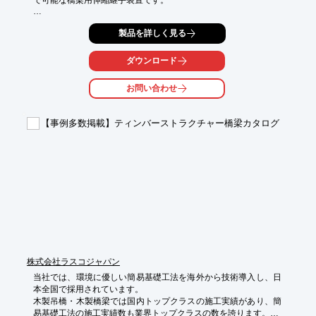
で可能な橋梁用伸縮継手装置です。

アンカーバーと鉄筋アンカー筋を溶接するため頑固な構造となっ
製品を詳しく見る
ており、

補修、新設の区別なく使用できるほか、軽量のため非常に良い施
工性と

ダウンロード
なっております。

お問い合わせ
また、構造が単純であり、高弾性目地材、側板共に耐久性に優れ
ています。

【事例多数掲載】ティンバーストラクチャー橋梁カタログ
【特長】

■構造が簡単

■あらゆる橋に使用可能

■施工が容易で堅牢

■耐候性・耐老化性・接着性・追従性が良好

■水の浸透を防止

※詳しくはカタログをご覧頂くか、お気軽にお問い合わせくださ
い。
株式会社ラスコジャパン
当社では、環境に優しい簡易基礎工法を海外から技術導入し、日
本全国で採用されています。

木製吊橋・木製橋梁では国内トップクラスの施工実績があり、簡
易基礎工法の施工実績数も業界トップクラスの数を誇ります。
