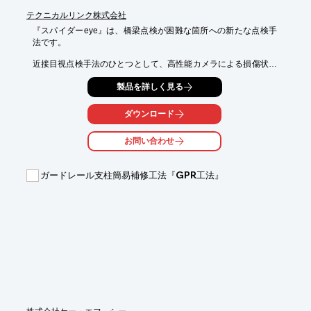
テクニカルリンク株式会社
『スパイダーeye』は、橋梁点検が困難な箇所への新たな点検手
法です。

近接目視点検手法のひとつとして、高性能カメラによる損傷状況
の

製品を詳しく見る
把握が可能。

床版下面のひび割れ把握に威力を発揮する「標準タイプ」と、隅
ダウンロード
角部の

状況把握に威力を発揮する「昇降タイプ」をご用意しておりま
お問い合わせ
す。

検査路が設置されていない主桁間及び張り出し部などといった箇
ガードレール支柱簡易補修工法『GPR工法』
所に

ご使用いただけます。

【機能】

■肉眼と同等の変状の状態を把握

■撮影画像から損傷や、ひび割れ幅0.2mm以上を判別可能

■画像合成によるラテラル除去が可能

■機器の移動を手動で行うことからシステムがシンプル

※詳しくはPDF資料をご覧いただくか、お気軽にお問い合わせく
ださい。