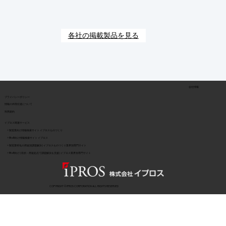
各社の掲載製品を見る
会社情報
​プライバシーポリシー
​情報の外部伝達について
利用規約
イプロス関連サービス
> 製造業向け情報検索サイト イプロスものづくり
> BtoB向け情報検索サイト イプロス
> 製造業特化の用途別課題解決 | イプロスものづくり業界別専門サイト
> BtoB向け | 目的・用途起点で課題解決を支援 | イプロス業界別専門サイト
COPYRIGHT © IPROS CORPORATION ALL RIGHTS RESERVED