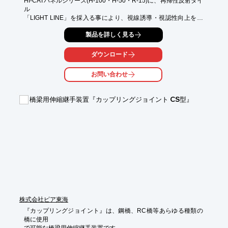
HI-CATパネルシリーズ(H-100・H-50・R-15)に、再帰性反射タイ
ル

「LIGHT LINE」を採入る事により、視線誘導・視認性向上を実
現した製品です。

製品を詳しく見る
従来型タイル(施ゆう外装壁タイル・I類)に再帰反射性ガラスビー
ズと

ダウンロード
高輝性釉薬とを融合させた一体焼成化することにより、タイル本
来の性能を

お問い合わせ
損なうことなく、再帰反射機能を実現しました。

【特長】

橋梁用伸縮継手装置『カップリングジョイント CS型』
■無機物の焼成体であるため不燃物であり、有害ガスが発生しな
い

■カラーでの再帰反射に対応

■有機物が含まれていないので耐候性・耐紫外線性が優れている

■耐酸性・耐アルカリ性・耐磨耗性・耐蝕性・耐擦過性・耐塩性
にも優れている

■排気ガス等の汚れが付きにくく、撥水機能も保有　など

※詳しくはPDFをダウンロードして頂くか、お問い合わせくださ
い。
株式会社ピア東海
『カップリングジョイント』は、鋼橋、RC橋等あらゆる種類の
橋に使用
