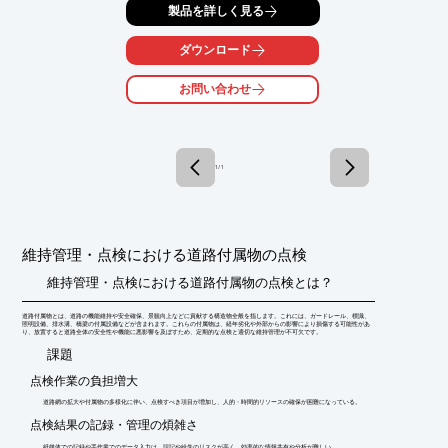
製品を詳しく見る
が不要で工期短縮が図れ、工事の安全性が高まります。

【特徴】

ダウンロード
○プライマー処理や接着作業を必要としない

○スピード施工

お問い合わせ
○特殊な工具・作業が不要

○維持メンテナンスが容易

○寒さに強く軽量なポリエチレン製

【NETIS登録：KT-100033-A】

1 / 1
詳しくはお問い合わせ、またはカタログをダウンロードしてくだ
さい。
維持管理・点検における道路付属物の点検
維持管理・点検における道路付属物の点検とは？
道路付属物とは、道路の機能維持や安全確保、景観向上などに貢献する構造物全般を指します。これには、ガードレール、標識、
照明設備、排水溝、橋梁の付属設備などが含まれます。これらの付属物は、経年劣化や外部からの影響により損傷する可能性があ
り、放置すると道路全体の安全性や機能に悪影響を及ぼすため、定期的な点検と適切な維持管理が不可欠です。
​課題
点検作業の負担増大
道路網の拡大や付属物の多様化に伴い、点検すべき項目が増加し、人的・時間的リソースの確保が困難になっている。
点検結果の記録・管理の煩雑さ
紙媒体での記録や手作業でのデータ入力は、誤記や紛失のリスクが高く、効率的な情報共有や分析が難しい。