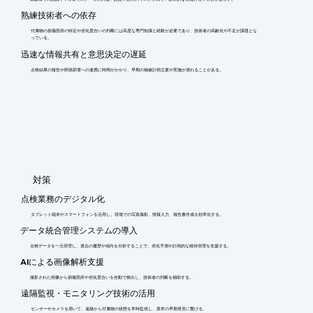
熟練技術者への依存
付属物の損傷箇所の特定や劣化度合いの判断には高度な専門知識と経験が必要であり、技術者の高齢化や不足が課題とな
っている。
迅速な情報共有と意思決定の遅延
点検結果の報告や関係部署への連携に時間がかかり、早期の補修計画立案や実施が遅れることがある。
​対策
点検業務のデジタル化
タブレット端末やスマートフォンを活用し、現場での写真撮影、情報入力、報告書作成を効率化する。
データ統合管理システムの導入
点検データを一元管理し、過去の履歴や傾向を分析することで、劣化予測や計画的な維持管理を支援する。
AIによる画像解析支援
撮影された画像から損傷箇所や劣化度合いを自動で検出し、技術者の判断を補助する。
遠隔監視・モニタリング技術の活用
センサーやカメラを用いて、遠隔から付属物の状態を常時監視し、異常の早期発見に繋げる。