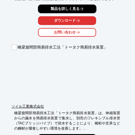
多数の実績を積んでいるからこそ、同業他社には負けないノウハ
製品を詳しく見る
ウがあります。

※詳しくはカタログをダウンロード、もしくはお問い合わせくだ
ダウンロード
さい。
お問い合わせ
橋梁遊間部簡易排水工法「トータク簡易排水装置」
ソイル工業株式会社
橋梁遊間部簡易排水工法「トータク簡易排水装置」は、伸縮装置
からの漏水を簡易排水装置で集水し、別売のフレキシブル排水管
（TACブリッジパイプ）で排水することにより、橋桁や支承など
の鋼材が腐食しやすい環境を改善します。

橋下からの安心施工で橋面施工を行わないため、橋面の交通規制