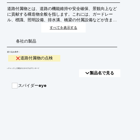
道路付属物とは、道路の機能維持や安全確保、景観向上など
に貢献する構造物全般を指します。これには、ガードレー
ル、標識、照明設備、排水溝、橋梁の付属設備などが含まれ
ます。これらの付属物は、経年劣化や外部からの影響により
すべてを表示する
損傷する可能性があり、放置すると道路全体の安全性や機能
に悪影響を及ぼすため、定期的な点検と適切な維持管理が不
各社の製品
可欠です。
絞り込み条件：
道路付属物の点検
​▼チェックした製品のカタログをダウンロード
製品名で見る
スパイダーeye