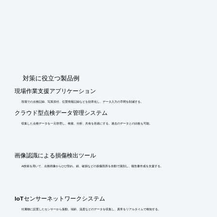
​対策に役立つ製品例
現場作業支援アプリケーション
現場での点検記録、写真添付、位置情報記録などを効率化し、データ入力の手間を削減する。
クラウド型点検データ管理システム
収集した点検データを一元管理し、検索、分析、共有を容易にする。過去のデータとの比較も可能。
画像認識による損傷検出ツール
AI技術を用いて、点検画像からひび割れ、錆、破損などの損傷箇所を自動で識別し、報告書作成を支援する。
IoTセンサーネットワークシステム
付属物に設置したセンサーから振動、傾斜、温度などのデータを収集し、異常をリアルタイムで検知する。