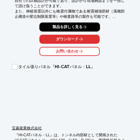
自社での詳細設計が可能であり、設計から現場納品までを一括し
て請け負うことができます。

また、伸縮装置以外にも橋梁付属物である耐震補強部材（落橋防
止構造や変位制限装置等）や検査路等の製作も可能です。

【特徴】

製品を詳しく見る
◆NEXCO規格、伸縮装置A（鋼製フィンガージョイント）に対応

◆国土交通省、その他発注者仕様の伸縮装置への対応も可能

ダウンロード
◆すべり止め構造には金属溶射型を採用（アスキッド工法）

◆特殊仮止め装置を用いることで現場工程を短縮

お問い合わせ
小規模～大規模まで対応可能です。

製品のお見積りの際は、お気軽にお問い合わせください。
タイル張りパネル『HI-CATパネル・LL』
宝菱産業株式会社
『HI-CATパネル・LL』は、トンネル内部材として開発された
