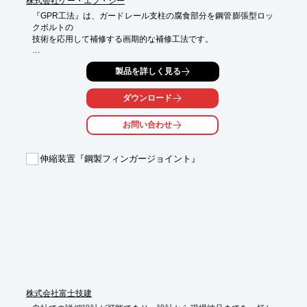
株式会社ケー・エフ・シー
『GPR工法』は、ガードレール支柱の腐食部分を鋼管膨張型ロッ
クボルトの

技術を応用して補修する画期的な補修工法です。

試掘調査が不要で、特別な施工技術を必要としない簡単な作業が
製品を詳しく見る
特長。

また、施工設備がコンパクトであり、1か所当りの作業時間は10
ダウンロード
～20分と

極めて高い施工性を実現しました。

お問い合わせ
【特長】

■高耐食メッキ素材を採用

伸縮装置『鋼製フィンガージョイント』
■特別な施工技術不要の簡単施工

■膨張鋼管により支柱内側より瞬時に補修

■スピード施工

■試掘不要

※詳しくはPDF資料をご覧いただくか、お気軽にお問い合わせ下
さい。
株式会社富士技建