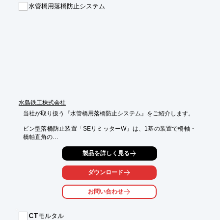
水管橋用落橋防止システム
水島鉄工株式会社
当社が取り扱う『水管橋用落橋防止システム』をご紹介します。

ピン型落橋防止装置「SEリミッターW」は、1基の装置で橋軸・
橋軸直角の

2方向のレベル2地震動の地震力に抵抗する事が可能。新設水管橋
製品を詳しく見る
の落橋防止

装置の他、既設水管橋の耐震補強にも御使用いただけます。

ダウンロード
小容量落橋防止ケーブル「F10TD」は、ケーブル部にはPC鋼よ
り線に防錆油を

お問い合わせ
塗布し、ポリエチレン被覆が施されており、水密性・耐久性に優
れます。

CTモルタル
当社では、水道・下水道など都市基盤であり生活インフラとして