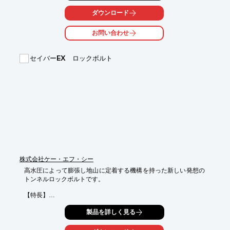
また、擁壁の表面に露出しない景観上優れた耐震補強工法の

ダウンロード
「クララ工法」もございます。

お問い合わせ
【特長】

■バットレス型補強アンカー工法

・バットレスアンカーと柱状構造体を組み合わせた耐震性の高い
セイバーEX ロックボルト
複合工法

■クララ工法

・擁壁の表面に露出しない景観上優れた耐震補強工法

※詳しくはPDFをダウンロードしていただくか、お気軽にお問い
合わせください。
株式会社ケー・エフ・シー
高水圧によって膨張し地山に定着する機構を持った新しい発想の
トンネルロックボルトです。

【特長】

★充填材を用いない確実な施工性★

製品を詳しく見る
モルタル等の充填材を使用せずに鋼管の膨張圧で確実に地山に定
着します。
