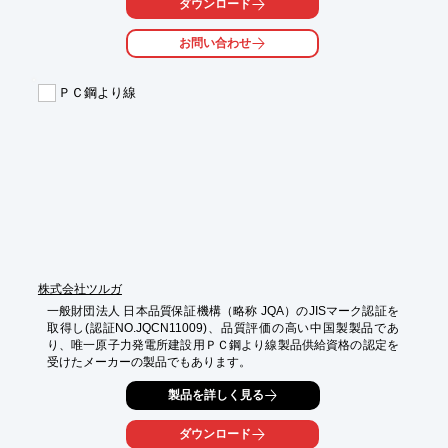
湧水箇所であっても、セメント成分流出の影響が無いため、確実
ダウンロード
に定着します。

★スピーディーな施工性★

お問い合わせ
モルタル等の定着材は不要で、施工と同時に定着するため施工サ
イクルの短縮と早期強度発現に寄与します。

★高耐蝕ロックボルト★

ＰＣ鋼より線
ボルト全長にわたり高耐蝕のめっき処理が施されており、高い耐
久性を誇ります。このためトンネル構造の長寿命化に貢献できま
す。

※詳細はPDFをダウンロードいただくかお問い合わせください。
株式会社ツルガ
一般財団法人 日本品質保証機構（略称 JQA）のJISマーク認証を
取得し(認証NO.JQCN11009)、品質評価の高い中国製製品であ
り、唯一原子力発電所建設用ＰＣ鋼より線製品供給資格の認定を
受けたメーカーの製品でもあります。
製品を詳しく見る
ダウンロード