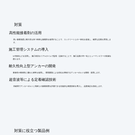
​対策
高性能接着剤の活用
高い接着強度と耐久性を持つ特殊な接着剤を使用することで、コンクリートとの一体化を促進し、確実な定着を実現しま
す。
施工管理システムの導入
IoT技術などを活用し、施工状況をリアルタイムで監視・記録することで、施工品質の均一化とヒューマンエラーの削減を
図ります。
耐久性向上型アンカーの開発
耐食性や耐候性に優れた材料を使用し、環境要因による劣化を抑制するアンカーボルトを開発・採用します。
超音波等による定着確認技術
非破壊でアンカーボルトと母材との接着状態を評価できる先進的な検査技術を導入し、品質保証を強化します。
​対策に役立つ製品例