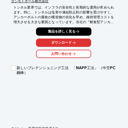
ヨシモトポール株式会社
トンネル業界では、インフラの安全性と長期的な運用が求められ
ます。特に、トンネルは塩害や凍結防止剤の影響を受けやすく、
アンカーボルトの腐食が構造物の劣化を早め、維持管理コストを
増大させる大きな要因となっています。当社の『耐食型アンカー
ボルト』は、腐食しやすい環境下でのアンカーボルトの耐久性を
製品を詳しく見る
向上させ、トンネルの長寿命化に貢献します。

【活用シーン】

ダウンロード
・トンネル内

・沿岸部のトンネル

お問い合わせ
・積雪地域のトンネル

・老朽化したトンネルの補修

新しいプレテンショニング工法 「NAPP工法」 （中空PC
【導入の効果】

鋼棒）
・アンカーボルトの腐食進行を抑制

・トンネルの維持管理コスト削減

・インフラの安全性向上

・長期的なトンネルの利用を可能に