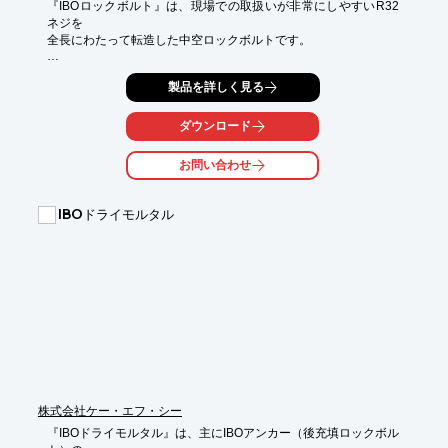
『IBOロックボルト』は、現場での取扱いが非常にしやすいR32
ネジを

全長にわたって転造した中空ロックボルトです。

自穿孔ボルトとしては勿論、中空を利用して注入用ボルトとして
製品を詳しく見る
も有効です。

パターンボルト・フォアポーリング、トンネル補修、LW・ウレ
ダウンロード
タン、

法面補強など、広い用途に適用できます。

お問い合わせ
【特長】

■全長にR32ロープネジを転造

IBOドライモルタル
■スライム排出性能と安定した付着性能を確保

■削孔作業とボルト挿入作業を同時に行え、サイクルタイムを短
縮

■対象地山に応じたビット選定により、経済性を追求

■広い用途に適用可能

※詳しくはPDF資料をご覧いただくか、お気軽にお問い合わせ下
さい。
株式会社ケー・エフ・シー
『IBOドライモルタル』は、主にIBOアンカー（後充填ロックボル