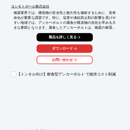
ヨシモトポール株式会社
橋梁業界では、構造物の安全性と耐久性を確保するために、長寿
命化が重要な課題です。特に、塩害や凍結防止剤の影響を受けや
すい地域では、アンカーボルトの腐食が構造物の劣化を早める大
きな要因となります。腐食したアンカーボルトは、橋梁の耐震性
能を低下させ、大規模な修繕や架け替えが必要になる可能性もあ
製品を詳しく見る
ります。当社の耐食型アンカーボルト は、腐食しやすい環境下に
おいても、橋梁の長寿命化に貢献します。

ダウンロード
【活用シーン】

・沿岸部の橋梁

お問い合わせ
・積雪地域の橋梁

・老朽化した橋梁の補修

・新設橋梁の建設

【トンネル向け】耐食型アンカーボルト で維持コスト削減
【導入の効果】

・アンカーボルトの腐食を抑制

・橋梁の耐久性向上

・メンテナンスコストの削減

・安全性の向上