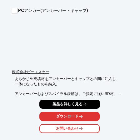
■ライナープレート(水密仕様)・止水用ゴムパッキン・H鋼(補強リ
ング)・切梁で構成

PCアンカー(アンカーバー・キャップ)
■人力施工のみでも施工可能！

■空頭制限1.5ｍ程度での施工が可能！

■無振動であるため既設構造物(ガス・電気・水道管等)直近での施
工が可能！

■NETIS登録：CB-110010-VE（特許）

※詳しくはカタログをご覧下さい。お問い合わせもお気軽にどう
ぞ。
株式会社ピーエスケー
あらかじめ充填材をアンカーバーとキャップとの間に注入し、

一体になったものを納入。

アンカーバーおよびスパイラル鉄筋は、ご指定に従いSD材、

SS材、またはSR材を使用し、アンカーキャップは、SGP材を

製品を詳しく見る
使用します。

【使用材料の規格】

ダウンロード
■アンカーバー及びスパイラル筋

・JIS G 3112 SD295/JIS G 3101 SS400/JIS G 3112 SR235

お問い合わせ
■アンカーキャップ

・JIS G 3452 SGP