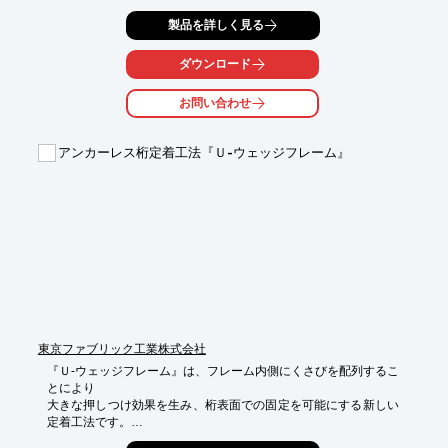
高耐力化により、ボルト本数を減らして施工速度の向上を図るこ
製品を詳しく見る
とが可能。

施工後、瞬時に定着力が確保されるので、高速施工に寄与しま
す。

ダウンロード
また、ナットと角ワッシャーによる締付けが可能です。

お問い合わせ
【特長】

■高耐力化（290ｋN 耐力）により、高地圧下での適用が可能

アンカーレス桁定着工法『Ｕ-ウェッジフレーム』
■高耐力化により、ボルト本数を減らして施工速度の向上が図れ
る

■施工後、瞬時に定着力が確保されるので、高速施工に寄与

■ナットと角ワッシャーによる締付けが可能

※詳しくはPDF資料をご覧いただくか、お気軽にお問い合わせ下
さい。
東京ファブリック工業株式会社
『Ｕ-ウェッジフレーム』は、フレーム内側にくさびを配列するこ
とにより

大きな押しつけ効果を生み、桁表面での固定を可能にする新しい
定着工法です。
