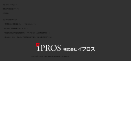
​プライバシーポリシー
​情報の外部伝達について
利用規約
イプロス関連サービス
> 製造業向け情報検索サイト イプロスものづくり
> BtoB向け情報検索サイト イプロス
> 製造業特化の用途別課題解決 | イプロスものづくり業界別専門サイト
> BtoB向け | 目的・用途起点で課題解決を支援 | イプロス業界別専門サイト
COPYRIGHT © IPROS CORPORATION ALL RIGHTS RESERVED