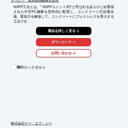
ネツレン 高周波熱錬株式会社
NAPP工法とは、" NAPPユニット(R)"と呼ばれるあらかじめ緊張
された中空PC鋼棒を型枠内に配置し、コンクリート打設養生
後、緊張力を解放して、コンクリートにプレストレスを導入する
工法です。

緊張力は厳しく管理された弊社工場で導入し、現場に納入いたし
製品を詳しく見る
ます。施工現場では反力用アバットや油圧ジャッキを使用せずに
プレストレス力を導入でき、また煩雑な緊張力の管理やシース配
ダウンロード
置、グラウトが不要となります。特に高所等プレストレス力を導
入するのが困難な作業環境の効率化が図れます。

お問い合わせ
■NAPP工法の実施例

外ゲーブル定着部補強、かけ違い部補強、PC鋼材定着部補強、
IBOロックボルト
せん断補強及び横締め

■NAPPアンカー工法の実施例

既設橋台の縁端拡幅、外ケーブル定着部補強、橋梁下部工補強(低
版拡幅)
株式会社ケー・エフ・シー