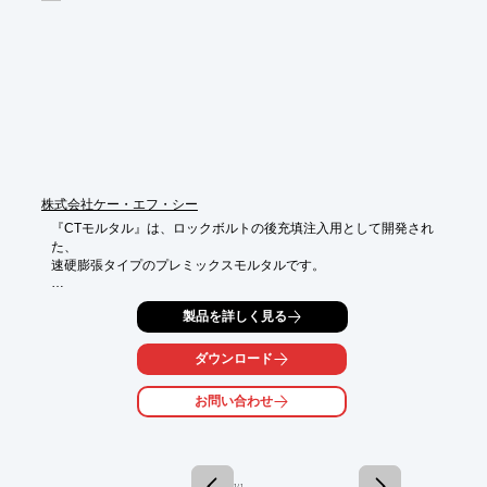
重要な

水管橋を地震の被害から守る製品を御提供し、安全で安心な社会
づくりに

貢献してまいります。

【ラインアップ】

■ピン型落橋防止装置「SEリミッターW」

■小容量落橋防止ケーブル「F10TD」

※詳しくはPDF資料をご覧いただくか、お気軽にお問い合わせ下
さい。
株式会社ケー・エフ・シー
『CTモルタル』は、ロックボルトの後充填注入用として開発され
た、

速硬膨張タイプのプレミックスモルタルです。

ロックボルトを確実に地山に定着し、かつ、ボアホール周辺のゆ
製品を詳しく見る
るみに伴う

空隙や亀裂を充填でき、早期に強度を発現して補強効果を高める
ことを

ダウンロード
主な目的としています。

お問い合わせ
【特長】

■充填不良部（空隙）があっても体積膨張によりこれを補完でき
る

■付着力の小さい軟弱地山では、注入時に与える圧力に加え

　体積膨張によってボアホール内壁を加圧することにより付着力
1 / 1