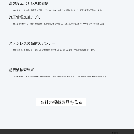
高強度エポキシ系接着剤
コンクリートとの高い接着力を発揮し、アンカーボルトの滑りを抑制することで、確実な定着を可能にします。
施工管理支援アプリ
施工手順の標準化、写真・動画記録、進捗管理などを一元化し、施工品質の向上とトレーサビリティを確保します。
ステンレス製高耐久アンカー
腐食に強く、長期にわたり安定した定着性能を維持するため、厳しい環境下での使用に適しています。
超音波検査装置
アンカーボルトと母材間の剥離や空隙を検出し、定着不良を早期に発見することで、信頼性の高い補修を実現します。
各社の掲載製品を見る
会社情報