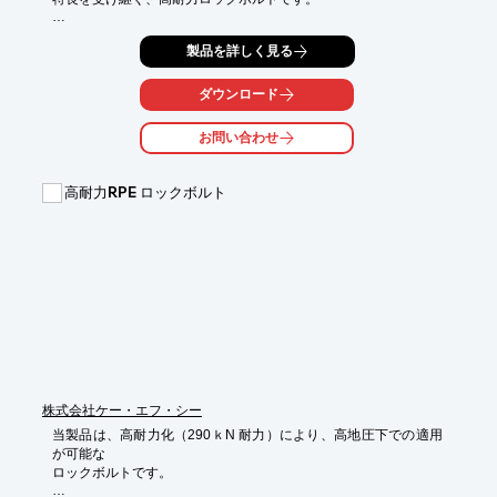
新たに設計した特殊リブとネジ部を棒鋼圧延工程で同時に成形
製品を詳しく見る
し、

ネジ部に断面欠損がなく、全長に渡って同一の強度を発揮しま
す。

ダウンロード
【優れた特性】

お問い合わせ
■高強度素材SD685を採用し、降伏荷重297kN以上の高強度なが
ら、

　SNツイストボルトよりさらに軽量化(3.4kg/m)を図った

高耐力RPE ロックボルト
■素材径を同等とし、SNツイストボルトの表面形状を再現したこ
とにより、

　挿入抵抗はSNツイストボルトと同等となった

■定着材若材齢時の地山変形に対して付着靱性が高く、付着切れ
の

　発生しにくい、SNツイストボルトの優れた定着特性を受け継
いでいる

■特殊形状ナット｢Sナット｣の採用でナット及びボルトの突出を抑
え、

　防水シート施工時の頭部保護材料(キャップ/マット)が不要とな
った

株式会社ケー・エフ・シー
※詳しくはPDF資料をご覧いただくか、お気軽にお問い合わせ下
当製品は、高耐力化（290ｋN 耐力）により、高地圧下での適用
さい。
が可能な

ロックボルトです。
