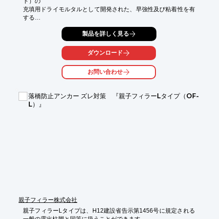
ト）の

充填用ドライモルタルとして開発された、早強性及び粘着性を有
する

モルタルです。

製品を詳しく見る
特殊添加剤を含み、規定の水量で混練りすると、注入ボルトの中
空部を

ダウンロード
通してスムーズに注入できます。

お問い合わせ
また、流動性が良いため地山の亀裂や空洞部分への充填にも優れ
ます。

落橋防止アンカー ズレ対策 『親子フィラーLタイプ（OF-
【特長】

L）』
■所定の水を混練りするだけで高品質のモルタルを練ることがで
きる

■流動性と粘着性を兼ね備え、施工に適した性状が得られる

■MAIポンプでの施工に適した配合

※詳しくはPDF資料をご覧いただくか、お気軽にお問い合わせ下
さい。
親子フィラー株式会社
親子フィラーLタイプは、H12建設省告示第1456号に規定される