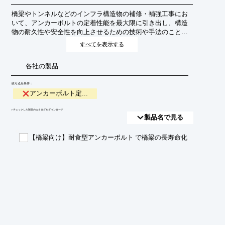
橋梁やトンネルなどのインフラ構造物の補修・補強工事にお
いて、アンカーボルトの定着性能を最大限に引き出し、構造
物の耐久性や安全性を向上させるための技術や手法のこと。
これにより、地震や経年劣化に対する抵抗力を高め、長寿命
すべてを表示する
化に貢献します。
各社の製品
絞り込み条件：
アンカーボルト定...
​▼チェックした製品のカタログをダウンロード
製品名で見る
【橋梁向け】耐食型アンカーボルト で橋梁の長寿命化