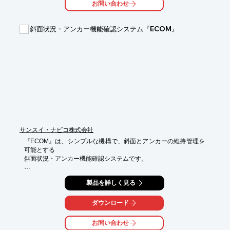
お問い合わせ
・平成27年度広島市産業振興センターの助成事業を受けています
斜面状況・アンカー機能確認システム『ECOM』
サンスイ・ナビコ株式会社
『ECOM』は、シンプルな機構で、斜面とアンカーの維持管理を
可能とする

斜面状況・アンカー機能確認システムです。

誰でも目盛りを読むだけで観測可能。

製品を詳しく見る
観測のために測定器を持っていく必要がなく、特殊な技術も不要
です。

ダウンロード
また、測定・維持に電力等も不要です。

その他の製品に関する詳細は、お気軽にお問い合わせください。

お問い合わせ