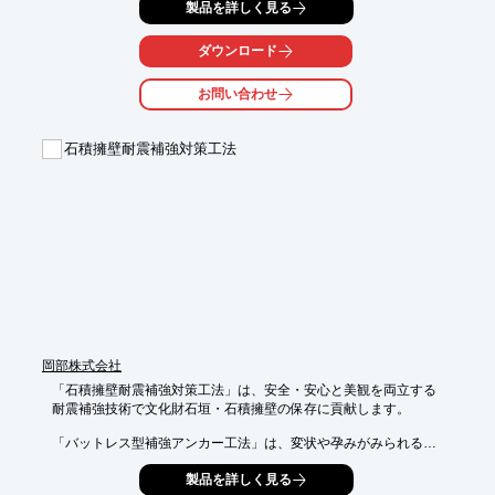
桁表面のくさび配置部分での工事のみでアンカー機能ができるた
製品を詳しく見る
め、

コンクリート構造物の鉄筋など内部の構造に影響を及ぼさずにフ
ダウンロード
レーム

固定でき、構造物の耐力低下を招きません。

お問い合わせ
従来のアンカーボルト締着方式は、アンカー取付け部の削孔やそ
れに伴う

石積擁壁耐震補強対策工法
鉄筋探査の必要がありますが、それらの作業を必要としないため
施工性に

優れ確実にコストの縮減が図れます。

【特長】

■構造物に確実に固定できる

■簡易な処理で施工できる

■内部の構造に影響を及ぼさずにフレーム固定できる

■アンカー取付け部の削孔や鉄筋探査の必要がない

■施工性に優れコストの縮減が図れる

※詳しくはHPをご覧いただくか、お気軽にお問い合わせ下さ
岡部株式会社
い。
「石積擁壁耐震補強対策工法」は、安全・安心と美観を両立する

耐震補強技術で文化財石垣・石積擁壁の保存に貢献します。

「バットレス型補強アンカー工法」は、変状や孕みがみられる

石積擁壁の景観を損なわず、現状のまま耐震補強を行う複合工法
製品を詳しく見る
です。
