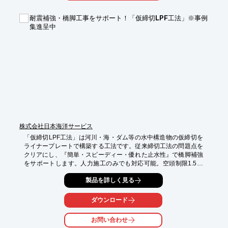
【特長】

■シンプルな機構

耐震補強・橋脚工事をサポート！「仮締切LPF工法」※事例
■斜面とアンカーの維持管理が可能

集進呈中
■誰でも目盛りを読むだけで観測できる

■観測のために測定器を持っていく必要がなく、特殊な技術も不
要

■測定・維持に電力等も不要

※詳しくはPDF資料をご覧いただくか、お気軽にお問い合わせく
ださい。
株式会社日本海洋サービス
「仮締切LPF工法」は河川・海・ダム等の水中構造物の仮締切を
ライナープレートで構築する工法です。従来締切工法の問題点を
クリアにし、『簡単・スピーディー・優れた止水性』で橋脚補強
をサポートします。人力施工のみでも対応可能。空頭制限1.5ｍ
以下の環境でも施工ができる画期的なNETIS登録工法です！ まず
製品を詳しく見る
はお気軽にお問い合わせください！

※「仮締切LPF工法」の施工実績が掲載された事例集をイプロス
ダウンロード
ユーザー限定で今なら無料進呈します！

お問い合わせ
【特長】
