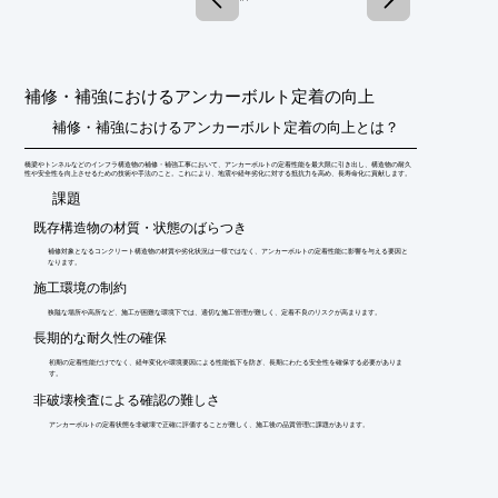
を改善する

■ボアホール、亀裂に充填されたモルタルが膨張することにより

　周辺地山を圧密して地山のせん断強度を高める

■施工性も良く、取扱いが容易

補修・補強におけるアンカーボルト定着の向上
※詳しくはPDF資料をご覧いただくか、お気軽にお問い合わせ下
さい。
補修・補強におけるアンカーボルト定着の向上とは？
橋梁やトンネルなどのインフラ構造物の補修・補強工事において、アンカーボルトの定着性能を最大限に引き出し、構造物の耐久
性や安全性を向上させるための技術や手法のこと。これにより、地震や経年劣化に対する抵抗力を高め、長寿命化に貢献します。
​課題
既存構造物の材質・状態のばらつき
補修対象となるコンクリート構造物の材質や劣化状況は一様ではなく、アンカーボルトの定着性能に影響を与える要因と
なります。
施工環境の制約
狭隘な場所や高所など、施工が困難な環境下では、適切な施工管理が難しく、定着不良のリスクが高まります。
長期的な耐久性の確保
初期の定着性能だけでなく、経年変化や環境要因による性能低下を防ぎ、長期にわたる安全性を確保する必要がありま
す。
非破壊検査による確認の難しさ
アンカーボルトの定着状態を非破壊で正確に評価することが難しく、施工後の品質管理に課題があります。