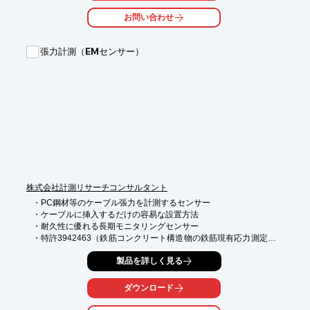
お問い合わせ
張力計測（EMセンサー）
株式会社計測リサーチコンサルタント
・PC鋼材等のケーブル張力を計測するセンサー

・ケーブルに挿入するだけの容易な設置方法

・耐久性に優れる長期モニタリングセンサー

・特許3942463（鉄筋コンクリート構造物の鉄筋現有応力測定シ
ステム）

製品を詳しく見る
・NETIS登録（CG-140020-A）

・広島県長寿命化技術活用制度の「活用推進を図る技術」として
登録

ダウンロード
・既設ケーブルの張力計測も可能（別途条件調整の必要がありま
す）
